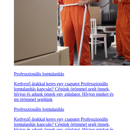
Professzionális lomtalanítás
Kedvező árakkal keres egy csapatot Professzionális
lomtalanítás kapcsán? Cégünk örömmel segít önnek,
hívjon és adunk önnek egy ajánlatot. Hívjon minket és
mi örömmel segítünk
Professzionális lomtalanítás
Kedvező árakkal keres egy csapatot Professzionális
lomtalanítás kapcsán? Cégünk örömmel segít önnek,
hívjon és adunk önnek egy ajánlatot. Hívjon minket és