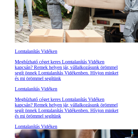
Lomtalanítás Vidéken
Megbízható céget keres Lomtalanítás Vidéken
kapcsán? Remek helyen jár, vállalkozásunk örömmel
segít önnek Lomtalanítás Vidékenben. Hívjon minket
és mi örömmel segítünk
Lomtalanítás Vidéken
Megbízható céget keres Lomtalanítás Vidéken
kapcsán? Remek helyen jár, vállalkozásunk örömmel
segít önnek Lomtalanítás Vidékenben. Hívjon minket
és mi örömmel segítünk
Lomtalanítás Vidéken