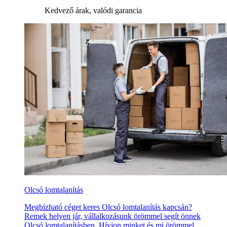
Kedvező árak, valódi garancia
Olcsó lomtalanítás
Megbízható céget keres Olcsó lomtalanítás kapcsán?
Remek helyen jár, vállalkozásunk örömmel segít önnek
Olcsó lomtalanításben. Hívjon minket és mi örömmel