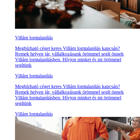
Villám lomtalanítás
Megbízható céget keres Villám lomtalanítás kapcsán?
Remek helyen jár, vállalkozásunk örömmel segít önnek
Villám lomtalanításben. Hívjon minket és mi örömmel
segítünk
Villám lomtalanítás
Megbízható céget keres Villám lomtalanítás kapcsán?
Remek helyen jár, vállalkozásunk örömmel segít önnek
Villám lomtalanításben. Hívjon minket és mi örömmel
segítünk
Villám lomtalanítás