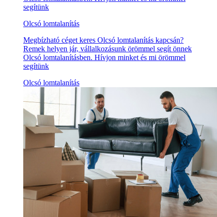
segítünk
Olcsó lomtalanítás
Megbízható céget keres Olcsó lomtalanítás kapcsán?
Remek helyen jár, vállalkozásunk örömmel segít önnek
Olcsó lomtalanításben. Hívjon minket és mi örömmel
segítünk
Olcsó lomtalanítás