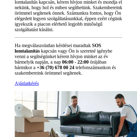
lomtalanítás kapcsán, kérem hívjon minket és mondja el
nekünk, hogy hol és miben segíthetünk. Szakembereink
örömmel segítenek önnek. Számunkra fontos, hogy Ön
elégedett legyen szolgáltatásunkkal, éppen ezért cégünk
igyekszik a piacon elérhető legjobb minőségű
szolgáltatást kínálni.
Ha megválaszolatlan kérdései maradtak
SOS
lomtalanítás
kapcsán vagy Ön is szeretné igénybe
venni a segítségünket kérem hívjon minket az év
bármelyik napján, a nap
06:00 - 22:00
órájában
bármikor a
+36 (70) 678 00 24
telefonszámunkon és
szakembereink örömmel segítenek.
Ajánlatkérés