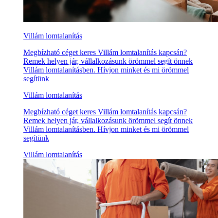
Villám lomtalanítás
Megbízható céget keres Villám lomtalanítás kapcsán?
Remek helyen jár, vállalkozásunk örömmel segít önnek
Villám lomtalanításben. Hívjon minket és mi örömmel
segítünk
Villám lomtalanítás
Megbízható céget keres Villám lomtalanítás kapcsán?
Remek helyen jár, vállalkozásunk örömmel segít önnek
Villám lomtalanításben. Hívjon minket és mi örömmel
segítünk
Villám lomtalanítás