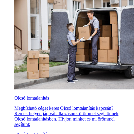
Olcsó lomtalanítás
Megbízható céget keres Olcsó lomtalanítás kapcsán?
Remek helyen jár, vállalkozásunk örömmel segít önnek
Olcsó lomtalanításben. Hívjon minket és mi örömmel
segítünk