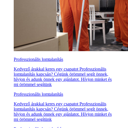
Professzionális lomtalanítás
Kedvező árakkal keres egy csapatot Professzionális
lomtalanítás kapcsán? Cégünk örömmel segít önnek,
hívjon és adunk önnek egy ajánlatot. Hívjon minket és
mi örömmel segítünk
Professzionális lomtalanítás
Kedvező árakkal keres egy csapatot Professzionális
lomtalanítás kapcsán? Cégünk örömmel segít önnek,
hívjon és adunk önnek egy ajánlatot. Hívjon minket és
mi örömmel segítünk