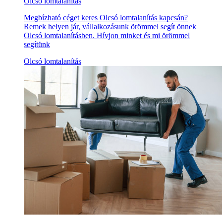
Olcsó lomtalanítás
Megbízható céget keres Olcsó lomtalanítás kapcsán?
Remek helyen jár, vállalkozásunk örömmel segít önnek
Olcsó lomtalanításben. Hívjon minket és mi örömmel
segítünk
Olcsó lomtalanítás