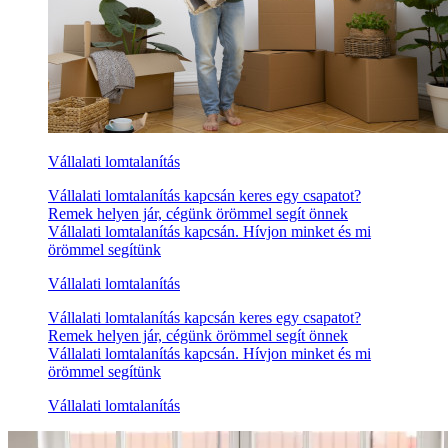
Vállalati lomtalanítás
Vállalati lomtalanítás kapcsán keres egy csapatot?
Remek helyen jár, cégünk örömmel segít önnek
Vállalati lomtalanítás kapcsán. Hívjon minket és mi
örömmel segítünk
Vállalati lomtalanítás
Vállalati lomtalanítás kapcsán keres egy csapatot?
Remek helyen jár, cégünk örömmel segít önnek
Vállalati lomtalanítás kapcsán. Hívjon minket és mi
örömmel segítünk
Vállalati lomtalanítás