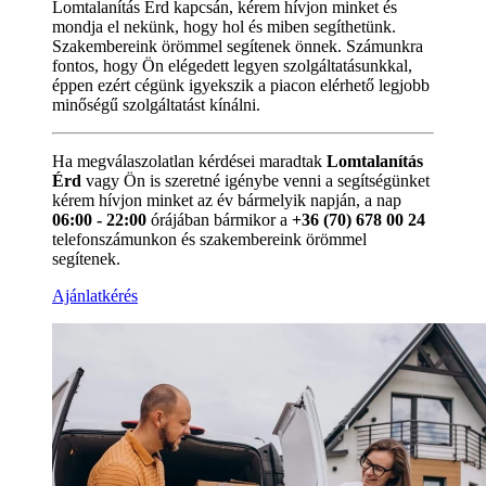
Lomtalanítás Érd kapcsán, kérem hívjon minket és
mondja el nekünk, hogy hol és miben segíthetünk.
Szakembereink örömmel segítenek önnek. Számunkra
fontos, hogy Ön elégedett legyen szolgáltatásunkkal,
éppen ezért cégünk igyekszik a piacon elérhető legjobb
minőségű szolgáltatást kínálni.
Ha megválaszolatlan kérdései maradtak
Lomtalanítás
Érd
vagy Ön is szeretné igénybe venni a segítségünket
kérem hívjon minket az év bármelyik napján, a nap
06:00 - 22:00
órájában bármikor a
+36 (70) 678 00 24
telefonszámunkon és szakembereink örömmel
segítenek.
Ajánlatkérés