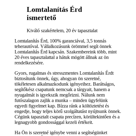
Lomtalanítás Érd
ismertető
Kiváló szakértelem, 20 év tapasztalat
Lomtalanítás Érd, 100% garanciával, 3,5 tonnás
teherautóval. Vállalkozásunk örömmel segít önnek
Lomtalanítás Érd kapcsán. Szakembereink több, mint
20 éves tapasztalattal a hátuk mögött állnak az ön
rendelkezésére.
Gyors, rugalmas és stresszmentes Lomtalanítás Érdt
biztosítunk önnek, úgy, ahogyan ön szeretné,
tökéletesen alkalmazkodunk igényeihez. Barátságos,
segítőkész csapatunk nemcsak a tárgyait, hanem a
nyugalmát is igyekszik megőrizni. Nálunk nem
futószalagon zajlik a munka – minden ügyfelünk
egyedi figyelmet kap. Bízza ránk a költöztetést és
engedje, hogy teljes körű szolgáltatást nyújtsunk önnek.
Cégünk tapasztalt csapata precízen, körültekintően és a
legnagyobb gondossággal kezeli értékeit.
Ha Ön is szeretné igénybe venni a segítségünket