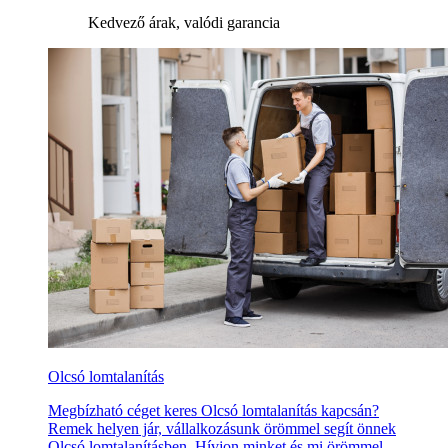
Kedvező árak, valódi garancia
Olcsó lomtalanítás
Megbízható céget keres Olcsó lomtalanítás kapcsán?
Remek helyen jár, vállalkozásunk örömmel segít önnek
Olcsó lomtalanításben. Hívjon minket és mi örömmel