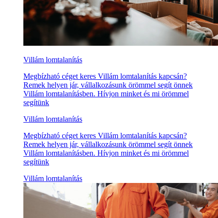
Villám lomtalanítás
Megbízható céget keres Villám lomtalanítás kapcsán?
Remek helyen jár, vállalkozásunk örömmel segít önnek
Villám lomtalanításben. Hívjon minket és mi örömmel
segítünk
Villám lomtalanítás
Megbízható céget keres Villám lomtalanítás kapcsán?
Remek helyen jár, vállalkozásunk örömmel segít önnek
Villám lomtalanításben. Hívjon minket és mi örömmel
segítünk
Villám lomtalanítás