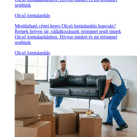
segítünk
Olcsó lomtalanítás
Megbízható céget keres Olcsó lomtalanítás kapcsán?
Remek helyen jár, vállalkozásunk örömmel segít önnek
Olcsó lomtalanításben. Hívjon minket és mi örömmel
segítünk
Olcsó lomtalanítás