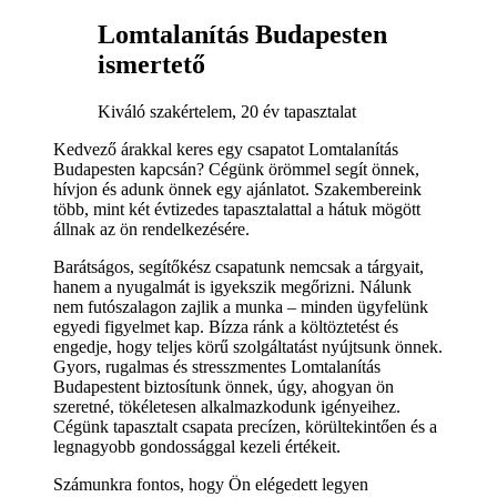
Lomtalanítás Budapesten
ismertető
Kiváló szakértelem, 20 év tapasztalat
Kedvező árakkal keres egy csapatot Lomtalanítás
Budapesten kapcsán? Cégünk örömmel segít önnek,
hívjon és adunk önnek egy ajánlatot. Szakembereink
több, mint két évtizedes tapasztalattal a hátuk mögött
állnak az ön rendelkezésére.
Barátságos, segítőkész csapatunk nemcsak a tárgyait,
hanem a nyugalmát is igyekszik megőrizni. Nálunk
nem futószalagon zajlik a munka – minden ügyfelünk
egyedi figyelmet kap. Bízza ránk a költöztetést és
engedje, hogy teljes körű szolgáltatást nyújtsunk önnek.
Gyors, rugalmas és stresszmentes Lomtalanítás
Budapestent biztosítunk önnek, úgy, ahogyan ön
szeretné, tökéletesen alkalmazkodunk igényeihez.
Cégünk tapasztalt csapata precízen, körültekintően és a
legnagyobb gondossággal kezeli értékeit.
Számunkra fontos, hogy Ön elégedett legyen