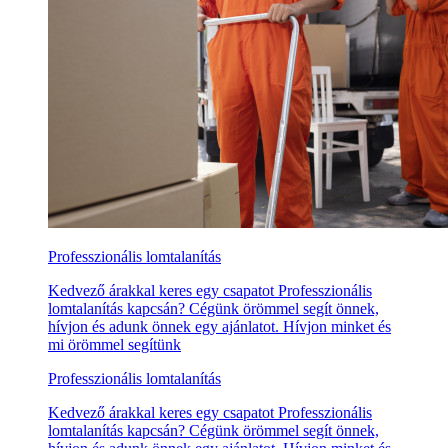
Professzionális lomtalanítás
Kedvező árakkal keres egy csapatot Professzionális
lomtalanítás kapcsán? Cégünk örömmel segít önnek,
hívjon és adunk önnek egy ajánlatot. Hívjon minket és
mi örömmel segítünk
Professzionális lomtalanítás
Kedvező árakkal keres egy csapatot Professzionális
lomtalanítás kapcsán? Cégünk örömmel segít önnek,