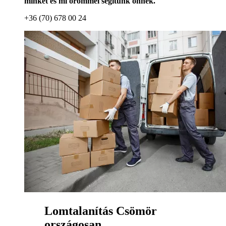
minket és mi örömmel segítünk önnek.
+36 (70) 678 00 24
Lomtalanítás Csömör
országosan