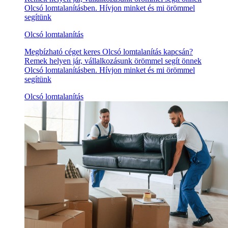
Olcsó lomtalanításben. Hívjon minket és mi örömmel
segítünk
Olcsó lomtalanítás
Megbízható céget keres Olcsó lomtalanítás kapcsán?
Remek helyen jár, vállalkozásunk örömmel segít önnek
Olcsó lomtalanításben. Hívjon minket és mi örömmel
segítünk
Olcsó lomtalanítás