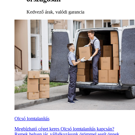
Kedvező árak, valódi garancia
Olcsó lomtalanítás
Megbízható céget keres Olcsó lomtalanítás kapcsán?
Remek helyen jár, vállalkozásunk örömmel segít önnek