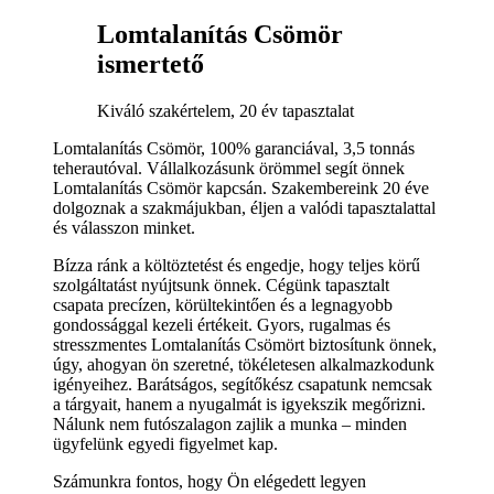
Lomtalanítás Csömör
ismertető
Kiváló szakértelem, 20 év tapasztalat
Lomtalanítás Csömör, 100% garanciával, 3,5 tonnás
teherautóval. Vállalkozásunk örömmel segít önnek
Lomtalanítás Csömör kapcsán. Szakembereink 20 éve
dolgoznak a szakmájukban, éljen a valódi tapasztalattal
és válasszon minket.
Bízza ránk a költöztetést és engedje, hogy teljes körű
szolgáltatást nyújtsunk önnek. Cégünk tapasztalt
csapata precízen, körültekintően és a legnagyobb
gondossággal kezeli értékeit. Gyors, rugalmas és
stresszmentes Lomtalanítás Csömört biztosítunk önnek,
úgy, ahogyan ön szeretné, tökéletesen alkalmazkodunk
igényeihez. Barátságos, segítőkész csapatunk nemcsak
a tárgyait, hanem a nyugalmát is igyekszik megőrizni.
Nálunk nem futószalagon zajlik a munka – minden
ügyfelünk egyedi figyelmet kap.
Számunkra fontos, hogy Ön elégedett legyen