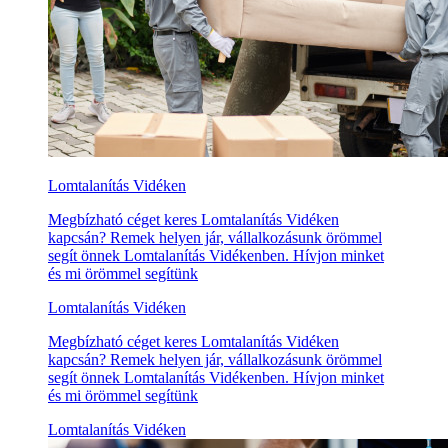
Lomtalanítás Vidéken
Megbízható céget keres Lomtalanítás Vidéken
kapcsán? Remek helyen jár, vállalkozásunk örömmel
segít önnek Lomtalanítás Vidékenben. Hívjon minket
és mi örömmel segítünk
Lomtalanítás Vidéken
Megbízható céget keres Lomtalanítás Vidéken
kapcsán? Remek helyen jár, vállalkozásunk örömmel
segít önnek Lomtalanítás Vidékenben. Hívjon minket
és mi örömmel segítünk
Lomtalanítás Vidéken