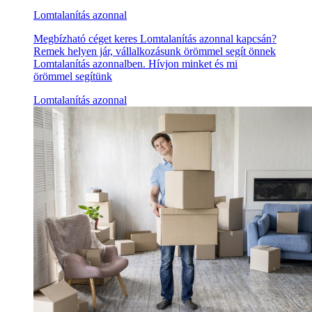
Lomtalanítás azonnal
Megbízható céget keres Lomtalanítás azonnal kapcsán?
Remek helyen jár, vállalkozásunk örömmel segít önnek
Lomtalanítás azonnalben. Hívjon minket és mi
örömmel segítünk
Lomtalanítás azonnal