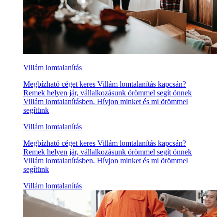
Villám lomtalanítás
Megbízható céget keres Villám lomtalanítás kapcsán?
Remek helyen jár, vállalkozásunk örömmel segít önnek
Villám lomtalanításben. Hívjon minket és mi örömmel
segítünk
Villám lomtalanítás
Megbízható céget keres Villám lomtalanítás kapcsán?
Remek helyen jár, vállalkozásunk örömmel segít önnek
Villám lomtalanításben. Hívjon minket és mi örömmel
segítünk
Villám lomtalanítás