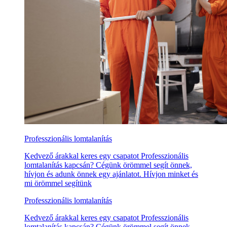
Professzionális lomtalanítás
Kedvező árakkal keres egy csapatot Professzionális
lomtalanítás kapcsán? Cégünk örömmel segít önnek,
hívjon és adunk önnek egy ajánlatot. Hívjon minket és
mi örömmel segítünk
Professzionális lomtalanítás
Kedvező árakkal keres egy csapatot Professzionális
lomtalanítás kapcsán? Cégünk örömmel segít önnek,