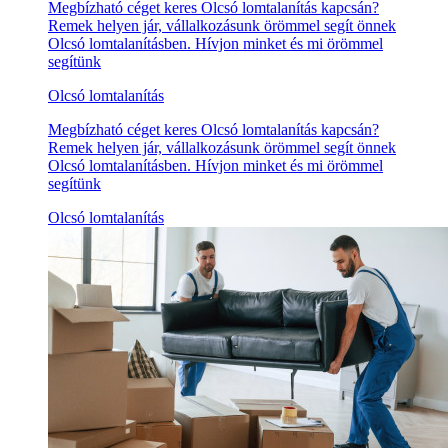
Megbízható céget keres Olcsó lomtalanítás kapcsán?
Remek helyen jár, vállalkozásunk örömmel segít önnek
Olcsó lomtalanításben. Hívjon minket és mi örömmel
segítünk
Olcsó lomtalanítás
Megbízható céget keres Olcsó lomtalanítás kapcsán?
Remek helyen jár, vállalkozásunk örömmel segít önnek
Olcsó lomtalanításben. Hívjon minket és mi örömmel
segítünk
Olcsó lomtalanítás