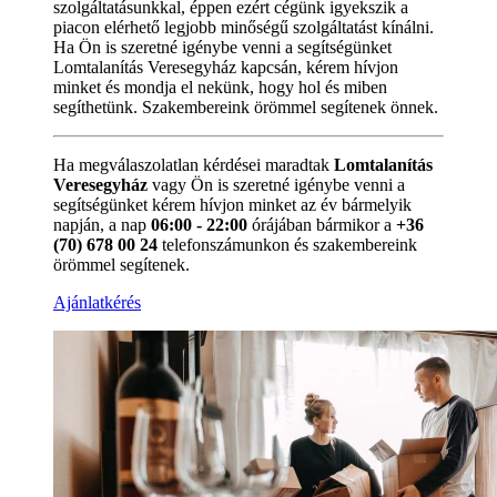
szolgáltatásunkkal, éppen ezért cégünk igyekszik a
piacon elérhető legjobb minőségű szolgáltatást kínálni.
Ha Ön is szeretné igénybe venni a segítségünket
Lomtalanítás Veresegyház kapcsán, kérem hívjon
minket és mondja el nekünk, hogy hol és miben
segíthetünk. Szakembereink örömmel segítenek önnek.
Ha megválaszolatlan kérdései maradtak
Lomtalanítás
Veresegyház
vagy Ön is szeretné igénybe venni a
segítségünket kérem hívjon minket az év bármelyik
napján, a nap
06:00 - 22:00
órájában bármikor a
+36
(70) 678 00 24
telefonszámunkon és szakembereink
örömmel segítenek.
Ajánlatkérés