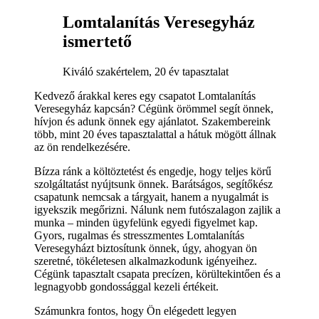
Lomtalanítás Veresegyház
ismertető
Kiváló szakértelem, 20 év tapasztalat
Kedvező árakkal keres egy csapatot Lomtalanítás
Veresegyház kapcsán? Cégünk örömmel segít önnek,
hívjon és adunk önnek egy ajánlatot. Szakembereink
több, mint 20 éves tapasztalattal a hátuk mögött állnak
az ön rendelkezésére.
Bízza ránk a költöztetést és engedje, hogy teljes körű
szolgáltatást nyújtsunk önnek. Barátságos, segítőkész
csapatunk nemcsak a tárgyait, hanem a nyugalmát is
igyekszik megőrizni. Nálunk nem futószalagon zajlik a
munka – minden ügyfelünk egyedi figyelmet kap.
Gyors, rugalmas és stresszmentes Lomtalanítás
Veresegyházt biztosítunk önnek, úgy, ahogyan ön
szeretné, tökéletesen alkalmazkodunk igényeihez.
Cégünk tapasztalt csapata precízen, körültekintően és a
legnagyobb gondossággal kezeli értékeit.
Számunkra fontos, hogy Ön elégedett legyen