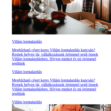
Villám lomtalanítás
Megbízható céget keres Villám lomtalanítás kapcsán?
Remek helyen jár, vállalkozásunk örömmel segít önnek
Villám lomtalanításben. Hívjon minket és mi örömmel
segítünk
Villám lomtalanítás
Megbízható céget keres Villám lomtalanítás kapcsán?
Remek helyen jár, vállalkozásunk örömmel segít önnek
Villám lomtalanításben. Hívjon minket és mi örömmel
segítünk
Villám lomtalanítás