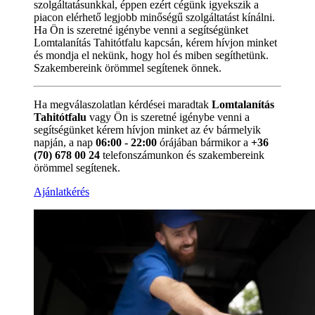
szolgáltatásunkkal, éppen ezért cégünk igyekszik a
piacon elérhető legjobb minőségű szolgáltatást kínálni.
Ha Ön is szeretné igénybe venni a segítségünket
Lomtalanítás Tahitótfalu kapcsán, kérem hívjon minket
és mondja el nekünk, hogy hol és miben segíthetünk.
Szakembereink örömmel segítenek önnek.
Ha megválaszolatlan kérdései maradtak
Lomtalanítás
Tahitótfalu
vagy Ön is szeretné igénybe venni a
segítségünket kérem hívjon minket az év bármelyik
napján, a nap
06:00 - 22:00
órájában bármikor a
+36
(70) 678 00 24
telefonszámunkon és szakembereink
örömmel segítenek.
Ajánlatkérés