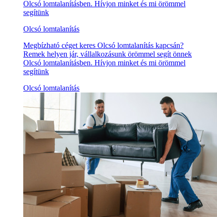
Olcsó lomtalanításben. Hívjon minket és mi örömmel
segítünk
Olcsó lomtalanítás
Megbízható céget keres Olcsó lomtalanítás kapcsán?
Remek helyen jár, vállalkozásunk örömmel segít önnek
Olcsó lomtalanításben. Hívjon minket és mi örömmel
segítünk
Olcsó lomtalanítás