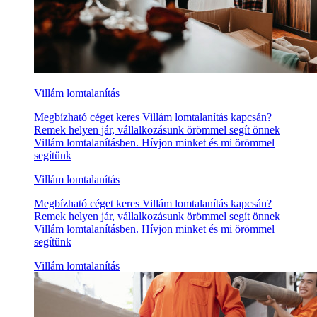
Villám lomtalanítás
Megbízható céget keres Villám lomtalanítás kapcsán?
Remek helyen jár, vállalkozásunk örömmel segít önnek
Villám lomtalanításben. Hívjon minket és mi örömmel
segítünk
Villám lomtalanítás
Megbízható céget keres Villám lomtalanítás kapcsán?
Remek helyen jár, vállalkozásunk örömmel segít önnek
Villám lomtalanításben. Hívjon minket és mi örömmel
segítünk
Villám lomtalanítás