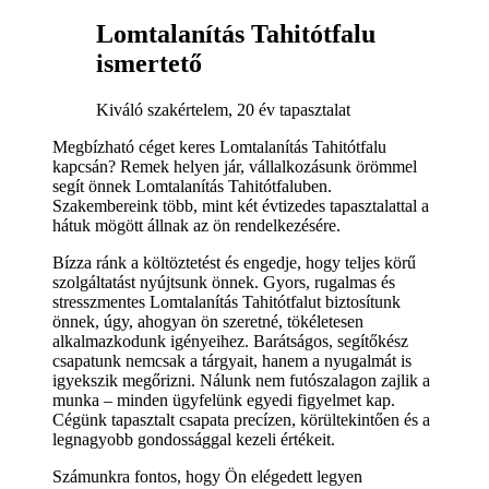
Lomtalanítás Tahitótfalu
ismertető
Kiváló szakértelem, 20 év tapasztalat
Megbízható céget keres Lomtalanítás Tahitótfalu
kapcsán? Remek helyen jár, vállalkozásunk örömmel
segít önnek Lomtalanítás Tahitótfaluben.
Szakembereink több, mint két évtizedes tapasztalattal a
hátuk mögött állnak az ön rendelkezésére.
Bízza ránk a költöztetést és engedje, hogy teljes körű
szolgáltatást nyújtsunk önnek. Gyors, rugalmas és
stresszmentes Lomtalanítás Tahitótfalut biztosítunk
önnek, úgy, ahogyan ön szeretné, tökéletesen
alkalmazkodunk igényeihez. Barátságos, segítőkész
csapatunk nemcsak a tárgyait, hanem a nyugalmát is
igyekszik megőrizni. Nálunk nem futószalagon zajlik a
munka – minden ügyfelünk egyedi figyelmet kap.
Cégünk tapasztalt csapata precízen, körültekintően és a
legnagyobb gondossággal kezeli értékeit.
Számunkra fontos, hogy Ön elégedett legyen