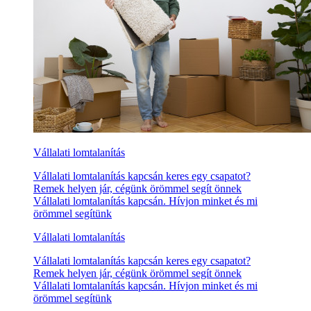
Vállalati lomtalanítás
Vállalati lomtalanítás kapcsán keres egy csapatot?
Remek helyen jár, cégünk örömmel segít önnek
Vállalati lomtalanítás kapcsán. Hívjon minket és mi
örömmel segítünk
Vállalati lomtalanítás
Vállalati lomtalanítás kapcsán keres egy csapatot?
Remek helyen jár, cégünk örömmel segít önnek
Vállalati lomtalanítás kapcsán. Hívjon minket és mi
örömmel segítünk