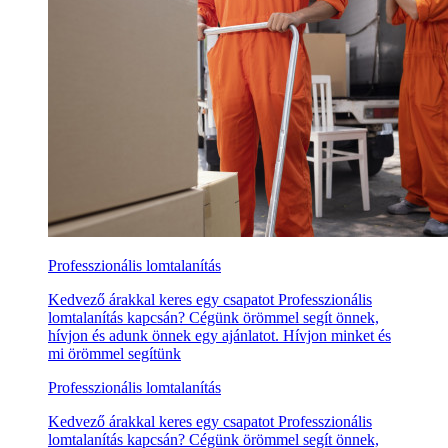
Professzionális lomtalanítás
Kedvező árakkal keres egy csapatot Professzionális
lomtalanítás kapcsán? Cégünk örömmel segít önnek,
hívjon és adunk önnek egy ajánlatot. Hívjon minket és
mi örömmel segítünk
Professzionális lomtalanítás
Kedvező árakkal keres egy csapatot Professzionális
lomtalanítás kapcsán? Cégünk örömmel segít önnek,