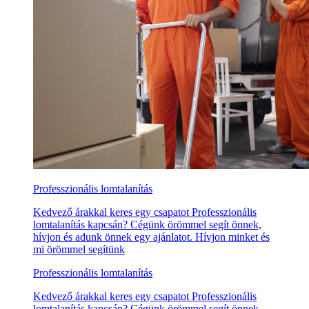
Professzionális lomtalanítás
Kedvező árakkal keres egy csapatot Professzionális
lomtalanítás kapcsán? Cégünk örömmel segít önnek,
hívjon és adunk önnek egy ajánlatot. Hívjon minket és
mi örömmel segítünk
Professzionális lomtalanítás
Kedvező árakkal keres egy csapatot Professzionális
lomtalanítás kapcsán? Cégünk örömmel segít önnek,