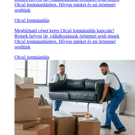
Olcsó lomtalanításben. Hívjon minket és mi örömmel
segítünk
Olcsó lomtalanítás
Megbízható céget keres Olcsó lomtalanítás kapcsán?
Remek helyen jár, vállalkozásunk örömmel segít önnek
Olcsó lomtalanításben. Hívjon minket és mi örömmel
segítünk
Olcsó lomtalanítás