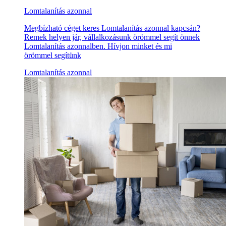
Lomtalanítás azonnal
Megbízható céget keres Lomtalanítás azonnal kapcsán?
Remek helyen jár, vállalkozásunk örömmel segít önnek
Lomtalanítás azonnalben. Hívjon minket és mi
örömmel segítünk
Lomtalanítás azonnal