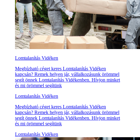
Lomtalanítás Vidéken
Megbízható céget keres Lomtalanítás Vidéken
kapcsán? Remek helyen jár, vállalkozásunk örömmel
segít önnek Lomtalanítás Vidékenben. Hívjon minket
és mi örömmel segítünk
Lomtalanítás Vidéken
Megbízható céget keres Lomtalanítás Vidéken
kapcsán? Remek helyen jár, vállalkozásunk örömmel
segít önnek Lomtalanítás Vidékenben. Hívjon minket
és mi örömmel segítünk
Lomtalanítás Vidéken