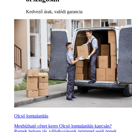
Kedvező árak, valódi garancia
Olcsó lomtalanítás
Megbízható céget keres Olcsó lomtalanítás kapcsán?
Remek helyen jár, vállalkozásunk örömmel segít önnek