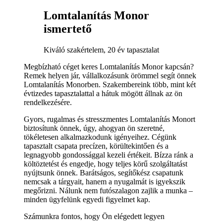
Lomtalanítás Monor
ismertető
Kiváló szakértelem, 20 év tapasztalat
Megbízható céget keres Lomtalanítás Monor kapcsán?
Remek helyen jár, vállalkozásunk örömmel segít önnek
Lomtalanítás Monorben. Szakembereink több, mint két
évtizedes tapasztalattal a hátuk mögött állnak az ön
rendelkezésére.
Gyors, rugalmas és stresszmentes Lomtalanítás Monort
biztosítunk önnek, úgy, ahogyan ön szeretné,
tökéletesen alkalmazkodunk igényeihez. Cégünk
tapasztalt csapata precízen, körültekintően és a
legnagyobb gondossággal kezeli értékeit. Bízza ránk a
költöztetést és engedje, hogy teljes körű szolgáltatást
nyújtsunk önnek. Barátságos, segítőkész csapatunk
nemcsak a tárgyait, hanem a nyugalmát is igyekszik
megőrizni. Nálunk nem futószalagon zajlik a munka –
minden ügyfelünk egyedi figyelmet kap.
Számunkra fontos, hogy Ön elégedett legyen