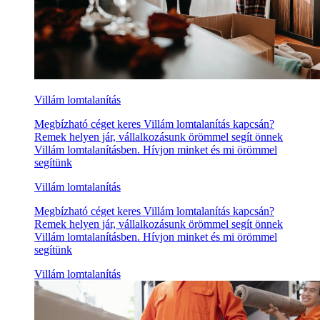
Villám lomtalanítás
Megbízható céget keres Villám lomtalanítás kapcsán?
Remek helyen jár, vállalkozásunk örömmel segít önnek
Villám lomtalanításben. Hívjon minket és mi örömmel
segítünk
Villám lomtalanítás
Megbízható céget keres Villám lomtalanítás kapcsán?
Remek helyen jár, vállalkozásunk örömmel segít önnek
Villám lomtalanításben. Hívjon minket és mi örömmel
segítünk
Villám lomtalanítás