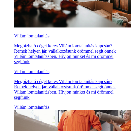
Villám lomtalanítás
Megbízható céget keres Villám lomtalanítás kapcsán?
Remek helyen jár, vállalkozásunk örömmel segít önnek
Villám lomtalanításben. Hívjon minket és mi örömmel
segítünk
Villám lomtalanítás
Megbízható céget keres Villám lomtalanítás kapcsán?
Remek helyen jár, vállalkozásunk örömmel segít önnek
Villám lomtalanításben. Hívjon minket és mi örömmel
segítünk
Villám lomtalanítás