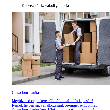
Kedvező árak, valódi garancia
Olcsó lomtalanítás
Megbízható céget keres Olcsó lomtalanítás kapcsán?
Remek helyen jár, vállalkozásunk örömmel segít önnek
Olcsó lomtalanításben. Hívjon minket és mi örömmel