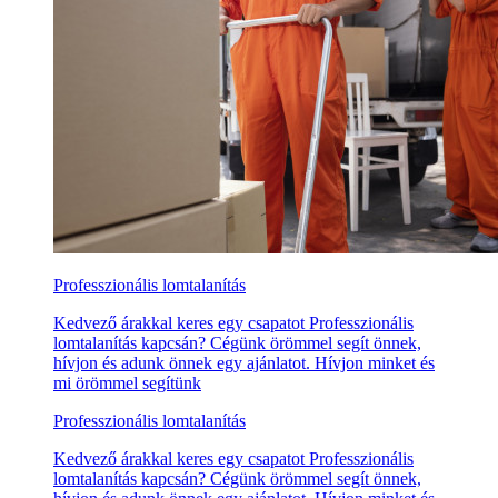
Professzionális lomtalanítás
Kedvező árakkal keres egy csapatot Professzionális
lomtalanítás kapcsán? Cégünk örömmel segít önnek,
hívjon és adunk önnek egy ajánlatot. Hívjon minket és
mi örömmel segítünk
Professzionális lomtalanítás
Kedvező árakkal keres egy csapatot Professzionális
lomtalanítás kapcsán? Cégünk örömmel segít önnek,