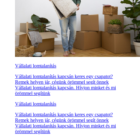
Vállalati lomtalanítás
Vállalati lomtalanítás kapcsán keres egy csapatot?
Remek helyen jár, cégünk örömmel segít önnek
Vállalati lomtalanítás kapcsán. Hívjon minket és mi
örömmel segítünk
Vállalati lomtalanítás
Vállalati lomtalanítás kapcsán keres egy csapatot?
Remek helyen jár, cégünk örömmel segít önnek
Vállalati lomtalanítás kapcsán. Hívjon minket és mi
örömmel segítünk