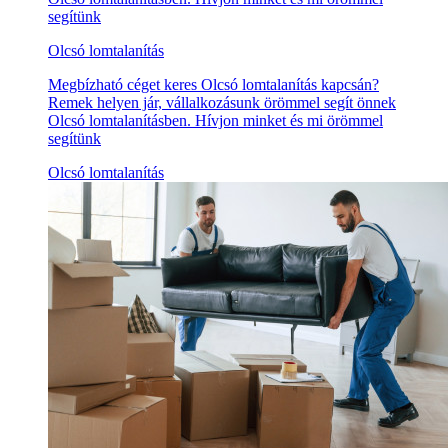
segítünk
Olcsó lomtalanítás
Megbízható céget keres Olcsó lomtalanítás kapcsán?
Remek helyen jár, vállalkozásunk örömmel segít önnek
Olcsó lomtalanításben. Hívjon minket és mi örömmel
segítünk
Olcsó lomtalanítás