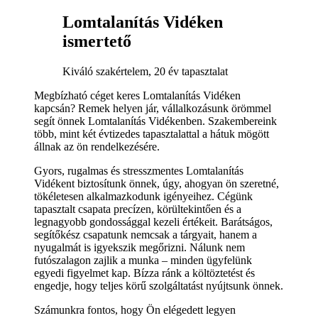
Lomtalanítás Vidéken
ismertető
Kiváló szakértelem, 20 év tapasztalat
Megbízható céget keres Lomtalanítás Vidéken
kapcsán? Remek helyen jár, vállalkozásunk örömmel
segít önnek Lomtalanítás Vidékenben. Szakembereink
több, mint két évtizedes tapasztalattal a hátuk mögött
állnak az ön rendelkezésére.
Gyors, rugalmas és stresszmentes Lomtalanítás
Vidékent biztosítunk önnek, úgy, ahogyan ön szeretné,
tökéletesen alkalmazkodunk igényeihez. Cégünk
tapasztalt csapata precízen, körültekintően és a
legnagyobb gondossággal kezeli értékeit. Barátságos,
segítőkész csapatunk nemcsak a tárgyait, hanem a
nyugalmát is igyekszik megőrizni. Nálunk nem
futószalagon zajlik a munka – minden ügyfelünk
egyedi figyelmet kap. Bízza ránk a költöztetést és
engedje, hogy teljes körű szolgáltatást nyújtsunk önnek.
Számunkra fontos, hogy Ön elégedett legyen