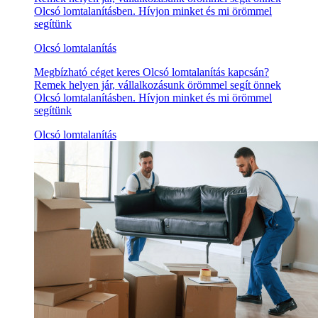
Olcsó lomtalanításben. Hívjon minket és mi örömmel
segítünk
Olcsó lomtalanítás
Megbízható céget keres Olcsó lomtalanítás kapcsán?
Remek helyen jár, vállalkozásunk örömmel segít önnek
Olcsó lomtalanításben. Hívjon minket és mi örömmel
segítünk
Olcsó lomtalanítás