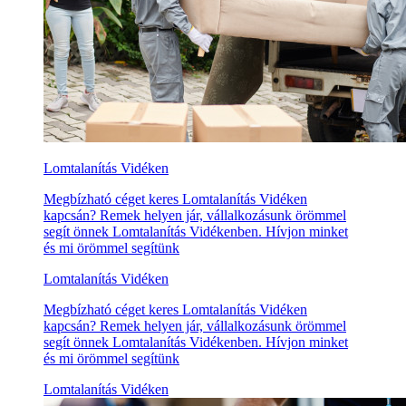
Lomtalanítás Vidéken
Megbízható céget keres Lomtalanítás Vidéken
kapcsán? Remek helyen jár, vállalkozásunk örömmel
segít önnek Lomtalanítás Vidékenben. Hívjon minket
és mi örömmel segítünk
Lomtalanítás Vidéken
Megbízható céget keres Lomtalanítás Vidéken
kapcsán? Remek helyen jár, vállalkozásunk örömmel
segít önnek Lomtalanítás Vidékenben. Hívjon minket
és mi örömmel segítünk
Lomtalanítás Vidéken