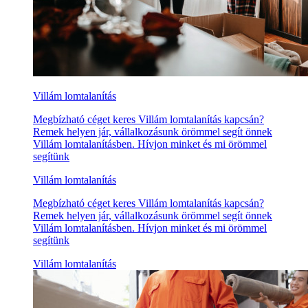
Villám lomtalanítás
Megbízható céget keres Villám lomtalanítás kapcsán?
Remek helyen jár, vállalkozásunk örömmel segít önnek
Villám lomtalanításben. Hívjon minket és mi örömmel
segítünk
Villám lomtalanítás
Megbízható céget keres Villám lomtalanítás kapcsán?
Remek helyen jár, vállalkozásunk örömmel segít önnek
Villám lomtalanításben. Hívjon minket és mi örömmel
segítünk
Villám lomtalanítás