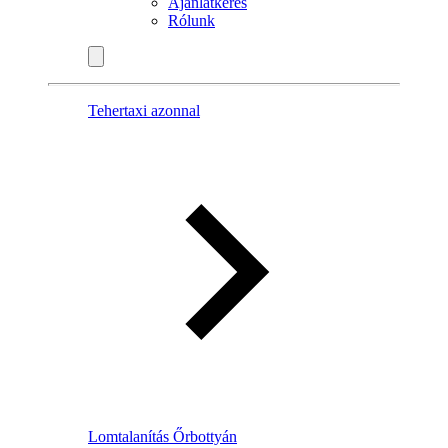
Ajánlatkérés
Rólunk
Tehertaxi azonnal
Lomtalanítás Őrbottyán