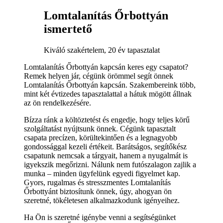
Lomtalanítás Őrbottyán
ismertető
Kiváló szakértelem, 20 év tapasztalat
Lomtalanítás Őrbottyán kapcsán keres egy csapatot?
Remek helyen jár, cégünk örömmel segít önnek
Lomtalanítás Őrbottyán kapcsán. Szakembereink több,
mint két évtizedes tapasztalattal a hátuk mögött állnak
az ön rendelkezésére.
Bízza ránk a költöztetést és engedje, hogy teljes körű
szolgáltatást nyújtsunk önnek. Cégünk tapasztalt
csapata precízen, körültekintően és a legnagyobb
gondossággal kezeli értékeit. Barátságos, segítőkész
csapatunk nemcsak a tárgyait, hanem a nyugalmát is
igyekszik megőrizni. Nálunk nem futószalagon zajlik a
munka – minden ügyfelünk egyedi figyelmet kap.
Gyors, rugalmas és stresszmentes Lomtalanítás
Őrbottyánt biztosítunk önnek, úgy, ahogyan ön
szeretné, tökéletesen alkalmazkodunk igényeihez.
Ha Ön is szeretné igénybe venni a segítségünket