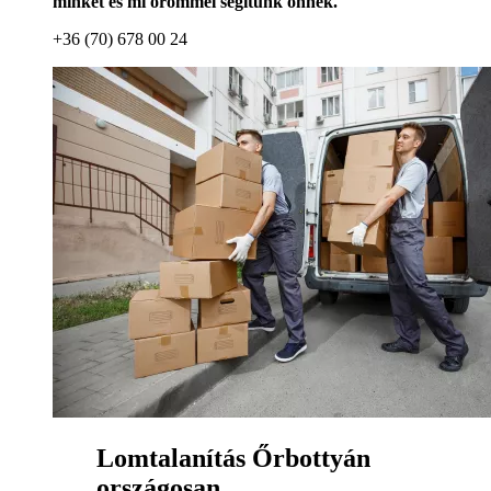
minket és mi örömmel segítünk önnek.
+36 (70) 678 00 24
Lomtalanítás Őrbottyán
országosan