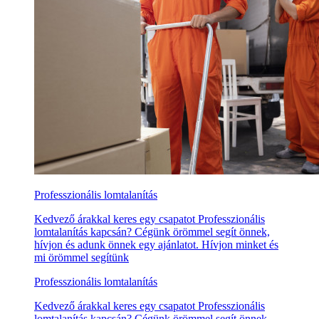
Professzionális lomtalanítás
Kedvező árakkal keres egy csapatot Professzionális
lomtalanítás kapcsán? Cégünk örömmel segít önnek,
hívjon és adunk önnek egy ajánlatot. Hívjon minket és
mi örömmel segítünk
Professzionális lomtalanítás
Kedvező árakkal keres egy csapatot Professzionális
lomtalanítás kapcsán? Cégünk örömmel segít önnek,