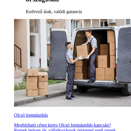
Kedvező árak, valódi garancia
Olcsó lomtalanítás
Megbízható céget keres Olcsó lomtalanítás kapcsán?
Remek helyen jár, vállalkozásunk örömmel segít önnek