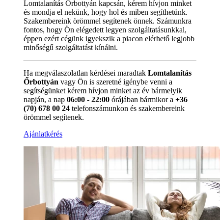
Lomtalanítás Őrbottyán kapcsán, kérem hívjon minket
és mondja el nekünk, hogy hol és miben segíthetünk.
Szakembereink örömmel segítenek önnek. Számunkra
fontos, hogy Ön elégedett legyen szolgáltatásunkkal,
éppen ezért cégünk igyekszik a piacon elérhető legjobb
minőségű szolgáltatást kínálni.
Ha megválaszolatlan kérdései maradtak
Lomtalanítás
Őrbottyán
vagy Ön is szeretné igénybe venni a
segítségünket kérem hívjon minket az év bármelyik
napján, a nap
06:00 - 22:00
órájában bármikor a
+36
(70) 678 00 24
telefonszámunkon és szakembereink
örömmel segítenek.
Ajánlatkérés