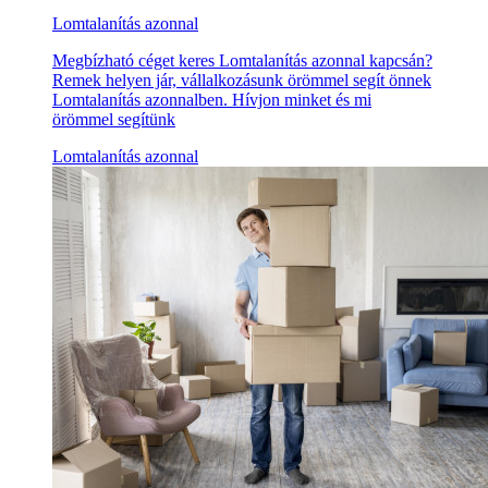
Lomtalanítás azonnal
Megbízható céget keres Lomtalanítás azonnal kapcsán?
Remek helyen jár, vállalkozásunk örömmel segít önnek
Lomtalanítás azonnalben. Hívjon minket és mi
örömmel segítünk
Lomtalanítás azonnal