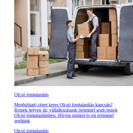
Olcsó lomtalanítás
Megbízható céget keres Olcsó lomtalanítás kapcsán?
Remek helyen jár, vállalkozásunk örömmel segít önnek
Olcsó lomtalanításben. Hívjon minket és mi örömmel
segítünk
Olcsó lomtalanítás