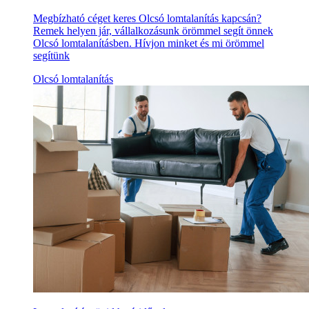
Megbízható céget keres Olcsó lomtalanítás kapcsán?
Remek helyen jár, vállalkozásunk örömmel segít önnek
Olcsó lomtalanításben. Hívjon minket és mi örömmel
segítünk
Olcsó lomtalanítás