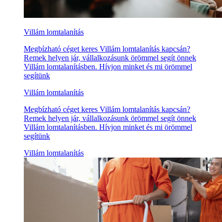
Villám lomtalanítás
Megbízható céget keres Villám lomtalanítás kapcsán?
Remek helyen jár, vállalkozásunk örömmel segít önnek
Villám lomtalanításben. Hívjon minket és mi örömmel
segítünk
Villám lomtalanítás
Megbízható céget keres Villám lomtalanítás kapcsán?
Remek helyen jár, vállalkozásunk örömmel segít önnek
Villám lomtalanításben. Hívjon minket és mi örömmel
segítünk
Villám lomtalanítás