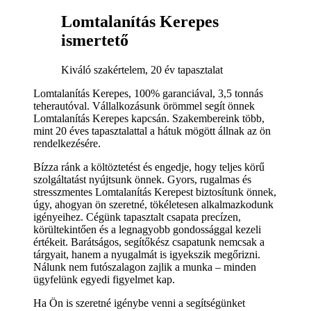
Lomtalanítás Kerepes
ismertető
Kiváló szakértelem, 20 év tapasztalat
Lomtalanítás Kerepes, 100% garanciával, 3,5 tonnás
teherautóval. Vállalkozásunk örömmel segít önnek
Lomtalanítás Kerepes kapcsán. Szakembereink több,
mint 20 éves tapasztalattal a hátuk mögött állnak az ön
rendelkezésére.
Bízza ránk a költöztetést és engedje, hogy teljes körű
szolgáltatást nyújtsunk önnek. Gyors, rugalmas és
stresszmentes Lomtalanítás Kerepest biztosítunk önnek,
úgy, ahogyan ön szeretné, tökéletesen alkalmazkodunk
igényeihez. Cégünk tapasztalt csapata precízen,
körültekintően és a legnagyobb gondossággal kezeli
értékeit. Barátságos, segítőkész csapatunk nemcsak a
tárgyait, hanem a nyugalmát is igyekszik megőrizni.
Nálunk nem futószalagon zajlik a munka – minden
ügyfelünk egyedi figyelmet kap.
Ha Ön is szeretné igénybe venni a segítségünket