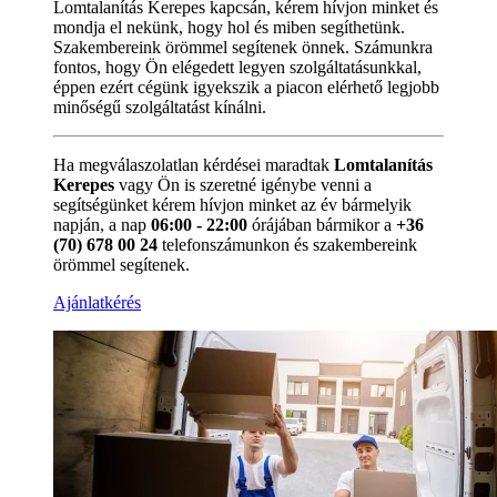
Lomtalanítás Kerepes kapcsán, kérem hívjon minket és
mondja el nekünk, hogy hol és miben segíthetünk.
Szakembereink örömmel segítenek önnek. Számunkra
fontos, hogy Ön elégedett legyen szolgáltatásunkkal,
éppen ezért cégünk igyekszik a piacon elérhető legjobb
minőségű szolgáltatást kínálni.
Ha megválaszolatlan kérdései maradtak
Lomtalanítás
Kerepes
vagy Ön is szeretné igénybe venni a
segítségünket kérem hívjon minket az év bármelyik
napján, a nap
06:00 - 22:00
órájában bármikor a
+36
(70) 678 00 24
telefonszámunkon és szakembereink
örömmel segítenek.
Ajánlatkérés