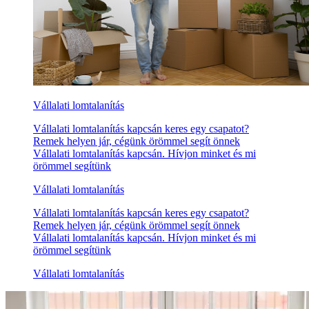
Vállalati lomtalanítás
Vállalati lomtalanítás kapcsán keres egy csapatot?
Remek helyen jár, cégünk örömmel segít önnek
Vállalati lomtalanítás kapcsán. Hívjon minket és mi
örömmel segítünk
Vállalati lomtalanítás
Vállalati lomtalanítás kapcsán keres egy csapatot?
Remek helyen jár, cégünk örömmel segít önnek
Vállalati lomtalanítás kapcsán. Hívjon minket és mi
örömmel segítünk
Vállalati lomtalanítás