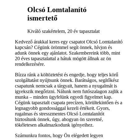
Olcsó Lomtalanító
ismertető
Kiváló szakértelem, 20 év tapasztalat
Kedvező árakkal keres egy csapatot Olcsó Lomtalanító
kapcsán? Cégünk örömmel segít önnek, hívjon és
adunk önnek egy ajánlatot. Szakembereink több, mint
20 éves tapasztalattal a hátuk mögött állnak az ön
rendelkezésére.
Bízza ránk a költöztetést és engedje, hogy teljes körű
szolgáltatást nyújtsunk önnek. Barátságos, segítőkész
csapatunk nemcsak a tárgyait, hanem a nyugalmát is
igyekszik megőrizni. Nálunk nem futószalagon zajlik a
munka – minden ügyfelünk egyedi figyelmet kap.
Cégünk tapasztalt csapata precízen, körültekintően és a
legnagyobb gondossággal kezeli értékeit. Gyors,
rugalmas és stresszmentes Olcsó Lomtalanítót
biztosítunk önnek, úgy, ahogyan ön szeretné,
tökéletesen alkalmazkodunk igényeihez.
Számunkra fontos, hogy Ön elégedett legyen