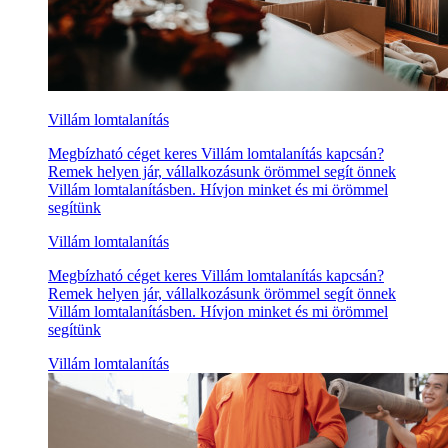
Villám lomtalanítás
Megbízható céget keres Villám lomtalanítás kapcsán?
Remek helyen jár, vállalkozásunk örömmel segít önnek
Villám lomtalanításben. Hívjon minket és mi örömmel
segítünk
Villám lomtalanítás
Megbízható céget keres Villám lomtalanítás kapcsán?
Remek helyen jár, vállalkozásunk örömmel segít önnek
Villám lomtalanításben. Hívjon minket és mi örömmel
segítünk
Villám lomtalanítás