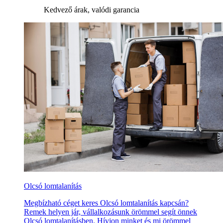
Kedvező árak, valódi garancia
Olcsó lomtalanítás
Megbízható céget keres Olcsó lomtalanítás kapcsán?
Remek helyen jár, vállalkozásunk örömmel segít önnek
Olcsó lomtalanításben. Hívjon minket és mi örömmel