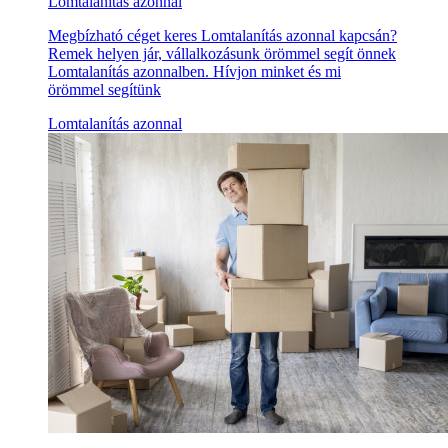
Lomtalanítás azonnal
Megbízható céget keres Lomtalanítás azonnal kapcsán?
Remek helyen jár, vállalkozásunk örömmel segít önnek
Lomtalanítás azonnalben. Hívjon minket és mi
örömmel segítünk
Lomtalanítás azonnal