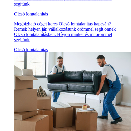
segítünk
Olcsó lomtalanítás
Megbízható céget keres Olcsó lomtalanítás kapcsán?
Remek helyen jár, vállalkozásunk örömmel segít önnek
Olcsó lomtalanításben. Hívjon minket és mi örömmel
segítünk
Olcsó lomtalanítás