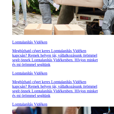
Lomtalanítás Vidéken
Megbízható céget keres Lomtalanítás Vidéken
kapcsán? Remek helyen jár, vállalkozásunk örömmel
segít önnek Lomtalanítás Vidékenben. Hívjon minket
és mi örömmel segítünk
Lomtalanítás Vidéken
Megbízható céget keres Lomtalanítás Vidéken
kapcsán? Remek helyen jár, vállalkozásunk örömmel
segít önnek Lomtalanítás Vidékenben. Hívjon minket
és mi örömmel segítünk
Lomtalanítás Vidéken