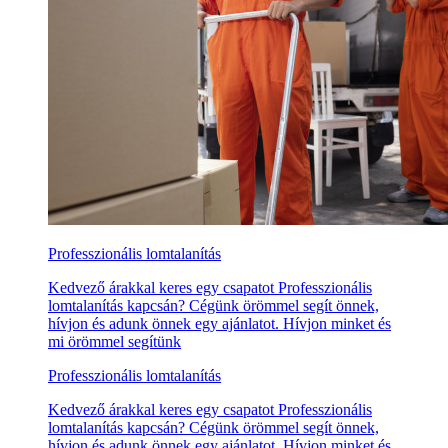
Professzionális lomtalanítás
Kedvező árakkal keres egy csapatot Professzionális
lomtalanítás kapcsán? Cégünk örömmel segít önnek,
hívjon és adunk önnek egy ajánlatot. Hívjon minket és
mi örömmel segítünk
Professzionális lomtalanítás
Kedvező árakkal keres egy csapatot Professzionális
lomtalanítás kapcsán? Cégünk örömmel segít önnek,
hívjon és adunk önnek egy ajánlatot. Hívjon minket és