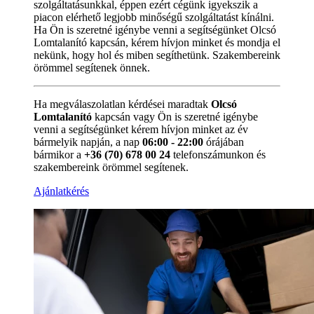
szolgáltatásunkkal, éppen ezért cégünk igyekszik a
piacon elérhető legjobb minőségű szolgáltatást kínálni.
Ha Ön is szeretné igénybe venni a segítségünket Olcsó
Lomtalanító kapcsán, kérem hívjon minket és mondja el
nekünk, hogy hol és miben segíthetünk. Szakembereink
örömmel segítenek önnek.
Ha megválaszolatlan kérdései maradtak
Olcsó
Lomtalanító
kapcsán vagy Ön is szeretné igénybe
venni a segítségünket kérem hívjon minket az év
bármelyik napján, a nap
06:00 - 22:00
órájában
bármikor a
+36 (70) 678 00 24
telefonszámunkon és
szakembereink örömmel segítenek.
Ajánlatkérés