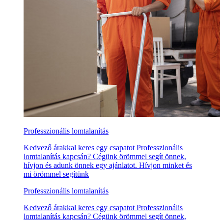
Professzionális lomtalanítás
Kedvező árakkal keres egy csapatot Professzionális
lomtalanítás kapcsán? Cégünk örömmel segít önnek,
hívjon és adunk önnek egy ajánlatot. Hívjon minket és
mi örömmel segítünk
Professzionális lomtalanítás
Kedvező árakkal keres egy csapatot Professzionális
lomtalanítás kapcsán? Cégünk örömmel segít önnek,