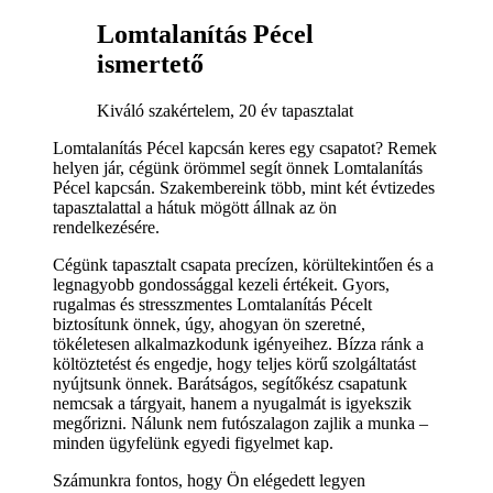
Lomtalanítás Pécel
ismertető
Kiváló szakértelem, 20 év tapasztalat
Lomtalanítás Pécel kapcsán keres egy csapatot? Remek
helyen jár, cégünk örömmel segít önnek Lomtalanítás
Pécel kapcsán. Szakembereink több, mint két évtizedes
tapasztalattal a hátuk mögött állnak az ön
rendelkezésére.
Cégünk tapasztalt csapata precízen, körültekintően és a
legnagyobb gondossággal kezeli értékeit. Gyors,
rugalmas és stresszmentes Lomtalanítás Pécelt
biztosítunk önnek, úgy, ahogyan ön szeretné,
tökéletesen alkalmazkodunk igényeihez. Bízza ránk a
költöztetést és engedje, hogy teljes körű szolgáltatást
nyújtsunk önnek. Barátságos, segítőkész csapatunk
nemcsak a tárgyait, hanem a nyugalmát is igyekszik
megőrizni. Nálunk nem futószalagon zajlik a munka –
minden ügyfelünk egyedi figyelmet kap.
Számunkra fontos, hogy Ön elégedett legyen