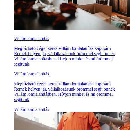
Villám lomtalanítás
Megbízható céget keres Villám lomtalanítás kapcsán?
Remek helyen jár, vállalkozásunk örömmel segít önnek
Villám lomtalanításben. Hívjon minket és mi örömmel
segítünk
Villám lomtalanítás
Megbízható céget keres Villám lomtalanítás kapcsán?
Remek helyen jár, vállalkozásunk örömmel segít önnek
Villám lomtalanításben. Hívjon minket és mi örömmel
segítünk
Villám lomtalanítás