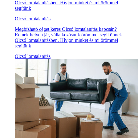
Olcsó lomtalanításben. Hívjon minket és mi örömmel
segítünk
Olcsó lomtalanítás
Megbízható céget keres Olcsó lomtalanítás kapcsán?
Remek helyen jár, vállalkozásunk örömmel segít önnek
Olcsó lomtalanításben. Hívjon minket és mi örömmel
segítünk
Olcsó lomtalanítás