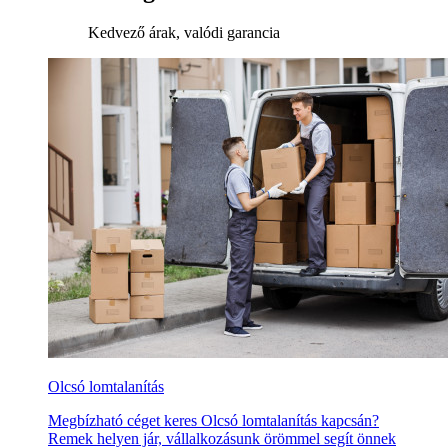
Kedvező árak, valódi garancia
Olcsó lomtalanítás
Megbízható céget keres Olcsó lomtalanítás kapcsán?
Remek helyen jár, vállalkozásunk örömmel segít önnek