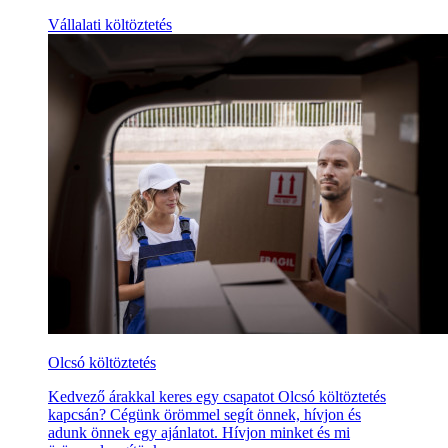
Vállalati költöztetés
Olcsó költöztetés
Kedvező árakkal keres egy csapatot Olcsó költöztetés
kapcsán? Cégünk örömmel segít önnek, hívjon és
adunk önnek egy ajánlatot. Hívjon minket és mi