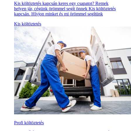
Kis költöztetés kapcsán keres egy csapatot? Remek
helyen jár, cégünk örömmel segít önnek Kis költöztetés
kapcsán. Hívjon minket és mi örömmel segítünk
Kis költöztetés
Profi költöztetés