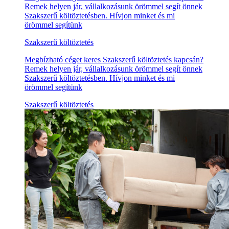
Remek helyen jár, vállalkozásunk örömmel segít önnek
Szakszerű költöztetésben. Hívjon minket és mi
örömmel segítünk
Szakszerű költöztetés
Megbízható céget keres Szakszerű költöztetés kapcsán?
Remek helyen jár, vállalkozásunk örömmel segít önnek
Szakszerű költöztetésben. Hívjon minket és mi
örömmel segítünk
Szakszerű költöztetés