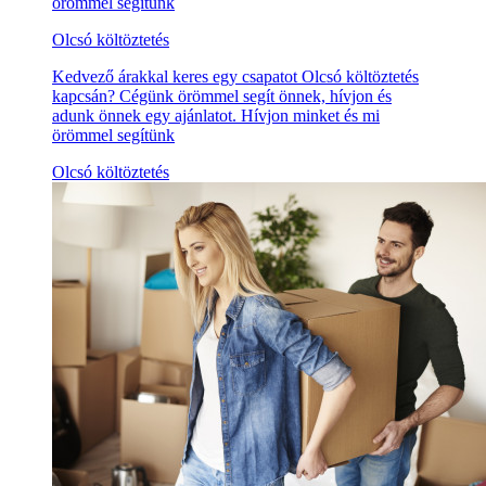
örömmel segítünk
Olcsó költöztetés
Kedvező árakkal keres egy csapatot Olcsó költöztetés
kapcsán? Cégünk örömmel segít önnek, hívjon és
adunk önnek egy ajánlatot. Hívjon minket és mi
örömmel segítünk
Olcsó költöztetés