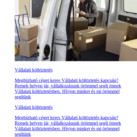
Vállalati költöztetés
Megbízható céget keres Vállalati költöztetés kapcsán?
Remek helyen jár, vállalkozásunk örömmel segít önnek
Vállalati költöztetésben. Hívjon minket és mi örömmel
segítünk
Vállalati költöztetés
Megbízható céget keres Vállalati költöztetés kapcsán?
Remek helyen jár, vállalkozásunk örömmel segít önnek
Vállalati költöztetésben. Hívjon minket és mi örömmel
segítünk