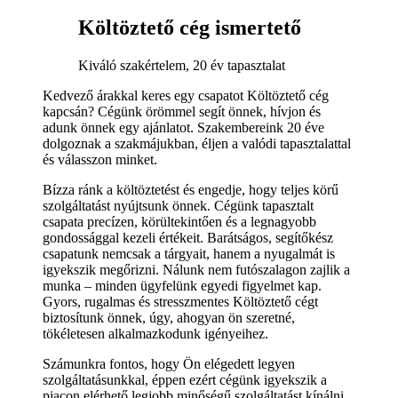
Költöztető cég ismertető
Kiváló szakértelem, 20 év tapasztalat
Kedvező árakkal keres egy csapatot Költöztető cég
kapcsán? Cégünk örömmel segít önnek, hívjon és
adunk önnek egy ajánlatot. Szakembereink 20 éve
dolgoznak a szakmájukban, éljen a valódi tapasztalattal
és válasszon minket.
Bízza ránk a költöztetést és engedje, hogy teljes körű
szolgáltatást nyújtsunk önnek. Cégünk tapasztalt
csapata precízen, körültekintően és a legnagyobb
gondossággal kezeli értékeit. Barátságos, segítőkész
csapatunk nemcsak a tárgyait, hanem a nyugalmát is
igyekszik megőrizni. Nálunk nem futószalagon zajlik a
munka – minden ügyfelünk egyedi figyelmet kap.
Gyors, rugalmas és stresszmentes Költöztető cégt
biztosítunk önnek, úgy, ahogyan ön szeretné,
tökéletesen alkalmazkodunk igényeihez.
Számunkra fontos, hogy Ön elégedett legyen
szolgáltatásunkkal, éppen ezért cégünk igyekszik a
piacon elérhető legjobb minőségű szolgáltatást kínálni.