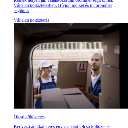
Remek helyen jár, vállalkozásunk örömmel segít önnek
Vállalati költöztetésben. Hívjon minket és mi örömmel
segítünk
Vállalati költöztetés
Olcsó költöztetés
Kedvező árakkal keres egy csapatot Olcsó költöztetés