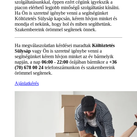
szolgáltatásunkkal, éppen ezért cégünk igyekszik a
piacon elérhető legjobb minőségű szolgáltatást kínálni.
Ha Ön is szeretné igénybe venni a segítségünket
Költöztetés Sülysáp kapcsán, kérem hívjon minket és
mondja el nekünk, hogy hol és miben segíthetünk.
Szakembereink örömmel segítenek önnek.
Ha megválaszolatlan kérdései maradtak
Költöztetés
Sülysáp
vagy Ön is szeretné igénybe venni a
segítségünket kérem hívjon minket az év bármelyik
napján, a nap
06:00 - 22:00
órájában bármikor a
+36
(70) 678 00 24
telefonszámunkon és szakembereink
örömmel segítenek.
Ajánlatkérés