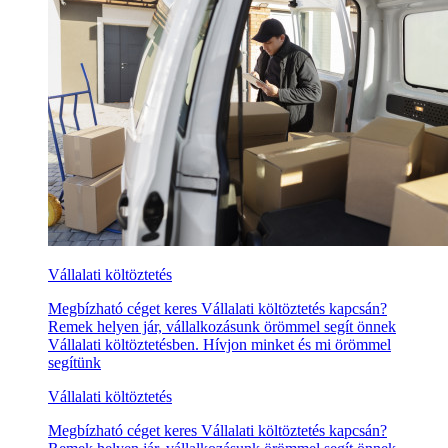
Vállalati költöztetés
Megbízható céget keres Vállalati költöztetés kapcsán?
Remek helyen jár, vállalkozásunk örömmel segít önnek
Vállalati költöztetésben. Hívjon minket és mi örömmel
segítünk
Vállalati költöztetés
Megbízható céget keres Vállalati költöztetés kapcsán?