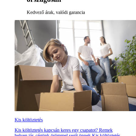
Kedvező árak, valódi garancia
Kis költöztetés
Kis költöztetés kapcsán keres egy csapatot? Remek
helyen jár, cégünk örömmel segít önnek Kis költöztetés