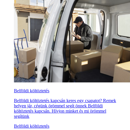
Belföldi költöztetés
Belföldi költöztetés kapcsán keres egy csapatot? Remek
helyen jár, cégünk örömmel segít önnek Belföldi
költöztetés kapcsán. Hívjon minket és mi örömmel
segítünk
Belföldi költöztetés