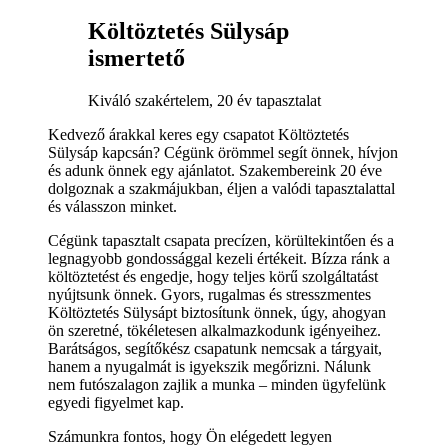
Költöztetés Sülysáp
ismertető
Kiváló szakértelem, 20 év tapasztalat
Kedvező árakkal keres egy csapatot Költöztetés
Sülysáp kapcsán? Cégünk örömmel segít önnek, hívjon
és adunk önnek egy ajánlatot. Szakembereink 20 éve
dolgoznak a szakmájukban, éljen a valódi tapasztalattal
és válasszon minket.
Cégünk tapasztalt csapata precízen, körültekintően és a
legnagyobb gondossággal kezeli értékeit. Bízza ránk a
költöztetést és engedje, hogy teljes körű szolgáltatást
nyújtsunk önnek. Gyors, rugalmas és stresszmentes
Költöztetés Sülysápt biztosítunk önnek, úgy, ahogyan
ön szeretné, tökéletesen alkalmazkodunk igényeihez.
Barátságos, segítőkész csapatunk nemcsak a tárgyait,
hanem a nyugalmát is igyekszik megőrizni. Nálunk
nem futószalagon zajlik a munka – minden ügyfelünk
egyedi figyelmet kap.
Számunkra fontos, hogy Ön elégedett legyen