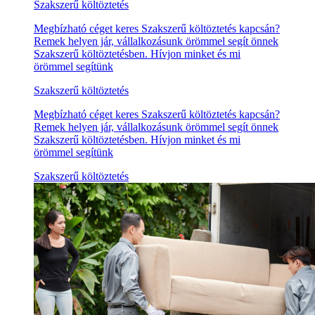
Szakszerű költöztetés
Megbízható céget keres Szakszerű költöztetés kapcsán?
Remek helyen jár, vállalkozásunk örömmel segít önnek
Szakszerű költöztetésben. Hívjon minket és mi
örömmel segítünk
Szakszerű költöztetés
Megbízható céget keres Szakszerű költöztetés kapcsán?
Remek helyen jár, vállalkozásunk örömmel segít önnek
Szakszerű költöztetésben. Hívjon minket és mi
örömmel segítünk
Szakszerű költöztetés