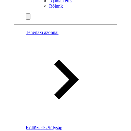
Ajánlatkérés
Rólunk
Tehertaxi azonnal
Költöztetés Sülysáp