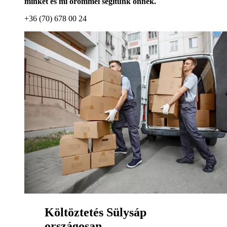
minket és mi örömmel segítünk önnek.
+36 (70) 678 00 24
Költöztetés Sülysáp
országosan