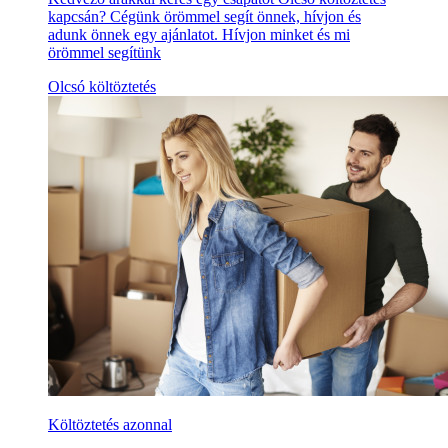
kapcsán? Cégünk örömmel segít önnek, hívjon és
adunk önnek egy ajánlatot. Hívjon minket és mi
örömmel segítünk
Olcsó költöztetés
Költöztetés azonnal