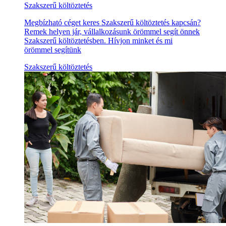
Szakszerű költöztetés
Megbízható céget keres Szakszerű költöztetés kapcsán?
Remek helyen jár, vállalkozásunk örömmel segít önnek
Szakszerű költöztetésben. Hívjon minket és mi
örömmel segítünk
Szakszerű költöztetés