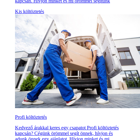
kapcsán. Hívjon minket és mi örömmel segítünk
Kis költöztetés
Profi költöztetés
Kedvező árakkal keres egy csapatot Profi költöztetés
kapcsán? Cégünk örömmel segít önnek, hívjon és
adunk önnek egy ajánlatot. Hívjon minket és mi