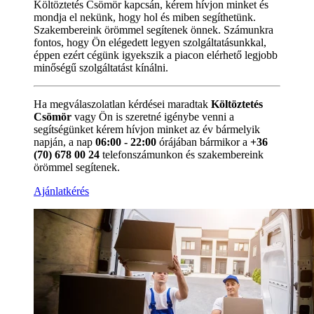
Költöztetés Csömör kapcsán, kérem hívjon minket és
mondja el nekünk, hogy hol és miben segíthetünk.
Szakembereink örömmel segítenek önnek. Számunkra
fontos, hogy Ön elégedett legyen szolgáltatásunkkal,
éppen ezért cégünk igyekszik a piacon elérhető legjobb
minőségű szolgáltatást kínálni.
Ha megválaszolatlan kérdései maradtak
Költöztetés
Csömör
vagy Ön is szeretné igénybe venni a
segítségünket kérem hívjon minket az év bármelyik
napján, a nap
06:00 - 22:00
órájában bármikor a
+36
(70) 678 00 24
telefonszámunkon és szakembereink
örömmel segítenek.
Ajánlatkérés