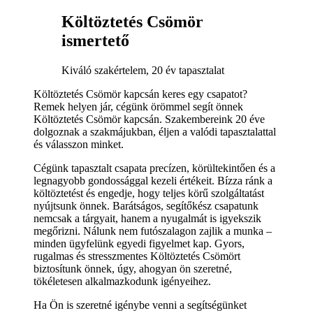
Költöztetés Csömör
ismertető
Kiváló szakértelem, 20 év tapasztalat
Költöztetés Csömör kapcsán keres egy csapatot?
Remek helyen jár, cégünk örömmel segít önnek
Költöztetés Csömör kapcsán. Szakembereink 20 éve
dolgoznak a szakmájukban, éljen a valódi tapasztalattal
és válasszon minket.
Cégünk tapasztalt csapata precízen, körültekintően és a
legnagyobb gondossággal kezeli értékeit. Bízza ránk a
költöztetést és engedje, hogy teljes körű szolgáltatást
nyújtsunk önnek. Barátságos, segítőkész csapatunk
nemcsak a tárgyait, hanem a nyugalmát is igyekszik
megőrizni. Nálunk nem futószalagon zajlik a munka –
minden ügyfelünk egyedi figyelmet kap. Gyors,
rugalmas és stresszmentes Költöztetés Csömört
biztosítunk önnek, úgy, ahogyan ön szeretné,
tökéletesen alkalmazkodunk igényeihez.
Ha Ön is szeretné igénybe venni a segítségünket