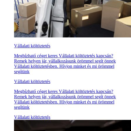
Vállalati költöztetés
Megbízható céget keres Vállalati költöztetés kapcsán?
Remek helyen jár, vállalkozásunk örömmel segít önnek
Vállalati költöztetésben. Hívjon minket és mi örömmel
segítünk
Vállalati költöztetés
Megbízható céget keres Vállalati költöztetés kapcsán?
Remek helyen jár, vállalkozásunk örömmel segít önnek
Vállalati költöztetésben. Hívjon minket és mi örömmel
segítünk
Vállalati költöztetés