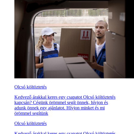
Olcsó költöztetés
Kedvező árakkal keres egy csapatot Olcsó költöztetés
kapcsán? Cégünk örömmel segít önnek, hívjon és
adunk önnek egy ajánlatot. Hívjon minket és mi
örömmel segítünk
Olcsó költöztetés
Kedvező árakkal keres egy csapatot Olcsó költöztetés