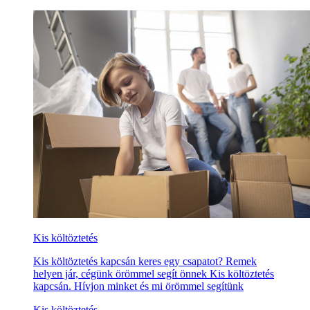
Kis költöztetés
Kis költöztetés kapcsán keres egy csapatot? Remek
helyen jár, cégünk örömmel segít önnek Kis költöztetés
kapcsán. Hívjon minket és mi örömmel segítünk
Kis költöztetés