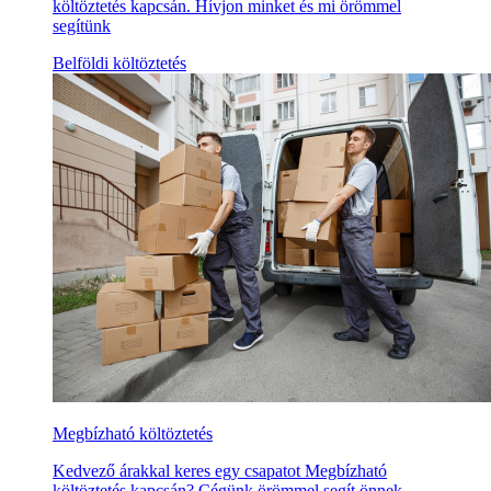
költöztetés kapcsán. Hívjon minket és mi örömmel
segítünk
Belföldi költöztetés
Megbízható költöztetés
Kedvező árakkal keres egy csapatot Megbízható
költöztetés kapcsán? Cégünk örömmel segít önnek,