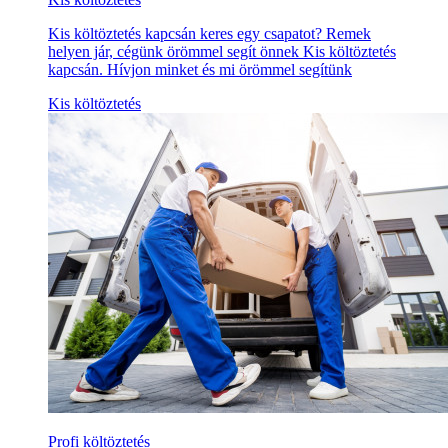
Kis költöztetés kapcsán keres egy csapatot? Remek
helyen jár, cégünk örömmel segít önnek Kis költöztetés
kapcsán. Hívjon minket és mi örömmel segítünk
Kis költöztetés
Profi költöztetés