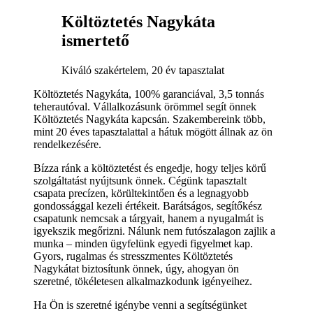
Költöztetés Nagykáta
ismertető
Kiváló szakértelem, 20 év tapasztalat
Költöztetés Nagykáta, 100% garanciával, 3,5 tonnás
teherautóval. Vállalkozásunk örömmel segít önnek
Költöztetés Nagykáta kapcsán. Szakembereink több,
mint 20 éves tapasztalattal a hátuk mögött állnak az ön
rendelkezésére.
Bízza ránk a költöztetést és engedje, hogy teljes körű
szolgáltatást nyújtsunk önnek. Cégünk tapasztalt
csapata precízen, körültekintően és a legnagyobb
gondossággal kezeli értékeit. Barátságos, segítőkész
csapatunk nemcsak a tárgyait, hanem a nyugalmát is
igyekszik megőrizni. Nálunk nem futószalagon zajlik a
munka – minden ügyfelünk egyedi figyelmet kap.
Gyors, rugalmas és stresszmentes Költöztetés
Nagykátat biztosítunk önnek, úgy, ahogyan ön
szeretné, tökéletesen alkalmazkodunk igényeihez.
Ha Ön is szeretné igénybe venni a segítségünket