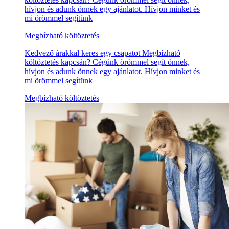
hívjon és adunk önnek egy ajánlatot. Hívjon minket és
mi örömmel segítünk
Megbízható költöztetés
Kedvező árakkal keres egy csapatot Megbízható
költöztetés kapcsán? Cégünk örömmel segít önnek,
hívjon és adunk önnek egy ajánlatot. Hívjon minket és
mi örömmel segítünk
Megbízható költöztetés