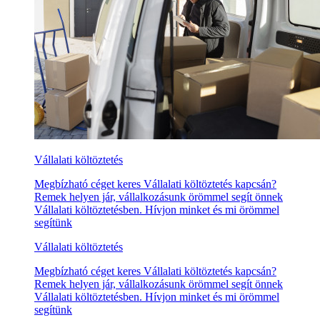
Vállalati költöztetés
Megbízható céget keres Vállalati költöztetés kapcsán?
Remek helyen jár, vállalkozásunk örömmel segít önnek
Vállalati költöztetésben. Hívjon minket és mi örömmel
segítünk
Vállalati költöztetés
Megbízható céget keres Vállalati költöztetés kapcsán?
Remek helyen jár, vállalkozásunk örömmel segít önnek
Vállalati költöztetésben. Hívjon minket és mi örömmel
segítünk