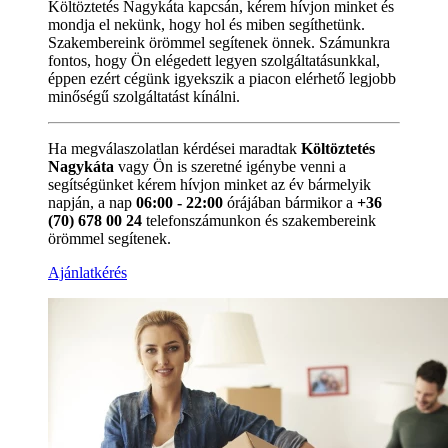
Költöztetés Nagykáta kapcsán, kérem hívjon minket és
mondja el nekünk, hogy hol és miben segíthetünk.
Szakembereink örömmel segítenek önnek. Számunkra
fontos, hogy Ön elégedett legyen szolgáltatásunkkal,
éppen ezért cégünk igyekszik a piacon elérhető legjobb
minőségű szolgáltatást kínálni.
Ha megválaszolatlan kérdései maradtak
Költöztetés
Nagykáta
vagy Ön is szeretné igénybe venni a
segítségünket kérem hívjon minket az év bármelyik
napján, a nap
06:00 - 22:00
órájában bármikor a
+36
(70) 678 00 24
telefonszámunkon és szakembereink
örömmel segítenek.
Ajánlatkérés