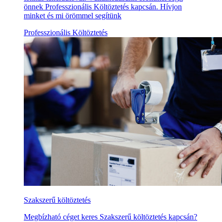
önnek Professzionális Költöztetés kapcsán. Hívjon
minket és mi örömmel segítünk
Professzionális Költöztetés
Szakszerű költöztetés
Megbízható céget keres Szakszerű költöztetés kapcsán?