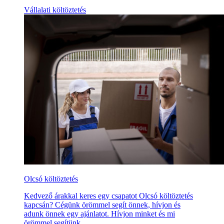
Vállalati költöztetés
Olcsó költöztetés
Kedvező árakkal keres egy csapatot Olcsó költöztetés
kapcsán? Cégünk örömmel segít önnek, hívjon és
adunk önnek egy ajánlatot. Hívjon minket és mi
örömmel segítünk