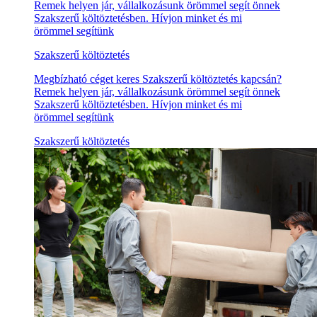
Remek helyen jár, vállalkozásunk örömmel segít önnek
Szakszerű költöztetésben. Hívjon minket és mi
örömmel segítünk
Szakszerű költöztetés
Megbízható céget keres Szakszerű költöztetés kapcsán?
Remek helyen jár, vállalkozásunk örömmel segít önnek
Szakszerű költöztetésben. Hívjon minket és mi
örömmel segítünk
Szakszerű költöztetés