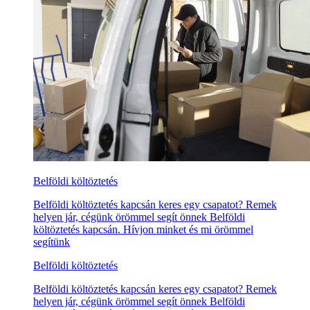
Belföldi költöztetés
Belföldi költöztetés kapcsán keres egy csapatot? Remek
helyen jár, cégünk örömmel segít önnek Belföldi
költöztetés kapcsán. Hívjon minket és mi örömmel
segítünk
Belföldi költöztetés
Belföldi költöztetés kapcsán keres egy csapatot? Remek
helyen jár, cégünk örömmel segít önnek Belföldi