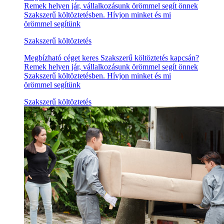
Remek helyen jár, vállalkozásunk örömmel segít önnek
Szakszerű költöztetésben. Hívjon minket és mi
örömmel segítünk
Szakszerű költöztetés
Megbízható céget keres Szakszerű költöztetés kapcsán?
Remek helyen jár, vállalkozásunk örömmel segít önnek
Szakszerű költöztetésben. Hívjon minket és mi
örömmel segítünk
Szakszerű költöztetés