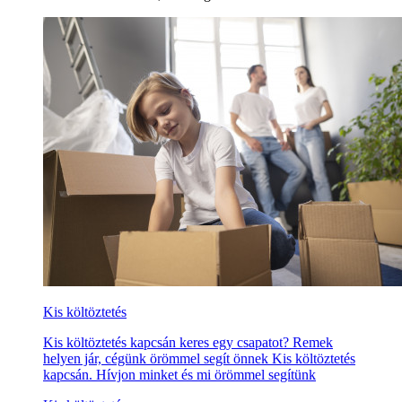
Kis költöztetés
Kis költöztetés kapcsán keres egy csapatot? Remek
helyen jár, cégünk örömmel segít önnek Kis költöztetés
kapcsán. Hívjon minket és mi örömmel segítünk