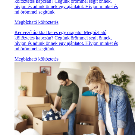
költöztetés kapcsán? Cégünk örömmel segít önnek,
hívjon és adunk önnek egy ajánlatot. Hívjon minket és
mi örömmel segítünk
Megbízható költöztetés
Kedvező árakkal keres egy csapatot Megbízható
költöztetés kapcsán? Cégünk örömmel segít önnek,
hívjon és adunk önnek egy ajánlatot. Hívjon minket és
mi örömmel segítünk
Megbízható költöztetés