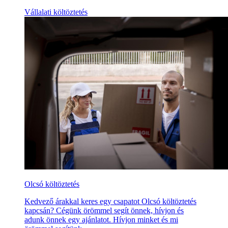
Vállalati költöztetés
Olcsó költöztetés
Kedvező árakkal keres egy csapatot Olcsó költöztetés
kapcsán? Cégünk örömmel segít önnek, hívjon és
adunk önnek egy ajánlatot. Hívjon minket és mi