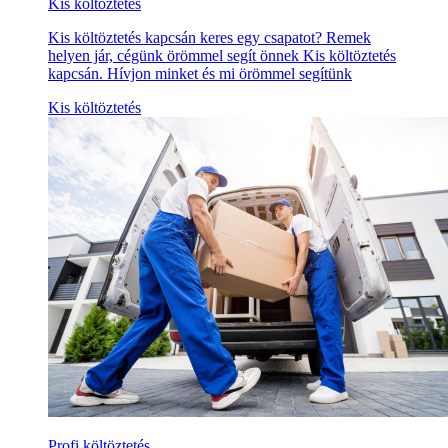
Kis költöztetés
Kis költöztetés kapcsán keres egy csapatot? Remek
helyen jár, cégünk örömmel segít önnek Kis költöztetés
kapcsán. Hívjon minket és mi örömmel segítünk
Kis költöztetés
Profi költöztetés