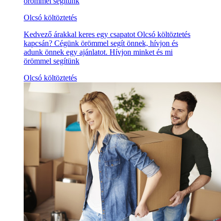
örömmel segítünk
Olcsó költöztetés
Kedvező árakkal keres egy csapatot Olcsó költöztetés
kapcsán? Cégünk örömmel segít önnek, hívjon és
adunk önnek egy ajánlatot. Hívjon minket és mi
örömmel segítünk
Olcsó költöztetés