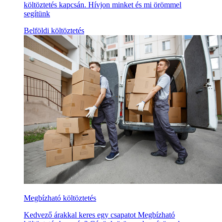
költöztetés kapcsán. Hívjon minket és mi örömmel
segítünk
Belföldi költöztetés
Megbízható költöztetés
Kedvező árakkal keres egy csapatot Megbízható