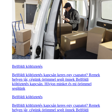
Belföldi költöztetés
Belföldi költöztetés kapcsán keres egy csapatot? Remek
helyen jár, cégünk örömmel segít önnek Belföldi
költöztetés kapcsán. Hívjon minket és mi örömmel
segítünk
Belföldi költöztetés
Belföldi költöztetés kapcsán keres egy csapatot? Remek
helyen jár, cégünk örömmel segít önnek Belföldi