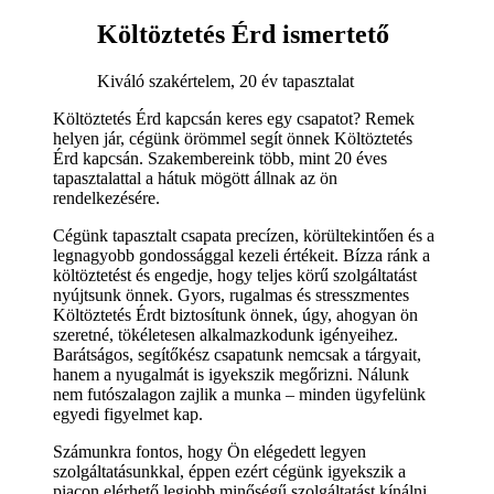
Költöztetés Érd ismertető
Kiváló szakértelem, 20 év tapasztalat
Költöztetés Érd kapcsán keres egy csapatot? Remek
helyen jár, cégünk örömmel segít önnek Költöztetés
Érd kapcsán. Szakembereink több, mint 20 éves
tapasztalattal a hátuk mögött állnak az ön
rendelkezésére.
Cégünk tapasztalt csapata precízen, körültekintően és a
legnagyobb gondossággal kezeli értékeit. Bízza ránk a
költöztetést és engedje, hogy teljes körű szolgáltatást
nyújtsunk önnek. Gyors, rugalmas és stresszmentes
Költöztetés Érdt biztosítunk önnek, úgy, ahogyan ön
szeretné, tökéletesen alkalmazkodunk igényeihez.
Barátságos, segítőkész csapatunk nemcsak a tárgyait,
hanem a nyugalmát is igyekszik megőrizni. Nálunk
nem futószalagon zajlik a munka – minden ügyfelünk
egyedi figyelmet kap.
Számunkra fontos, hogy Ön elégedett legyen
szolgáltatásunkkal, éppen ezért cégünk igyekszik a
piacon elérhető legjobb minőségű szolgáltatást kínálni.