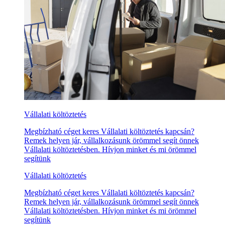
Vállalati költöztetés
Megbízható céget keres Vállalati költöztetés kapcsán?
Remek helyen jár, vállalkozásunk örömmel segít önnek
Vállalati költöztetésben. Hívjon minket és mi örömmel
segítünk
Vállalati költöztetés
Megbízható céget keres Vállalati költöztetés kapcsán?
Remek helyen jár, vállalkozásunk örömmel segít önnek
Vállalati költöztetésben. Hívjon minket és mi örömmel
segítünk