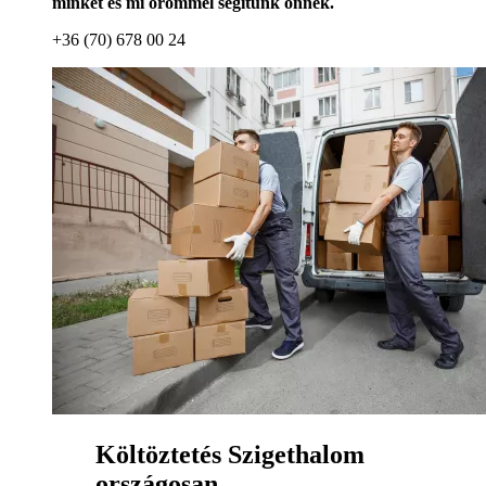
minket és mi örömmel segítünk önnek.
+36 (70) 678 00 24
Költöztetés Szigethalom
országosan