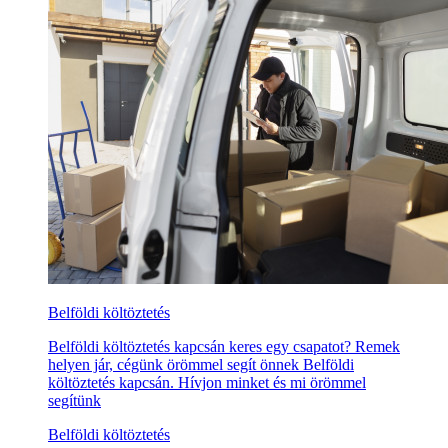
Belföldi költöztetés
Belföldi költöztetés kapcsán keres egy csapatot? Remek
helyen jár, cégünk örömmel segít önnek Belföldi
költöztetés kapcsán. Hívjon minket és mi örömmel
segítünk
Belföldi költöztetés