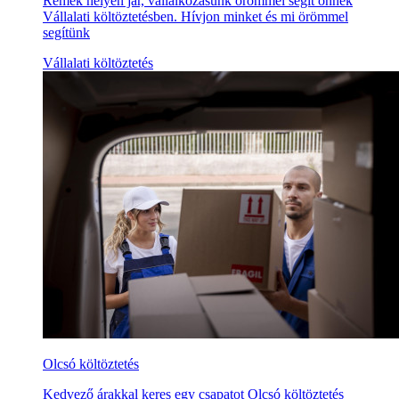
Remek helyen jár, vállalkozásunk örömmel segít önnek
Vállalati költöztetésben. Hívjon minket és mi örömmel
segítünk
Vállalati költöztetés
Olcsó költöztetés
Kedvező árakkal keres egy csapatot Olcsó költöztetés