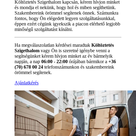
Költöztetés Szigethalom kapcsán, kérem hívjon minket
és mondja el nekünk, hogy hol és miben segíthetünk.
Szakembereink örömmel segítenek önnek. Számunkra
fontos, hogy Ön elégedett legyen szolgáltatásunkkal,
éppen ezért cégünk igyekszik a piacon elérhető legjobb
minőségű szolgáltatást kínálni.
Ha megválaszolatlan kérdései maradtak
Költöztetés
Szigethalom
vagy Ön is szeretné igénybe venni a
segítségünket kérem hívjon minket az év bármelyik
napján, a nap
06:00 - 22:00
órájában bármikor a
+36
(70) 678 00 24
telefonszámunkon és szakembereink
örömmel segítenek.
Ajánlatkérés