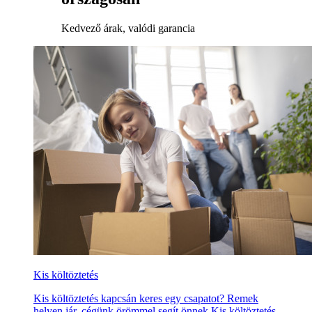
Kedvező árak, valódi garancia
Kis költöztetés
Kis költöztetés kapcsán keres egy csapatot? Remek
helyen jár, cégünk örömmel segít önnek Kis költöztetés