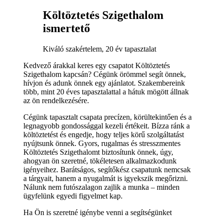
Költöztetés Szigethalom
ismertető
Kiváló szakértelem, 20 év tapasztalat
Kedvező árakkal keres egy csapatot Költöztetés
Szigethalom kapcsán? Cégünk örömmel segít önnek,
hívjon és adunk önnek egy ajánlatot. Szakembereink
több, mint 20 éves tapasztalattal a hátuk mögött állnak
az ön rendelkezésére.
Cégünk tapasztalt csapata precízen, körültekintően és a
legnagyobb gondossággal kezeli értékeit. Bízza ránk a
költöztetést és engedje, hogy teljes körű szolgáltatást
nyújtsunk önnek. Gyors, rugalmas és stresszmentes
Költöztetés Szigethalomt biztosítunk önnek, úgy,
ahogyan ön szeretné, tökéletesen alkalmazkodunk
igényeihez. Barátságos, segítőkész csapatunk nemcsak
a tárgyait, hanem a nyugalmát is igyekszik megőrizni.
Nálunk nem futószalagon zajlik a munka – minden
ügyfelünk egyedi figyelmet kap.
Ha Ön is szeretné igénybe venni a segítségünket