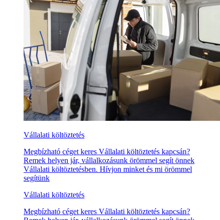
Vállalati költöztetés
Megbízható céget keres Vállalati költöztetés kapcsán?
Remek helyen jár, vállalkozásunk örömmel segít önnek
Vállalati költöztetésben. Hívjon minket és mi örömmel
segítünk
Vállalati költöztetés
Megbízható céget keres Vállalati költöztetés kapcsán?