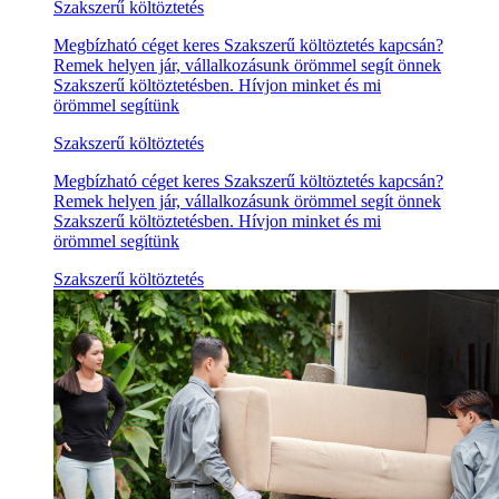
Szakszerű költöztetés
Megbízható céget keres Szakszerű költöztetés kapcsán?
Remek helyen jár, vállalkozásunk örömmel segít önnek
Szakszerű költöztetésben. Hívjon minket és mi
örömmel segítünk
Szakszerű költöztetés
Megbízható céget keres Szakszerű költöztetés kapcsán?
Remek helyen jár, vállalkozásunk örömmel segít önnek
Szakszerű költöztetésben. Hívjon minket és mi
örömmel segítünk
Szakszerű költöztetés