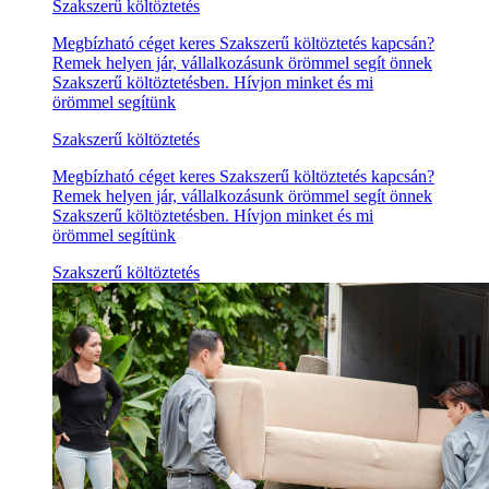
Szakszerű költöztetés
Megbízható céget keres Szakszerű költöztetés kapcsán?
Remek helyen jár, vállalkozásunk örömmel segít önnek
Szakszerű költöztetésben. Hívjon minket és mi
örömmel segítünk
Szakszerű költöztetés
Megbízható céget keres Szakszerű költöztetés kapcsán?
Remek helyen jár, vállalkozásunk örömmel segít önnek
Szakszerű költöztetésben. Hívjon minket és mi
örömmel segítünk
Szakszerű költöztetés