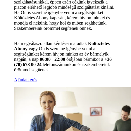
szolgáltatásunkkal, éppen ezért cégünk igyekszik a
piacon elérhető legjobb minőségű szolgáltatást kínálni.
Ha Ön is szeretné igénybe venni a segítségünket
Költöztetés Abony kapcsán, kérem hívjon minket és
mondja el nekünk, hogy hol és miben segíthetünk.
Szakembereink örömmel segítenek önnek.
Ha megválaszolatlan kérdései maradtak
Költöztetés
Abony
vagy Ön is szeretné igénybe venni a
segítségünket kérem hívjon minket az év bármelyik
napján, a nap
06:00 - 22:00
órájában bármikor a
+36
(70) 678 00 24
telefonszámunkon és szakembereink
örömmel segítenek.
Ajánlatkérés