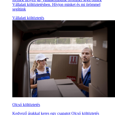
Vállalati költöztetésben. Hívjon minket és mi örömmel
segítünk
Vállalati költöztetés
Olcsó költöztetés
Kedvező árakkal keres egy csapatot Olcsó költöztetés