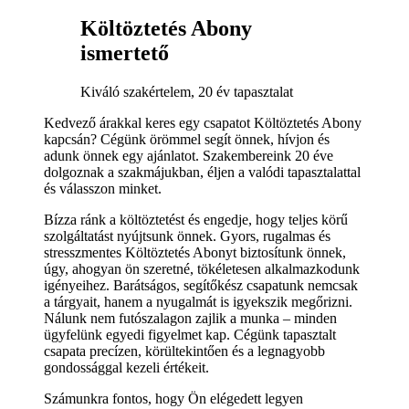
Költöztetés Abony
ismertető
Kiváló szakértelem, 20 év tapasztalat
Kedvező árakkal keres egy csapatot Költöztetés Abony
kapcsán? Cégünk örömmel segít önnek, hívjon és
adunk önnek egy ajánlatot. Szakembereink 20 éve
dolgoznak a szakmájukban, éljen a valódi tapasztalattal
és válasszon minket.
Bízza ránk a költöztetést és engedje, hogy teljes körű
szolgáltatást nyújtsunk önnek. Gyors, rugalmas és
stresszmentes Költöztetés Abonyt biztosítunk önnek,
úgy, ahogyan ön szeretné, tökéletesen alkalmazkodunk
igényeihez. Barátságos, segítőkész csapatunk nemcsak
a tárgyait, hanem a nyugalmát is igyekszik megőrizni.
Nálunk nem futószalagon zajlik a munka – minden
ügyfelünk egyedi figyelmet kap. Cégünk tapasztalt
csapata precízen, körültekintően és a legnagyobb
gondossággal kezeli értékeit.
Számunkra fontos, hogy Ön elégedett legyen