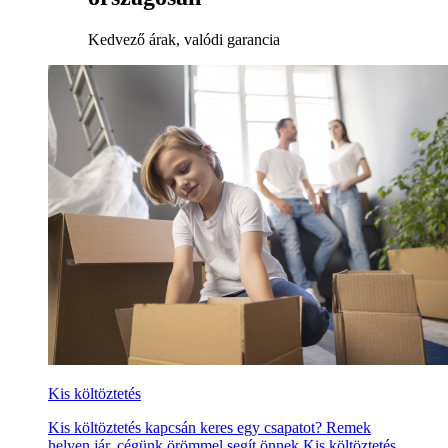
Kedvező árak, valódi garancia
Kis költöztetés
Kis költöztetés kapcsán keres egy csapatot? Remek
helyen jár, cégünk örömmel segít önnek Kis költöztetés