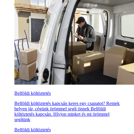
Belföldi költöztetés
Belföldi költöztetés kapcsán keres egy csapatot? Remek
helyen jár, cégünk örömmel segít önnek Belföldi
költöztetés kapcsán. Hívjon minket és mi örömmel
segítünk
Belföldi költöztetés