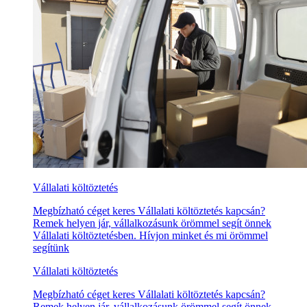
Vállalati költöztetés
Megbízható céget keres Vállalati költöztetés kapcsán?
Remek helyen jár, vállalkozásunk örömmel segít önnek
Vállalati költöztetésben. Hívjon minket és mi örömmel
segítünk
Vállalati költöztetés
Megbízható céget keres Vállalati költöztetés kapcsán?
Remek helyen jár, vállalkozásunk örömmel segít önnek