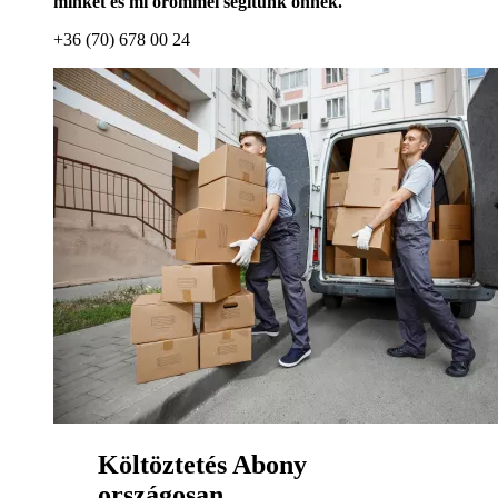
minket és mi örömmel segítünk önnek.
+36 (70) 678 00 24
Költöztetés Abony
országosan