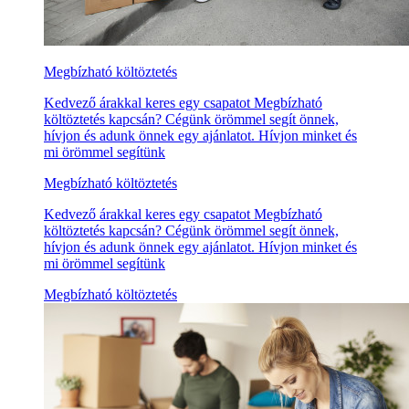
Megbízható költöztetés
Kedvező árakkal keres egy csapatot Megbízható
költöztetés kapcsán? Cégünk örömmel segít önnek,
hívjon és adunk önnek egy ajánlatot. Hívjon minket és
mi örömmel segítünk
Megbízható költöztetés
Kedvező árakkal keres egy csapatot Megbízható
költöztetés kapcsán? Cégünk örömmel segít önnek,
hívjon és adunk önnek egy ajánlatot. Hívjon minket és
mi örömmel segítünk
Megbízható költöztetés