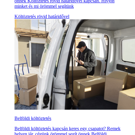
önnek Költöztetés rövid határidővel kapcsán. Hívjon
minket és mi örömmel segítünk
Költöztetés rövid határidővel
Belföldi költöztetés
Belföldi költöztetés kapcsán keres egy csapatot? Remek
helyen jár, cégünk örömmel segít önnek Belföldi