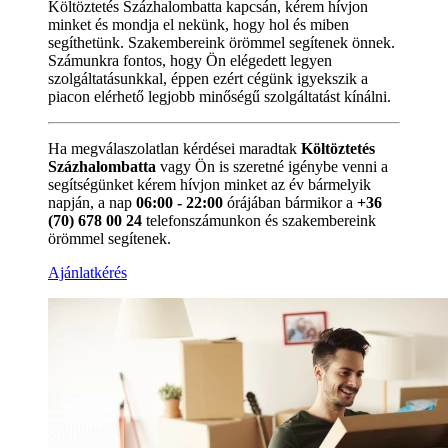
Költöztetés Százhalombatta kapcsán, kérem hívjon
minket és mondja el nekünk, hogy hol és miben
segíthetünk. Szakembereink örömmel segítenek önnek.
Számunkra fontos, hogy Ön elégedett legyen
szolgáltatásunkkal, éppen ezért cégünk igyekszik a
piacon elérhető legjobb minőségű szolgáltatást kínálni.
Ha megválaszolatlan kérdései maradtak
Költöztetés
Százhalombatta
vagy Ön is szeretné igénybe venni a
segítségünket kérem hívjon minket az év bármelyik
napján, a nap
06:00 - 22:00
órájában bármikor a
+36
(70) 678 00 24
telefonszámunkon és szakembereink
örömmel segítenek.
Ajánlatkérés