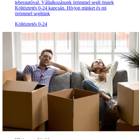
teherautóval. Vállalkozásunk örömmel segít önnek
Költöztetés 0-24 kapcsán. Hívjon minket és mi
örömmel segítünk
Költöztetés 0-24