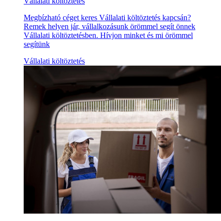
Vállalati költöztetés
Megbízható céget keres Vállalati költöztetés kapcsán?
Remek helyen jár, vállalkozásunk örömmel segít önnek
Vállalati költöztetésben. Hívjon minket és mi örömmel
segítünk
Vállalati költöztetés