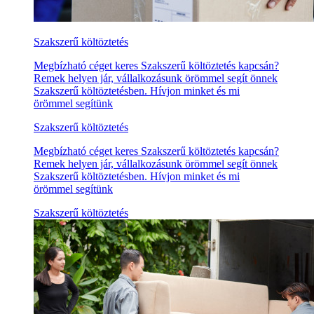
Szakszerű költöztetés
Megbízható céget keres Szakszerű költöztetés kapcsán?
Remek helyen jár, vállalkozásunk örömmel segít önnek
Szakszerű költöztetésben. Hívjon minket és mi
örömmel segítünk
Szakszerű költöztetés
Megbízható céget keres Szakszerű költöztetés kapcsán?
Remek helyen jár, vállalkozásunk örömmel segít önnek
Szakszerű költöztetésben. Hívjon minket és mi
örömmel segítünk
Szakszerű költöztetés