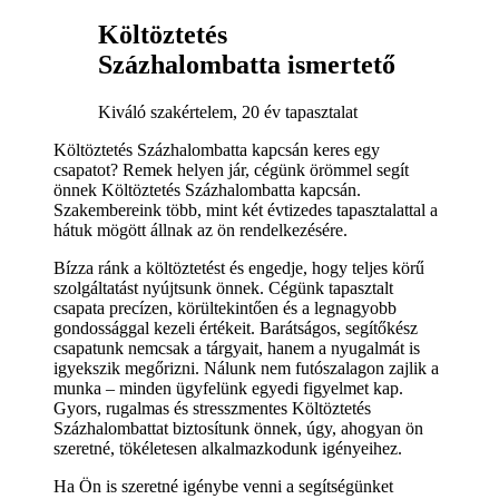
Költöztetés
Százhalombatta ismertető
Kiváló szakértelem, 20 év tapasztalat
Költöztetés Százhalombatta kapcsán keres egy
csapatot? Remek helyen jár, cégünk örömmel segít
önnek Költöztetés Százhalombatta kapcsán.
Szakembereink több, mint két évtizedes tapasztalattal a
hátuk mögött állnak az ön rendelkezésére.
Bízza ránk a költöztetést és engedje, hogy teljes körű
szolgáltatást nyújtsunk önnek. Cégünk tapasztalt
csapata precízen, körültekintően és a legnagyobb
gondossággal kezeli értékeit. Barátságos, segítőkész
csapatunk nemcsak a tárgyait, hanem a nyugalmát is
igyekszik megőrizni. Nálunk nem futószalagon zajlik a
munka – minden ügyfelünk egyedi figyelmet kap.
Gyors, rugalmas és stresszmentes Költöztetés
Százhalombattat biztosítunk önnek, úgy, ahogyan ön
szeretné, tökéletesen alkalmazkodunk igényeihez.
Ha Ön is szeretné igénybe venni a segítségünket