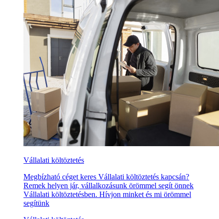
Vállalati költöztetés
Megbízható céget keres Vállalati költöztetés kapcsán?
Remek helyen jár, vállalkozásunk örömmel segít önnek
Vállalati költöztetésben. Hívjon minket és mi örömmel
segítünk