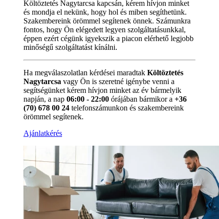
Költöztetés Nagytarcsa kapcsán, kérem hívjon minket
és mondja el nekünk, hogy hol és miben segíthetünk.
Szakembereink örömmel segítenek önnek. Számunkra
fontos, hogy Ön elégedett legyen szolgáltatásunkkal,
éppen ezért cégünk igyekszik a piacon elérhető legjobb
minőségű szolgáltatást kínálni.
Ha megválaszolatlan kérdései maradtak
Költöztetés
Nagytarcsa
vagy Ön is szeretné igénybe venni a
segítségünket kérem hívjon minket az év bármelyik
napján, a nap
06:00 - 22:00
órájában bármikor a
+36
(70) 678 00 24
telefonszámunkon és szakembereink
örömmel segítenek.
Ajánlatkérés