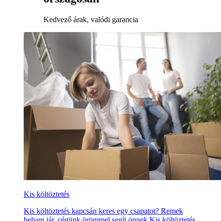
Kedvező árak, valódi garancia
Kis költöztetés
Kis költöztetés kapcsán keres egy csapatot? Remek
helyen jár, cégünk örömmel segít önnek Kis költöztetés