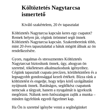
Költöztetés Nagytarcsa
ismertető
Kiváló szakértelem, 20 év tapasztalat
Költöztetés Nagytarcsa kapcsán keres egy csapatot?
Remek helyen jár, cégünk örömmel segít önnek
Költöztetés Nagytarcsa kapcsán. Szakembereink több,
mint 20 éves tapasztalattal a hátuk mögött állnak az ön
rendelkezésére.
Gyors, rugalmas és stresszmentes Költöztetés
Nagytarcsat biztosítunk önnek, úgy, ahogyan ön
szeretné, tökéletesen alkalmazkodunk igényeihez.
Cégünk tapasztalt csapata precízen, körültekintően és a
legnagyobb gondossággal kezeli értékeit. Bízza ránk a
költöztetést és engedje, hogy teljes körű szolgáltatást
nyújtsunk önnek. Barátságos, segítőkész csapatunk
nemcsak a tárgyait, hanem a nyugalmát is igyekszik
megőrizni. Nálunk nem futószalagon zajlik a munka –
minden ügyfelünk egyedi figyelmet kap.
Ha Ön is szeretné igénybe venni a segítségünket