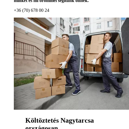
minket és mi örömmel segítünk önnek.
+36 (70) 678 00 24
Költöztetés Nagytarcsa
országosan