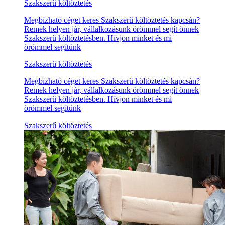
Szakszerű költöztetés
Megbízható céget keres Szakszerű költöztetés kapcsán?
Remek helyen jár, vállalkozásunk örömmel segít önnek
Szakszerű költöztetésben. Hívjon minket és mi
örömmel segítünk
Szakszerű költöztetés
Megbízható céget keres Szakszerű költöztetés kapcsán?
Remek helyen jár, vállalkozásunk örömmel segít önnek
Szakszerű költöztetésben. Hívjon minket és mi
örömmel segítünk
Szakszerű költöztetés