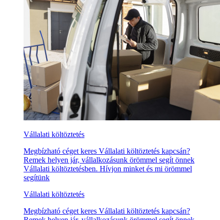
Vállalati költöztetés
Megbízható céget keres Vállalati költöztetés kapcsán?
Remek helyen jár, vállalkozásunk örömmel segít önnek
Vállalati költöztetésben. Hívjon minket és mi örömmel
segítünk
Vállalati költöztetés
Megbízható céget keres Vállalati költöztetés kapcsán?
Remek helyen jár, vállalkozásunk örömmel segít önnek