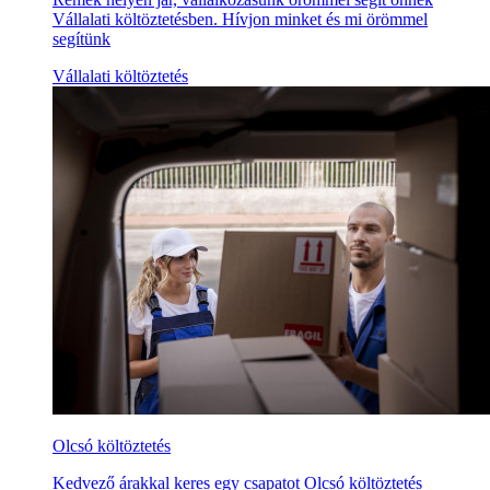
Vállalati költöztetésben. Hívjon minket és mi örömmel
segítünk
Vállalati költöztetés
Olcsó költöztetés
Kedvező árakkal keres egy csapatot Olcsó költöztetés