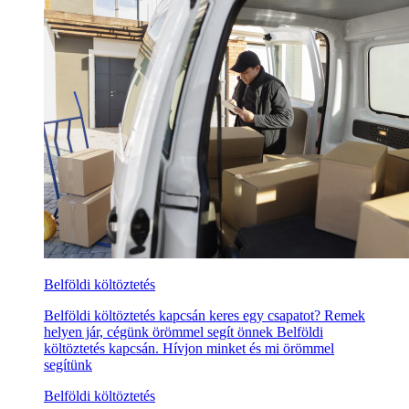
Belföldi költöztetés
Belföldi költöztetés kapcsán keres egy csapatot? Remek
helyen jár, cégünk örömmel segít önnek Belföldi
költöztetés kapcsán. Hívjon minket és mi örömmel
segítünk
Belföldi költöztetés