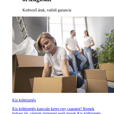
Kedvező árak, valódi garancia
Kis költöztetés
Kis költöztetés kapcsán keres egy csapatot? Remek
helyen jár, cégünk örömmel segít önnek Kis költöztetés