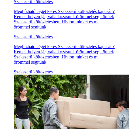
Szakszerű költöztetés
Megbízható céget keres Szakszerű költöztetés kapcsán?
Remek helyen jár, vállalkozásunk örömmel segít önnek
Szakszerű költöztetésben. Hívjon minket és mi
örömmel segítünk
Szakszerű költöztetés
Megbízható céget keres Szakszerű költöztetés kapcsán?
Remek helyen jár, vállalkozásunk örömmel segít önnek
Szakszerű költöztetésben. Hívjon minket és mi
örömmel segítünk
Szakszerű költöztetés