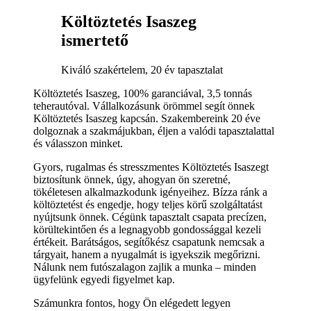
Költöztetés Isaszeg
ismertető
Kiváló szakértelem, 20 év tapasztalat
Költöztetés Isaszeg, 100% garanciával, 3,5 tonnás
teherautóval. Vállalkozásunk örömmel segít önnek
Költöztetés Isaszeg kapcsán. Szakembereink 20 éve
dolgoznak a szakmájukban, éljen a valódi tapasztalattal
és válasszon minket.
Gyors, rugalmas és stresszmentes Költöztetés Isaszegt
biztosítunk önnek, úgy, ahogyan ön szeretné,
tökéletesen alkalmazkodunk igényeihez. Bízza ránk a
költöztetést és engedje, hogy teljes körű szolgáltatást
nyújtsunk önnek. Cégünk tapasztalt csapata precízen,
körültekintően és a legnagyobb gondossággal kezeli
értékeit. Barátságos, segítőkész csapatunk nemcsak a
tárgyait, hanem a nyugalmát is igyekszik megőrizni.
Nálunk nem futószalagon zajlik a munka – minden
ügyfelünk egyedi figyelmet kap.
Számunkra fontos, hogy Ön elégedett legyen