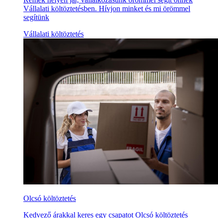
Vállalati költöztetésben. Hívjon minket és mi örömmel
segítünk
Vállalati költöztetés
Olcsó költöztetés
Kedvező árakkal keres egy csapatot Olcsó költöztetés