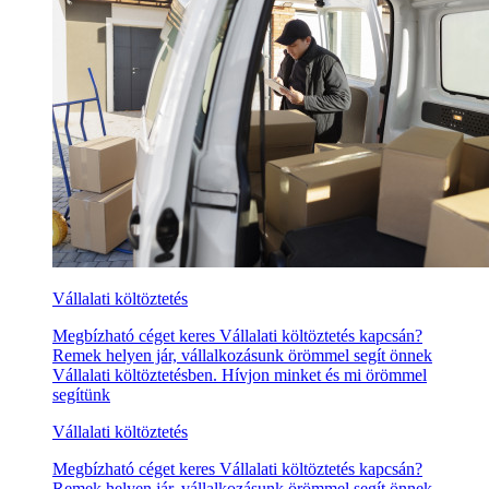
Vállalati költöztetés
Megbízható céget keres Vállalati költöztetés kapcsán?
Remek helyen jár, vállalkozásunk örömmel segít önnek
Vállalati költöztetésben. Hívjon minket és mi örömmel
segítünk
Vállalati költöztetés
Megbízható céget keres Vállalati költöztetés kapcsán?
Remek helyen jár, vállalkozásunk örömmel segít önnek