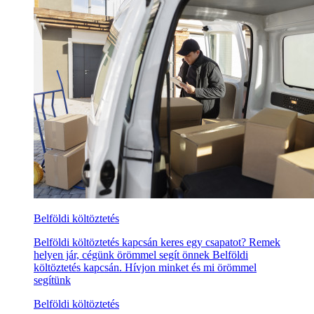
Belföldi költöztetés
Belföldi költöztetés kapcsán keres egy csapatot? Remek
helyen jár, cégünk örömmel segít önnek Belföldi
költöztetés kapcsán. Hívjon minket és mi örömmel
segítünk
Belföldi költöztetés