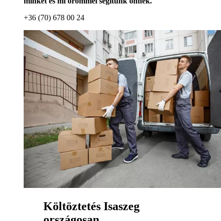
minket és mi örömmel segítünk önnek.
+36 (70) 678 00 24
Költöztetés Isaszeg
országosan