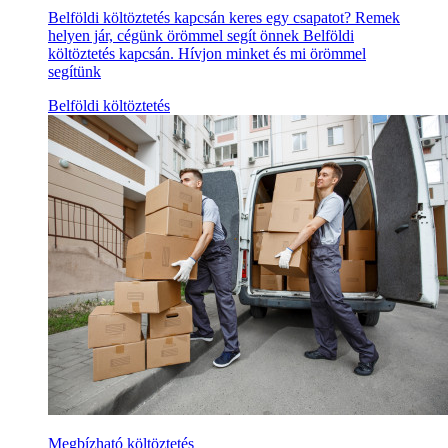
Belföldi költöztetés kapcsán keres egy csapatot? Remek
helyen jár, cégünk örömmel segít önnek Belföldi
költöztetés kapcsán. Hívjon minket és mi örömmel
segítünk
Belföldi költöztetés
Megbízható költöztetés