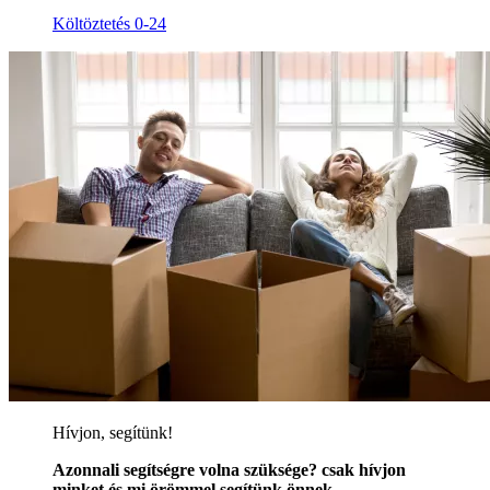
Költöztetés 0-24
Hívjon, segítünk!
Azonnali segítségre volna szüksége? csak hívjon
minket és mi örömmel segítünk önnek.