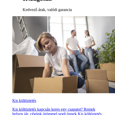
Kedvező árak, valódi garancia
Kis költöztetés
Kis költöztetés kapcsán keres egy csapatot? Remek
helyen jár, cégünk örömmel segít önnek Kis költöztetés