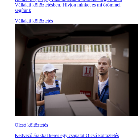
Vállalati költöztetésben. Hívjon minket és mi örömmel
segítünk
Vállalati költöztetés
Olcsó költöztetés
Kedvező árakkal keres egy csapatot Olcsó költöztetés