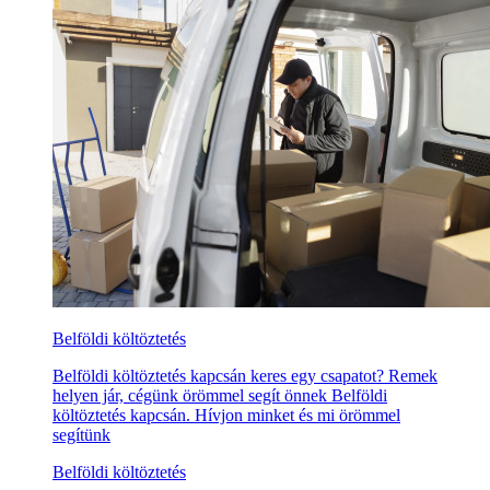
Belföldi költöztetés
Belföldi költöztetés kapcsán keres egy csapatot? Remek
helyen jár, cégünk örömmel segít önnek Belföldi
költöztetés kapcsán. Hívjon minket és mi örömmel
segítünk
Belföldi költöztetés