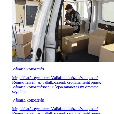
Vállalati költöztetés
Megbízható céget keres Vállalati költöztetés kapcsán?
Remek helyen jár, vállalkozásunk örömmel segít önnek
Vállalati költöztetésben. Hívjon minket és mi örömmel
segítünk
Vállalati költöztetés
Megbízható céget keres Vállalati költöztetés kapcsán?
Remek helyen jár, vállalkozásunk örömmel segít önnek