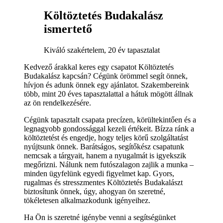
Költöztetés Budakalász
ismertető
Kiváló szakértelem, 20 év tapasztalat
Kedvező árakkal keres egy csapatot Költöztetés
Budakalász kapcsán? Cégünk örömmel segít önnek,
hívjon és adunk önnek egy ajánlatot. Szakembereink
több, mint 20 éves tapasztalattal a hátuk mögött állnak
az ön rendelkezésére.
Cégünk tapasztalt csapata precízen, körültekintően és a
legnagyobb gondossággal kezeli értékeit. Bízza ránk a
költöztetést és engedje, hogy teljes körű szolgáltatást
nyújtsunk önnek. Barátságos, segítőkész csapatunk
nemcsak a tárgyait, hanem a nyugalmát is igyekszik
megőrizni. Nálunk nem futószalagon zajlik a munka –
minden ügyfelünk egyedi figyelmet kap. Gyors,
rugalmas és stresszmentes Költöztetés Budakalászt
biztosítunk önnek, úgy, ahogyan ön szeretné,
tökéletesen alkalmazkodunk igényeihez.
Ha Ön is szeretné igénybe venni a segítségünket