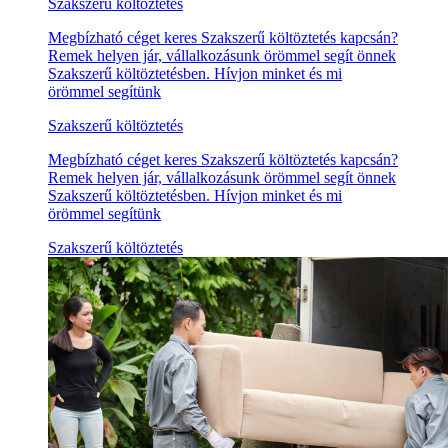
Szakszerű költöztetés
Megbízható céget keres Szakszerű költöztetés kapcsán?
Remek helyen jár, vállalkozásunk örömmel segít önnek
Szakszerű költöztetésben. Hívjon minket és mi
örömmel segítünk
Szakszerű költöztetés
Megbízható céget keres Szakszerű költöztetés kapcsán?
Remek helyen jár, vállalkozásunk örömmel segít önnek
Szakszerű költöztetésben. Hívjon minket és mi
örömmel segítünk
Szakszerű költöztetés