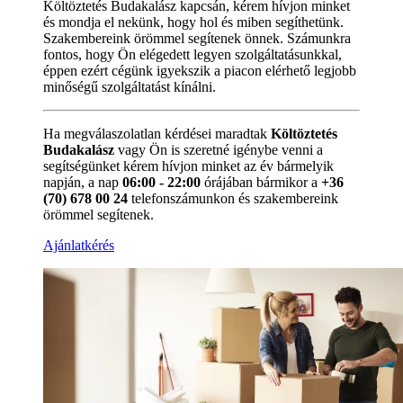
Költöztetés Budakalász kapcsán, kérem hívjon minket
és mondja el nekünk, hogy hol és miben segíthetünk.
Szakembereink örömmel segítenek önnek. Számunkra
fontos, hogy Ön elégedett legyen szolgáltatásunkkal,
éppen ezért cégünk igyekszik a piacon elérhető legjobb
minőségű szolgáltatást kínálni.
Ha megválaszolatlan kérdései maradtak
Költöztetés
Budakalász
vagy Ön is szeretné igénybe venni a
segítségünket kérem hívjon minket az év bármelyik
napján, a nap
06:00 - 22:00
órájában bármikor a
+36
(70) 678 00 24
telefonszámunkon és szakembereink
örömmel segítenek.
Ajánlatkérés