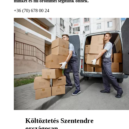
minket és mi örömmel segítünk önnek.
+36 (70) 678 00 24
Költöztetés Szentendre
országosan