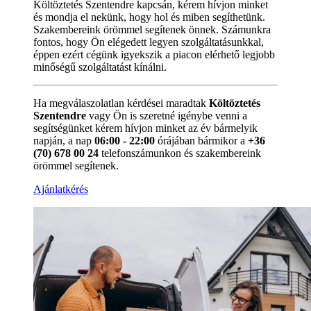
Költöztetés Szentendre kapcsán, kérem hívjon minket
és mondja el nekünk, hogy hol és miben segíthetünk.
Szakembereink örömmel segítenek önnek. Számunkra
fontos, hogy Ön elégedett legyen szolgáltatásunkkal,
éppen ezért cégünk igyekszik a piacon elérhető legjobb
minőségű szolgáltatást kínálni.
Ha megválaszolatlan kérdései maradtak
Költöztetés
Szentendre
vagy Ön is szeretné igénybe venni a
segítségünket kérem hívjon minket az év bármelyik
napján, a nap
06:00 - 22:00
órájában bármikor a
+36
(70) 678 00 24
telefonszámunkon és szakembereink
örömmel segítenek.
Ajánlatkérés