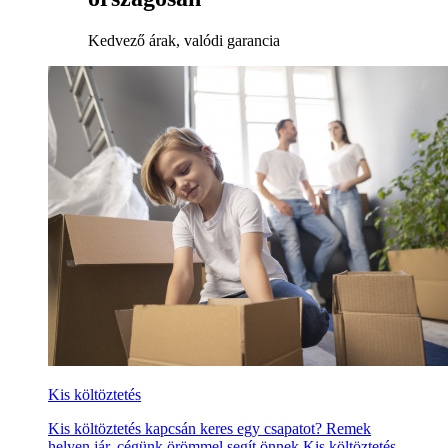
Kedvező árak, valódi garancia
Kis költöztetés
Kis költöztetés kapcsán keres egy csapatot? Remek
helyen jár, cégünk örömmel segít önnek Kis költöztetés