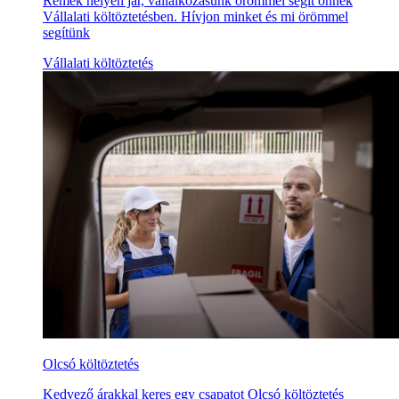
Remek helyen jár, vállalkozásunk örömmel segít önnek
Vállalati költöztetésben. Hívjon minket és mi örömmel
segítünk
Vállalati költöztetés
Olcsó költöztetés
Kedvező árakkal keres egy csapatot Olcsó költöztetés