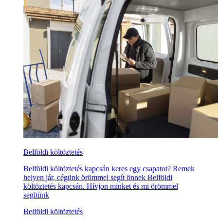
Belföldi költöztetés
Belföldi költöztetés kapcsán keres egy csapatot? Remek
helyen jár, cégünk örömmel segít önnek Belföldi
költöztetés kapcsán. Hívjon minket és mi örömmel
segítünk
Belföldi költöztetés