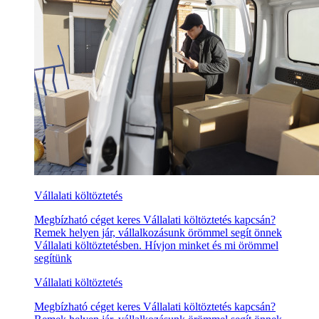
Vállalati költöztetés
Megbízható céget keres Vállalati költöztetés kapcsán?
Remek helyen jár, vállalkozásunk örömmel segít önnek
Vállalati költöztetésben. Hívjon minket és mi örömmel
segítünk
Vállalati költöztetés
Megbízható céget keres Vállalati költöztetés kapcsán?