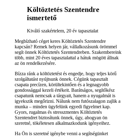
Költöztetés Szentendre
ismertető
Kiváló szakértelem, 20 év tapasztalat
Megbízható céget keres Költöztetés Szentendre
kapcsán? Remek helyen jár, vállalkozásunk örömmel
segít önnek Költöztetés Szentendreben. Szakembereink
több, mint 20 éves tapasztalattal a hátuk mögött állnak
az ön rendelkezésére.
Bízza ránk a költöztetést és engedje, hogy teljes körű
szolgáltatást nyújtsunk önnek. Cégünk tapasztalt
csapata precízen, körültekintően és a legnagyobb
gondossággal kezeli értékeit. Barátságos, segítőkész
csapatunk nemcsak a tárgyait, hanem a nyugalmát is
igyekszik megőrizni. Nálunk nem futószalagon zajlik a
munka – minden ügyfelünk egyedi figyelmet kap.
Gyors, rugalmas és stresszmentes Költöztetés
Szentendret biztosítunk önnek, úgy, ahogyan ön
szeretné, tökéletesen alkalmazkodunk igényeihez.
Ha Ön is szeretné igénybe venni a segítségünket