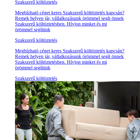
Szakszerű költöztetés
Megbízható céget keres Szakszerű költöztetés kapcsán?
Remek helyen jár, vállalkozásunk örömmel segít önnek
Szakszerű költöztetésben. Hívjon minket és mi
örömmel segítünk
Szakszerű költöztetés
Megbízható céget keres Szakszerű költöztetés kapcsán?
Remek helyen jár, vállalkozásunk örömmel segít önnek
Szakszerű költöztetésben. Hívjon minket és mi
örömmel segítünk
Szakszerű költöztetés