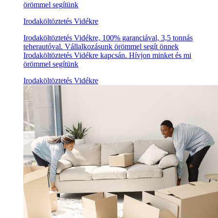
örömmel segítünk
Irodaköltöztetés Vidékre
Irodaköltöztetés Vidékre, 100% garanciával, 3,5 tonnás
teherautóval. Vállalkozásunk örömmel segít önnek
Irodaköltöztetés Vidékre kapcsán. Hívjon minket és mi
örömmel segítünk
Irodaköltöztetés Vidékre