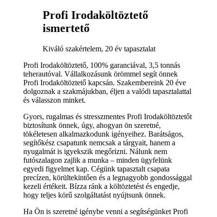
Profi Irodaköltöztető
ismertető
Kiváló szakértelem, 20 év tapasztalat
Profi Irodaköltöztető, 100% garanciával, 3,5 tonnás
teherautóval. Vállalkozásunk örömmel segít önnek
Profi Irodaköltöztető kapcsán. Szakembereink 20 éve
dolgoznak a szakmájukban, éljen a valódi tapasztalattal
és válasszon minket.
Gyors, rugalmas és stresszmentes Profi Irodaköltöztetőt
biztosítunk önnek, úgy, ahogyan ön szeretné,
tökéletesen alkalmazkodunk igényeihez. Barátságos,
segítőkész csapatunk nemcsak a tárgyait, hanem a
nyugalmát is igyekszik megőrizni. Nálunk nem
futószalagon zajlik a munka – minden ügyfelünk
egyedi figyelmet kap. Cégünk tapasztalt csapata
precízen, körültekintően és a legnagyobb gondossággal
kezeli értékeit. Bízza ránk a költöztetést és engedje,
hogy teljes körű szolgáltatást nyújtsunk önnek.
Ha Ön is szeretné igénybe venni a segítségünket Profi