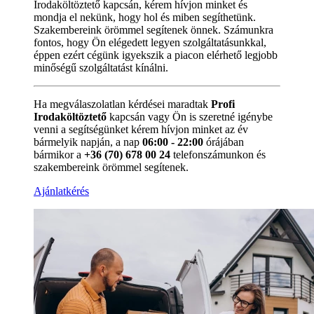
Irodaköltöztető kapcsán, kérem hívjon minket és
mondja el nekünk, hogy hol és miben segíthetünk.
Szakembereink örömmel segítenek önnek. Számunkra
fontos, hogy Ön elégedett legyen szolgáltatásunkkal,
éppen ezért cégünk igyekszik a piacon elérhető legjobb
minőségű szolgáltatást kínálni.
Ha megválaszolatlan kérdései maradtak
Profi
Irodaköltöztető
kapcsán vagy Ön is szeretné igénybe
venni a segítségünket kérem hívjon minket az év
bármelyik napján, a nap
06:00 - 22:00
órájában
bármikor a
+36 (70) 678 00 24
telefonszámunkon és
szakembereink örömmel segítenek.
Ajánlatkérés