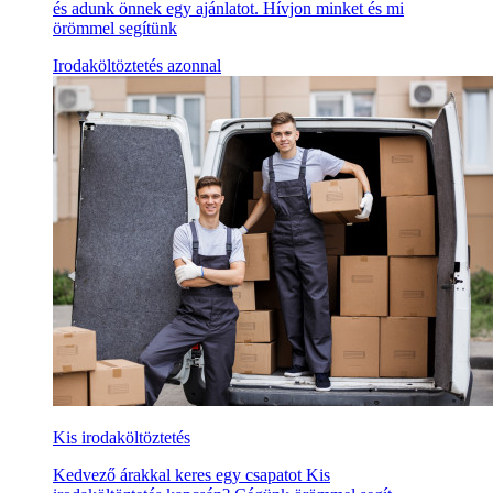
és adunk önnek egy ajánlatot. Hívjon minket és mi
örömmel segítünk
Irodaköltöztetés azonnal
Kis irodaköltöztetés
Kedvező árakkal keres egy csapatot Kis