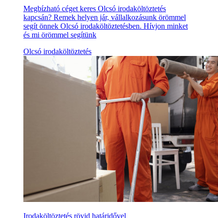
Megbízható céget keres Olcsó irodaköltöztetés
kapcsán? Remek helyen jár, vállalkozásunk örömmel
segít önnek Olcsó irodaköltöztetésben. Hívjon minket
és mi örömmel segítünk
Olcsó irodaköltöztetés
Irodaköltöztetés rövid határidővel