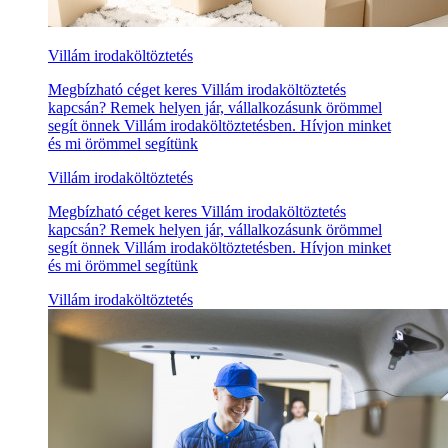
Villám irodaköltöztetés
Megbízható céget keres Villám irodaköltöztetés
kapcsán? Remek helyen jár, vállalkozásunk örömmel
segít önnek Villám irodaköltöztetésben. Hívjon minket
és mi örömmel segítünk
Villám irodaköltöztetés
Megbízható céget keres Villám irodaköltöztetés
kapcsán? Remek helyen jár, vállalkozásunk örömmel
segít önnek Villám irodaköltöztetésben. Hívjon minket
és mi örömmel segítünk
Villám irodaköltöztetés