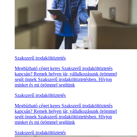
Szakszerű irodaköltöztetés
Megbízható céget keres Szakszerű irodaköltöztetés
kapcsán? Remek helyen jár, vállalkozásunk örömmel
segít önnek Szakszerű irodaköltöztetésben. Hívjon
minket és mi örömmel segítünk
Szakszerű irodaköltöztetés
Megbízható céget keres Szakszerű irodaköltöztetés
kapcsán? Remek helyen jár, vállalkozásunk örömmel
segít önnek Szakszerű irodaköltöztetésben. Hívjon
minket és mi örömmel segítünk
Szakszerű irodaköltöztetés