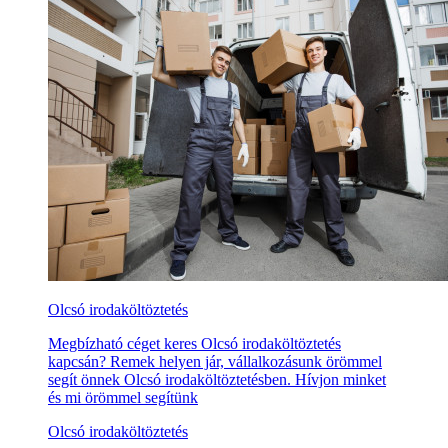
Olcsó irodaköltöztetés
Megbízható céget keres Olcsó irodaköltöztetés
kapcsán? Remek helyen jár, vállalkozásunk örömmel
segít önnek Olcsó irodaköltöztetésben. Hívjon minket
és mi örömmel segítünk
Olcsó irodaköltöztetés