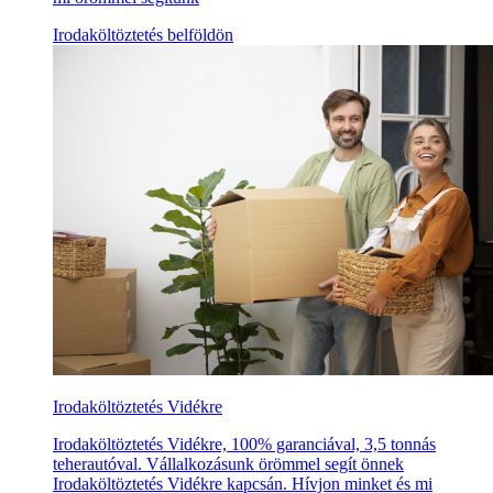
Irodaköltöztetés belföldön
Irodaköltöztetés Vidékre
Irodaköltöztetés Vidékre, 100% garanciával, 3,5 tonnás
teherautóval. Vállalkozásunk örömmel segít önnek
Irodaköltöztetés Vidékre kapcsán. Hívjon minket és mi