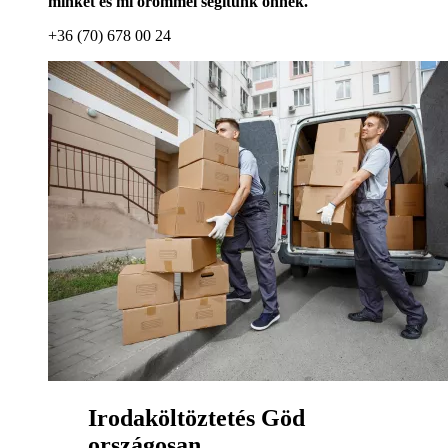
minket és mi örömmel segítünk önnek.
+36 (70) 678 00 24
Irodaköltöztetés Göd
országosan