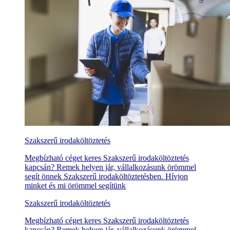
Szakszerű irodaköltöztetés
Megbízható céget keres Szakszerű irodaköltöztetés
kapcsán? Remek helyen jár, vállalkozásunk örömmel
segít önnek Szakszerű irodaköltöztetésben. Hívjon
minket és mi örömmel segítünk
Szakszerű irodaköltöztetés
Megbízható céget keres Szakszerű irodaköltöztetés
kapcsán? Remek helyen jár, vállalkozásunk örömmel