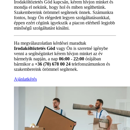
Irodaköltöztetés Göd kapcsán, kérem hívjon minket és
mondja el nekünk, hogy hol és miben segíthetünk.
Szakembereink örömmel segítenek önnek. Számunkra
fontos, hogy Ön elégedett legyen szolgáltatásunkkal,
éppen ezért cégünk igyekszik a piacon elérhető legjobb
minőségű szolgáltatást kínálni.
Ha megválaszolatlan kérdései maradtak
Irodaköltöztetés Göd
vagy Ön is szeretné igénybe
venni a segítségünket kérem hívjon minket az év
bármelyik napján, a nap
06:00 - 22:00
órájában
bármikor a
+36 (70) 678 00 24
telefonszámunkon és
szakembereink örömmel segítenek.
Ajánlatkérés