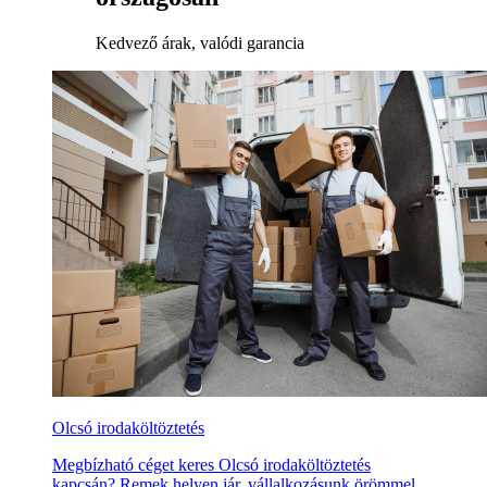
Kedvező árak, valódi garancia
Olcsó irodaköltöztetés
Megbízható céget keres Olcsó irodaköltöztetés
kapcsán? Remek helyen jár, vállalkozásunk örömmel