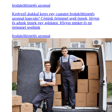
Irodaköltöztetés azonnal
Kedvező árakkal keres egy csapatot Irodaköltöztetés
azonnal kapcsán? Cégünk örömmel segít önnek, hívjon
és adunk önnek egy ajánlatot. Hívjon minket és mi
örömmel segítünk
Irodaköltöztetés azonnal