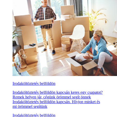
Irodaköltöztetés belföldön
Irodaköltöztetés belföldön kapcsán keres egy csapatot?
Remek helyen jár, cégünk örömmel segít önnek
Irodaköltöztetés belföldön kapcsán. Hívjon minket és
mi örömmel segítünk
Irodaköltöztetés belföldön