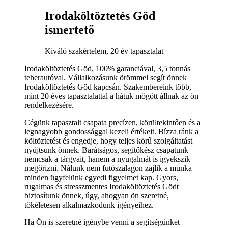
Irodaköltöztetés Göd
ismertető
Kiváló szakértelem, 20 év tapasztalat
Irodaköltöztetés Göd, 100% garanciával, 3,5 tonnás
teherautóval. Vállalkozásunk örömmel segít önnek
Irodaköltöztetés Göd kapcsán. Szakembereink több,
mint 20 éves tapasztalattal a hátuk mögött állnak az ön
rendelkezésére.
Cégünk tapasztalt csapata precízen, körültekintően és a
legnagyobb gondossággal kezeli értékeit. Bízza ránk a
költöztetést és engedje, hogy teljes körű szolgáltatást
nyújtsunk önnek. Barátságos, segítőkész csapatunk
nemcsak a tárgyait, hanem a nyugalmát is igyekszik
megőrizni. Nálunk nem futószalagon zajlik a munka –
minden ügyfelünk egyedi figyelmet kap. Gyors,
rugalmas és stresszmentes Irodaköltöztetés Gödt
biztosítunk önnek, úgy, ahogyan ön szeretné,
tökéletesen alkalmazkodunk igényeihez.
Ha Ön is szeretné igénybe venni a segítségünket