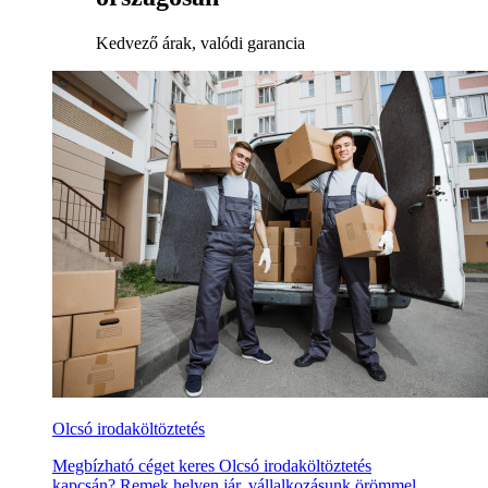
Kedvező árak, valódi garancia
Olcsó irodaköltöztetés
Megbízható céget keres Olcsó irodaköltöztetés
kapcsán? Remek helyen jár, vállalkozásunk örömmel