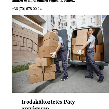
minket és mi örömmel segítünk önnek.
+36 (70) 678 00 24
Irodaköltöztetés Páty
országosan