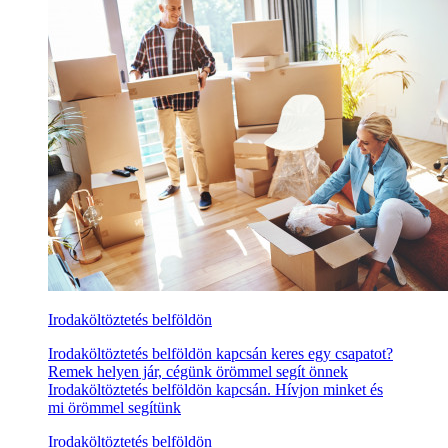
Irodaköltöztetés belföldön
Irodaköltöztetés belföldön kapcsán keres egy csapatot?
Remek helyen jár, cégünk örömmel segít önnek
Irodaköltöztetés belföldön kapcsán. Hívjon minket és
mi örömmel segítünk
Irodaköltöztetés belföldön