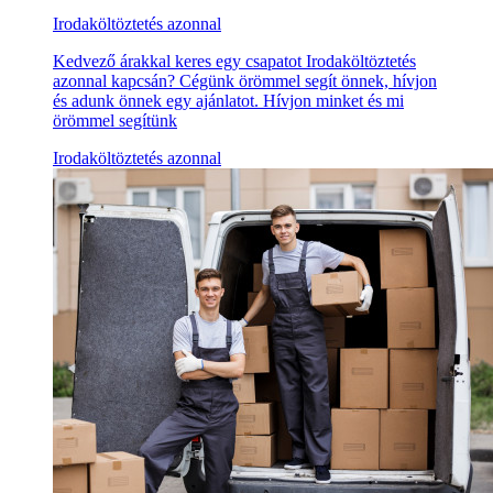
Irodaköltöztetés azonnal
Kedvező árakkal keres egy csapatot Irodaköltöztetés
azonnal kapcsán? Cégünk örömmel segít önnek, hívjon
és adunk önnek egy ajánlatot. Hívjon minket és mi
örömmel segítünk
Irodaköltöztetés azonnal