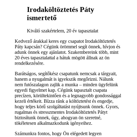
Irodaköltöztetés Páty
ismertető
Kiváló szakértelem, 20 év tapasztalat
Kedvező árakkal keres egy csapatot Irodaköltöztetés
Páty kapcsán? Cégünk örömmel segít önnek, hívjon és
adunk önnek egy ajánlatot. Szakembereink több, mint
20 éves tapasztalattal a hátuk mögött állnak az ön
rendelkezésére.
Barátságos, segítőkész csapatunk nemcsak a tárgyait,
hanem a nyugalmát is igyekszik megőrizni. Nálunk
nem futószalagon zajlik a munka – minden ügyfelünk
egyedi figyelmet kap. Cégünk tapasztalt csapata
precízen, körültekintően és a legnagyobb gondossággal
kezeli értékeit. Bízza ránk a költöztetést és engedje,
hogy teljes körű szolgáltatást nyújtsunk önnek. Gyors,
rugalmas és stresszmentes Irodaköltöztetés Pátyt
biztosítunk önnek, úgy, ahogyan ön szeretné,
tökéletesen alkalmazkodunk igényeihez.
Számunkra fontos, hogy Ön elégedett legyen