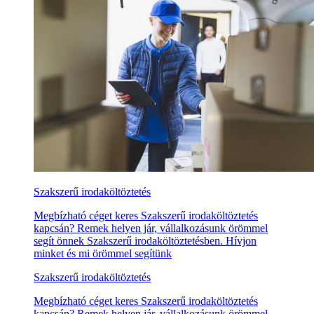
Szakszerű irodaköltöztetés
Megbízható céget keres Szakszerű irodaköltöztetés
kapcsán? Remek helyen jár, vállalkozásunk örömmel
segít önnek Szakszerű irodaköltöztetésben. Hívjon
minket és mi örömmel segítünk
Szakszerű irodaköltöztetés
Megbízható céget keres Szakszerű irodaköltöztetés
kapcsán? Remek helyen jár, vállalkozásunk örömmel