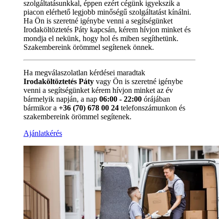
szolgáltatásunkkal, éppen ezért cégünk igyekszik a
piacon elérhető legjobb minőségű szolgáltatást kínálni.
Ha Ön is szeretné igénybe venni a segítségünket
Irodaköltöztetés Páty kapcsán, kérem hívjon minket és
mondja el nekünk, hogy hol és miben segíthetünk.
Szakembereink örömmel segítenek önnek.
Ha megválaszolatlan kérdései maradtak
Irodaköltöztetés Páty
vagy Ön is szeretné igénybe
venni a segítségünket kérem hívjon minket az év
bármelyik napján, a nap
06:00 - 22:00
órájában
bármikor a
+36 (70) 678 00 24
telefonszámunkon és
szakembereink örömmel segítenek.
Ajánlatkérés