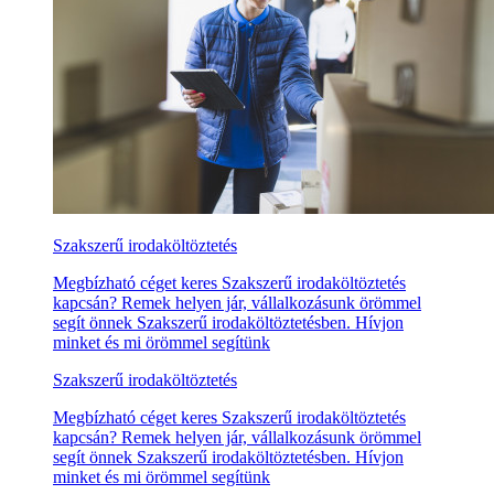
Szakszerű irodaköltöztetés
Megbízható céget keres Szakszerű irodaköltöztetés
kapcsán? Remek helyen jár, vállalkozásunk örömmel
segít önnek Szakszerű irodaköltöztetésben. Hívjon
minket és mi örömmel segítünk
Szakszerű irodaköltöztetés
Megbízható céget keres Szakszerű irodaköltöztetés
kapcsán? Remek helyen jár, vállalkozásunk örömmel
segít önnek Szakszerű irodaköltöztetésben. Hívjon
minket és mi örömmel segítünk