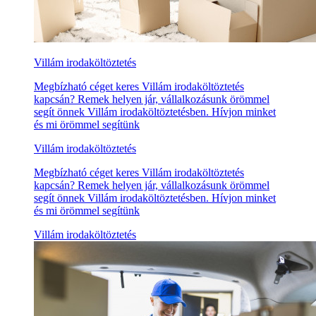
Villám irodaköltöztetés
Megbízható céget keres Villám irodaköltöztetés
kapcsán? Remek helyen jár, vállalkozásunk örömmel
segít önnek Villám irodaköltöztetésben. Hívjon minket
és mi örömmel segítünk
Villám irodaköltöztetés
Megbízható céget keres Villám irodaköltöztetés
kapcsán? Remek helyen jár, vállalkozásunk örömmel
segít önnek Villám irodaköltöztetésben. Hívjon minket
és mi örömmel segítünk
Villám irodaköltöztetés