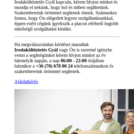
Irodaköltöztetés Gyál kapcsán, kérem hívjon minket és
mondja el nekünk, hogy hol és miben segíthetünk.
Szakembereink örömmel segítenek önnek. Számunkra
fontos, hogy Ön elégedett legyen szolgáltatásunkkal,
éppen ezért cégünk igyekszik a piacon elérhető legjobb
minőségű szolgáltatást kínálni.
Ha megválaszolatlan kérdései maradtak
Irodaköltöztetés Gyál
vagy Ön is szeretné igénybe
venni a segítségünket kérem hívjon minket az év
bármelyik napján, a nap
06:00 - 22:00
órájában
bármikor a
+36 (70) 678 00 24
telefonszámunkon és
szakembereink örömmel segítenek.
Ajánlatkérés