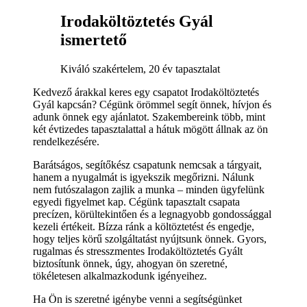
Irodaköltöztetés Gyál
ismertető
Kiváló szakértelem, 20 év tapasztalat
Kedvező árakkal keres egy csapatot Irodaköltöztetés
Gyál kapcsán? Cégünk örömmel segít önnek, hívjon és
adunk önnek egy ajánlatot. Szakembereink több, mint
két évtizedes tapasztalattal a hátuk mögött állnak az ön
rendelkezésére.
Barátságos, segítőkész csapatunk nemcsak a tárgyait,
hanem a nyugalmát is igyekszik megőrizni. Nálunk
nem futószalagon zajlik a munka – minden ügyfelünk
egyedi figyelmet kap. Cégünk tapasztalt csapata
precízen, körültekintően és a legnagyobb gondossággal
kezeli értékeit. Bízza ránk a költöztetést és engedje,
hogy teljes körű szolgáltatást nyújtsunk önnek. Gyors,
rugalmas és stresszmentes Irodaköltöztetés Gyált
biztosítunk önnek, úgy, ahogyan ön szeretné,
tökéletesen alkalmazkodunk igényeihez.
Ha Ön is szeretné igénybe venni a segítségünket