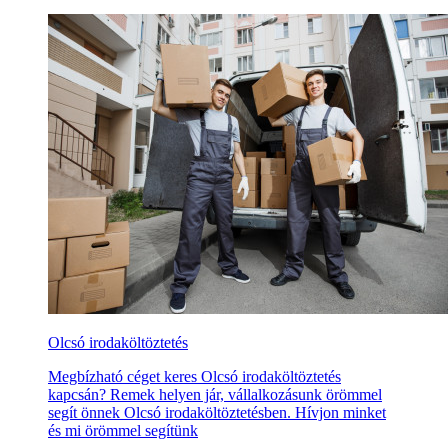
Olcsó irodaköltöztetés
Megbízható céget keres Olcsó irodaköltöztetés
kapcsán? Remek helyen jár, vállalkozásunk örömmel
segít önnek Olcsó irodaköltöztetésben. Hívjon minket
és mi örömmel segítünk