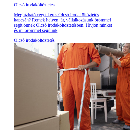
Olcsó irodaköltöztetés
Megbízható céget keres Olcsó irodaköltöztetés
kapcsán? Remek helyen jár, vállalkozásunk örömmel
segít önnek Olcsó irodaköltöztetésben. Hívjon minket
és mi örömmel segítünk
Olcsó irodaköltöztetés