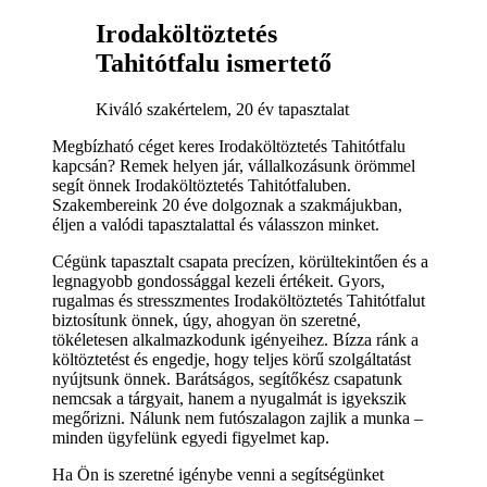
Irodaköltöztetés
Tahitótfalu ismertető
Kiváló szakértelem, 20 év tapasztalat
Megbízható céget keres Irodaköltöztetés Tahitótfalu
kapcsán? Remek helyen jár, vállalkozásunk örömmel
segít önnek Irodaköltöztetés Tahitótfaluben.
Szakembereink 20 éve dolgoznak a szakmájukban,
éljen a valódi tapasztalattal és válasszon minket.
Cégünk tapasztalt csapata precízen, körültekintően és a
legnagyobb gondossággal kezeli értékeit. Gyors,
rugalmas és stresszmentes Irodaköltöztetés Tahitótfalut
biztosítunk önnek, úgy, ahogyan ön szeretné,
tökéletesen alkalmazkodunk igényeihez. Bízza ránk a
költöztetést és engedje, hogy teljes körű szolgáltatást
nyújtsunk önnek. Barátságos, segítőkész csapatunk
nemcsak a tárgyait, hanem a nyugalmát is igyekszik
megőrizni. Nálunk nem futószalagon zajlik a munka –
minden ügyfelünk egyedi figyelmet kap.
Ha Ön is szeretné igénybe venni a segítségünket