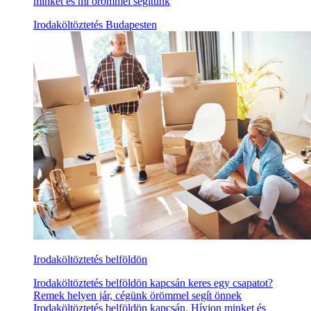
minket és mi örömmel segítünk
Irodaköltöztetés Budapesten
Irodaköltöztetés belföldön
Irodaköltöztetés belföldön kapcsán keres egy csapatot?
Remek helyen jár, cégünk örömmel segít önnek
Irodaköltöztetés belföldön kapcsán. Hívjon minket és