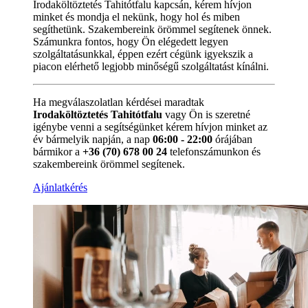
Irodaköltöztetés Tahitótfalu kapcsán, kérem hívjon
minket és mondja el nekünk, hogy hol és miben
segíthetünk. Szakembereink örömmel segítenek önnek.
Számunkra fontos, hogy Ön elégedett legyen
szolgáltatásunkkal, éppen ezért cégünk igyekszik a
piacon elérhető legjobb minőségű szolgáltatást kínálni.
Ha megválaszolatlan kérdései maradtak
Irodaköltöztetés Tahitótfalu
vagy Ön is szeretné
igénybe venni a segítségünket kérem hívjon minket az
év bármelyik napján, a nap
06:00 - 22:00
órájában
bármikor a
+36 (70) 678 00 24
telefonszámunkon és
szakembereink örömmel segítenek.
Ajánlatkérés