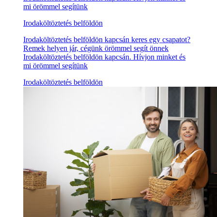
mi örömmel segítünk
Irodaköltöztetés belföldön
Irodaköltöztetés belföldön kapcsán keres egy csapatot?
Remek helyen jár, cégünk örömmel segít önnek
Irodaköltöztetés belföldön kapcsán. Hívjon minket és
mi örömmel segítünk
Irodaköltöztetés belföldön