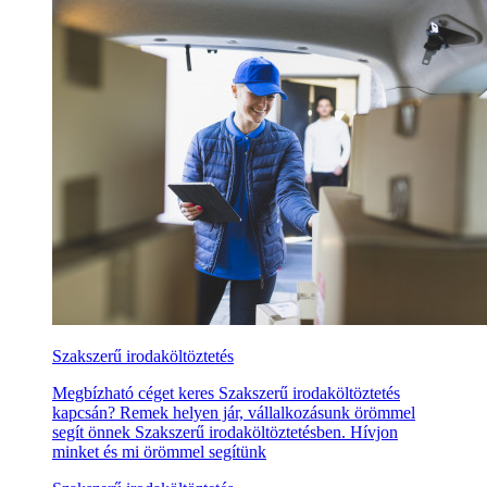
Szakszerű irodaköltöztetés
Megbízható céget keres Szakszerű irodaköltöztetés
kapcsán? Remek helyen jár, vállalkozásunk örömmel
segít önnek Szakszerű irodaköltöztetésben. Hívjon
minket és mi örömmel segítünk