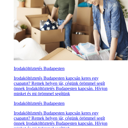
Irodaköltöztetés Budapesten
Irodaköltöztetés Budapesten kapcsán keres egy
csapatot? Remek helyen jár, cégünk örömmel segít
önnek Irodaköltöztetés Budapesten kapcsán. Hívjon
minket és mi örömmel segítünk
Irodaköltöztetés Budapesten
Irodaköltöztetés Budapesten kapcsán keres egy
csapatot? Remek helyen jár, cégünk örömmel segít
önnek Irodaköltöztetés Budapesten kapcsán. Hívjon