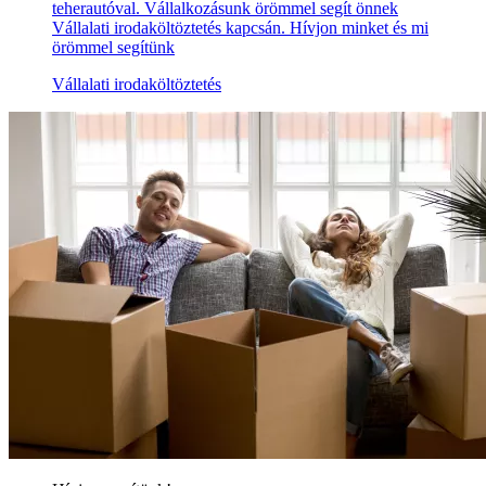
teherautóval. Vállalkozásunk örömmel segít önnek
Vállalati irodaköltöztetés kapcsán. Hívjon minket és mi
örömmel segítünk
Vállalati irodaköltöztetés