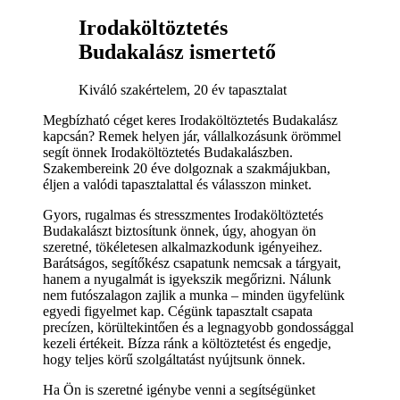
Irodaköltöztetés
Budakalász ismertető
Kiváló szakértelem, 20 év tapasztalat
Megbízható céget keres Irodaköltöztetés Budakalász
kapcsán? Remek helyen jár, vállalkozásunk örömmel
segít önnek Irodaköltöztetés Budakalászben.
Szakembereink 20 éve dolgoznak a szakmájukban,
éljen a valódi tapasztalattal és válasszon minket.
Gyors, rugalmas és stresszmentes Irodaköltöztetés
Budakalászt biztosítunk önnek, úgy, ahogyan ön
szeretné, tökéletesen alkalmazkodunk igényeihez.
Barátságos, segítőkész csapatunk nemcsak a tárgyait,
hanem a nyugalmát is igyekszik megőrizni. Nálunk
nem futószalagon zajlik a munka – minden ügyfelünk
egyedi figyelmet kap. Cégünk tapasztalt csapata
precízen, körültekintően és a legnagyobb gondossággal
kezeli értékeit. Bízza ránk a költöztetést és engedje,
hogy teljes körű szolgáltatást nyújtsunk önnek.
Ha Ön is szeretné igénybe venni a segítségünket