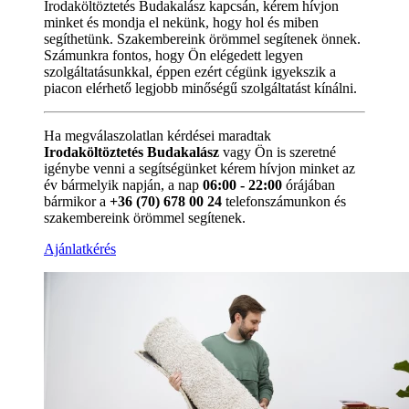
Irodaköltöztetés Budakalász kapcsán, kérem hívjon
minket és mondja el nekünk, hogy hol és miben
segíthetünk. Szakembereink örömmel segítenek önnek.
Számunkra fontos, hogy Ön elégedett legyen
szolgáltatásunkkal, éppen ezért cégünk igyekszik a
piacon elérhető legjobb minőségű szolgáltatást kínálni.
Ha megválaszolatlan kérdései maradtak
Irodaköltöztetés Budakalász
vagy Ön is szeretné
igénybe venni a segítségünket kérem hívjon minket az
év bármelyik napján, a nap
06:00 - 22:00
órájában
bármikor a
+36 (70) 678 00 24
telefonszámunkon és
szakembereink örömmel segítenek.
Ajánlatkérés