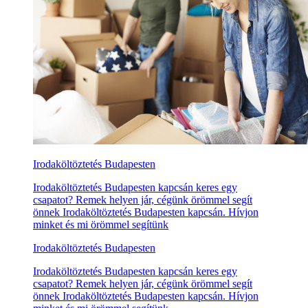
Irodaköltöztetés Budapesten
Irodaköltöztetés Budapesten kapcsán keres egy
csapatot? Remek helyen jár, cégünk örömmel segít
önnek Irodaköltöztetés Budapesten kapcsán. Hívjon
minket és mi örömmel segítünk
Irodaköltöztetés Budapesten
Irodaköltöztetés Budapesten kapcsán keres egy
csapatot? Remek helyen jár, cégünk örömmel segít
önnek Irodaköltöztetés Budapesten kapcsán. Hívjon