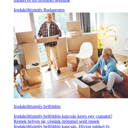
minket és mi örömmel segítünk
Irodaköltöztetés Budapesten
Irodaköltöztetés belföldön
Irodaköltöztetés belföldön kapcsán keres egy csapatot?
Remek helyen jár, cégünk örömmel segít önnek
Irodaköltöztetés belföldön kapcsán. Hívjon minket és