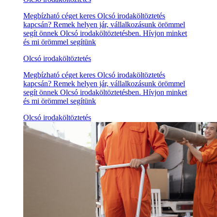
Megbízható céget keres Olcsó irodaköltöztetés
kapcsán? Remek helyen jár, vállalkozásunk örömmel
segít önnek Olcsó irodaköltöztetésben. Hívjon minket
és mi örömmel segítünk
Olcsó irodaköltöztetés
Megbízható céget keres Olcsó irodaköltöztetés
kapcsán? Remek helyen jár, vállalkozásunk örömmel
segít önnek Olcsó irodaköltöztetésben. Hívjon minket
és mi örömmel segítünk
Olcsó irodaköltöztetés