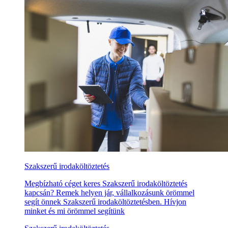
Szakszerű irodaköltöztetés
Megbízható céget keres Szakszerű irodaköltöztetés
kapcsán? Remek helyen jár, vállalkozásunk örömmel
segít önnek Szakszerű irodaköltöztetésben. Hívjon
minket és mi örömmel segítünk