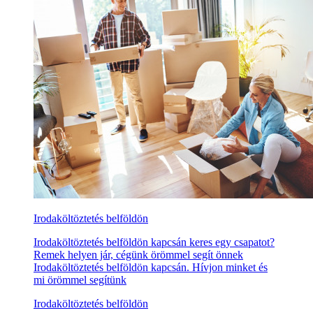
Irodaköltöztetés belföldön
Irodaköltöztetés belföldön kapcsán keres egy csapatot?
Remek helyen jár, cégünk örömmel segít önnek
Irodaköltöztetés belföldön kapcsán. Hívjon minket és
mi örömmel segítünk
Irodaköltöztetés belföldön