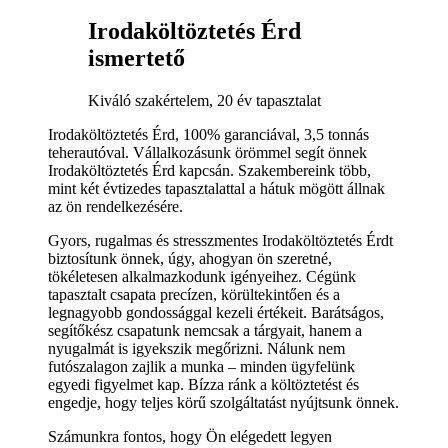
Irodaköltöztetés Érd
ismertető
Kiváló szakértelem, 20 év tapasztalat
Irodaköltöztetés Érd, 100% garanciával, 3,5 tonnás
teherautóval. Vállalkozásunk örömmel segít önnek
Irodaköltöztetés Érd kapcsán. Szakembereink több,
mint két évtizedes tapasztalattal a hátuk mögött állnak
az ön rendelkezésére.
Gyors, rugalmas és stresszmentes Irodaköltöztetés Érdt
biztosítunk önnek, úgy, ahogyan ön szeretné,
tökéletesen alkalmazkodunk igényeihez. Cégünk
tapasztalt csapata precízen, körültekintően és a
legnagyobb gondossággal kezeli értékeit. Barátságos,
segítőkész csapatunk nemcsak a tárgyait, hanem a
nyugalmát is igyekszik megőrizni. Nálunk nem
futószalagon zajlik a munka – minden ügyfelünk
egyedi figyelmet kap. Bízza ránk a költöztetést és
engedje, hogy teljes körű szolgáltatást nyújtsunk önnek.
Számunkra fontos, hogy Ön elégedett legyen