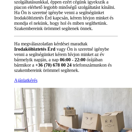
szolgáltatásunkkal, éppen ezért cégünk igyekszik a
piacon elérhető legjobb minőségű szolgáltatást kínálni.
Ha Ön is szeretné igénybe venni a segítségünket
Irodaköltöztetés Érd kapcsán, kérem hívjon minket és
mondja el nekünk, hogy hol és miben segíthetünk.
Szakembereink örömmel segítenek önnek.
Ha megválaszolatlan kérdései maradtak
Irodaköltöztetés Érd
vagy Ön is szeretné igénybe
venni a segítségünket kérem hívjon minket az év
bármelyik napján, a nap
06:00 - 22:00
órájában
bármikor a
+36 (70) 678 00 24
telefonszámunkon és
szakembereink örömmel segítenek.
Ajánlatkérés