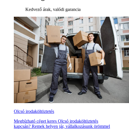
Kedvező árak, valódi garancia
Olcsó irodaköltöztetés
Megbízható céget keres Olcsó irodaköltöztetés
kapcsán? Remek helyen jár, vállalkozásunk örömmel