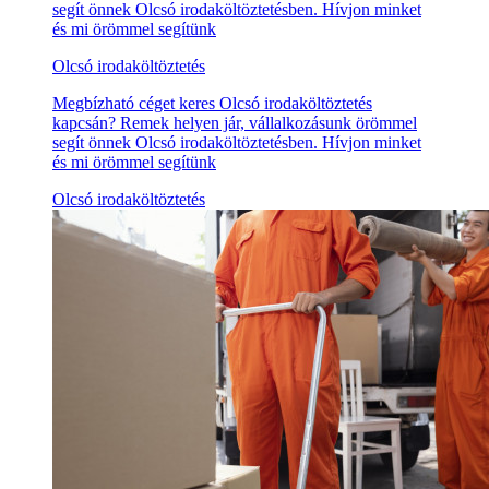
segít önnek Olcsó irodaköltöztetésben. Hívjon minket
és mi örömmel segítünk
Olcsó irodaköltöztetés
Megbízható céget keres Olcsó irodaköltöztetés
kapcsán? Remek helyen jár, vállalkozásunk örömmel
segít önnek Olcsó irodaköltöztetésben. Hívjon minket
és mi örömmel segítünk
Olcsó irodaköltöztetés