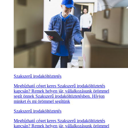
Szakszerű irodaköltöztetés
Megbízható céget keres Szakszerű irodaköltöztetés
kapcsán? Remek helyen jár, vállalkozásunk örömmel
segít önnek Szakszerű irodaköltöztetésben. Hívjon
minket és mi örömmel segítünk
Szakszerű irodaköltöztetés
Megbízható céget keres Szakszerű irodaköltöztetés
kapcsán? Remek helyen jár, vállalkozásunk örömmel