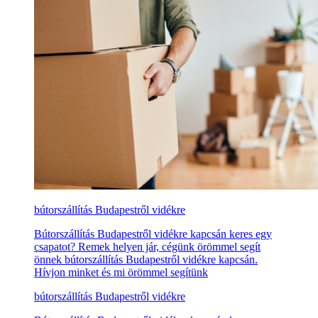
bútorszállítás Budapestről vidékre
Bútorszállítás Budapestről vidékre kapcsán keres egy
csapatot? Remek helyen jár, cégünk örömmel segít
önnek bútorszállítás Budapestről vidékre kapcsán.
Hívjon minket és mi örömmel segítünk
bútorszállítás Budapestről vidékre