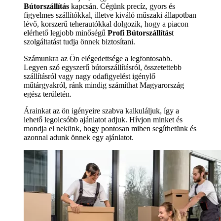
Bútorszállítás
kapcsán. Cégünk precíz, gyors és
figyelmes szállítókkal, illetve kiváló műszaki állapotban
lévő, korszerű teherautókkal dolgozik, hogy a piacon
elérhető legjobb minőségű
Profi Bútorszállítás
t
szolgáltatást tudja önnek biztosítani.
Számunkra az Ön elégedettsége a legfontosabb.
Legyen szó egyszerű bútorszállításról, összetettebb
szállításról vagy nagy odafigyelést igénylő
műtárgyakról, ránk mindig számíthat Magyarország
egész területén.
Árainkat az ön igényeire szabva kalkuláljuk, így a
lehető legolcsóbb ajánlatot adjuk. Hívjon minket és
mondja el nekünk, hogy pontosan miben segíthetünk és
azonnal adunk önnek egy ajánlatot.