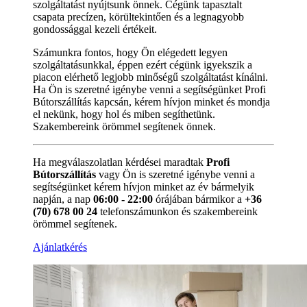
szolgáltatást nyújtsunk önnek. Cégünk tapasztalt
csapata precízen, körültekintően és a legnagyobb
gondossággal kezeli értékeit.
Számunkra fontos, hogy Ön elégedett legyen
szolgáltatásunkkal, éppen ezért cégünk igyekszik a
piacon elérhető legjobb minőségű szolgáltatást kínálni.
Ha Ön is szeretné igénybe venni a segítségünket Profi
Bútorszállítás kapcsán, kérem hívjon minket és mondja
el nekünk, hogy hol és miben segíthetünk.
Szakembereink örömmel segítenek önnek.
Ha megválaszolatlan kérdései maradtak
Profi
Bútorszállítás
vagy Ön is szeretné igénybe venni a
segítségünket kérem hívjon minket az év bármelyik
napján, a nap
06:00 - 22:00
órájában bármikor a
+36
(70) 678 00 24
telefonszámunkon és szakembereink
örömmel segítenek.
Ajánlatkérés