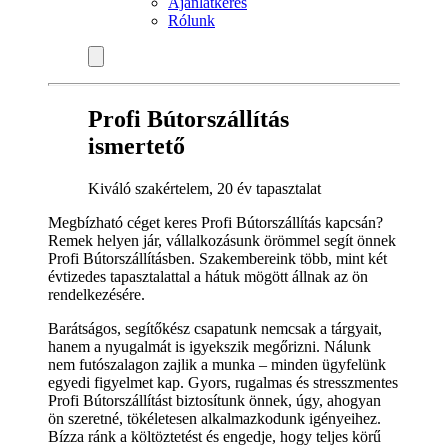
Ajánlatkérés
Rólunk
Profi Bútorszállítás
ismertető
Kiváló szakértelem, 20 év tapasztalat
Megbízható céget keres Profi Bútorszállítás kapcsán?
Remek helyen jár, vállalkozásunk örömmel segít önnek
Profi Bútorszállításben. Szakembereink több, mint két
évtizedes tapasztalattal a hátuk mögött állnak az ön
rendelkezésére.
Barátságos, segítőkész csapatunk nemcsak a tárgyait,
hanem a nyugalmát is igyekszik megőrizni. Nálunk
nem futószalagon zajlik a munka – minden ügyfelünk
egyedi figyelmet kap. Gyors, rugalmas és stresszmentes
Profi Bútorszállítást biztosítunk önnek, úgy, ahogyan
ön szeretné, tökéletesen alkalmazkodunk igényeihez.
Bízza ránk a költöztetést és engedje, hogy teljes körű