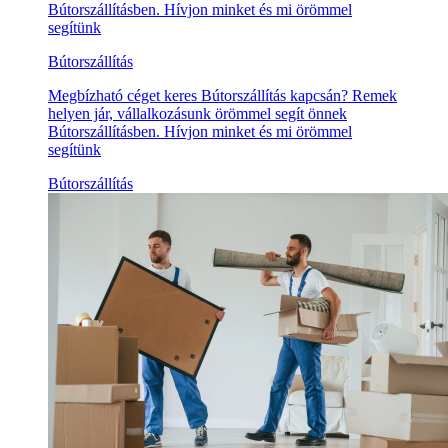
Bútorszállításben. Hívjon minket és mi örömmel
segítünk
Bútorszállítás
Megbízható céget keres Bútorszállítás kapcsán? Remek
helyen jár, vállalkozásunk örömmel segít önnek
Bútorszállításben. Hívjon minket és mi örömmel
segítünk
Bútorszállítás