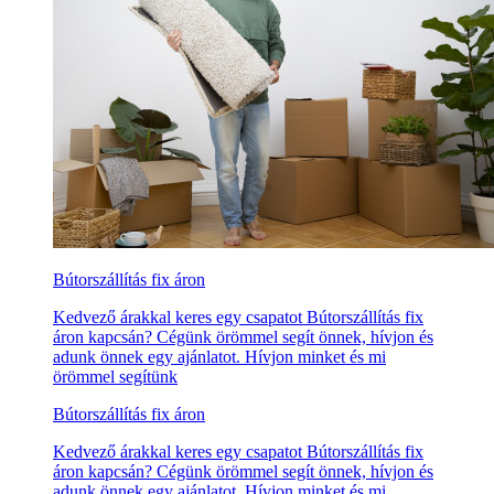
Bútorszállítás fix áron
Kedvező árakkal keres egy csapatot Bútorszállítás fix
áron kapcsán? Cégünk örömmel segít önnek, hívjon és
adunk önnek egy ajánlatot. Hívjon minket és mi
örömmel segítünk
Bútorszállítás fix áron
Kedvező árakkal keres egy csapatot Bútorszállítás fix
áron kapcsán? Cégünk örömmel segít önnek, hívjon és
adunk önnek egy ajánlatot. Hívjon minket és mi