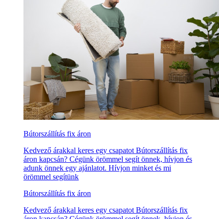
Bútorszállítás fix áron
Kedvező árakkal keres egy csapatot Bútorszállítás fix
áron kapcsán? Cégünk örömmel segít önnek, hívjon és
adunk önnek egy ajánlatot. Hívjon minket és mi
örömmel segítünk
Bútorszállítás fix áron
Kedvező árakkal keres egy csapatot Bútorszállítás fix
áron kapcsán? Cégünk örömmel segít önnek, hívjon és