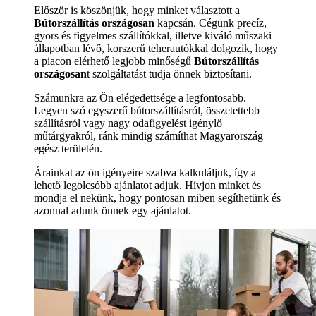
Először is köszönjük, hogy minket választott a
Bútorszállítás országosan
kapcsán. Cégünk precíz,
gyors és figyelmes szállítókkal, illetve kiváló műszaki
állapotban lévő, korszerű teherautókkal dolgozik, hogy
a piacon elérhető legjobb minőségű
Bútorszállítás
országosan
t szolgáltatást tudja önnek biztosítani.
Számunkra az Ön elégedettsége a legfontosabb.
Legyen szó egyszerű bútorszállításról, összetettebb
szállításról vagy nagy odafigyelést igénylő
műtárgyakról, ránk mindig számíthat Magyarország
egész területén.
Árainkat az ön igényeire szabva kalkuláljuk, így a
lehető legolcsóbb ajánlatot adjuk. Hívjon minket és
mondja el nekünk, hogy pontosan miben segíthetünk és
azonnal adunk önnek egy ajánlatot.