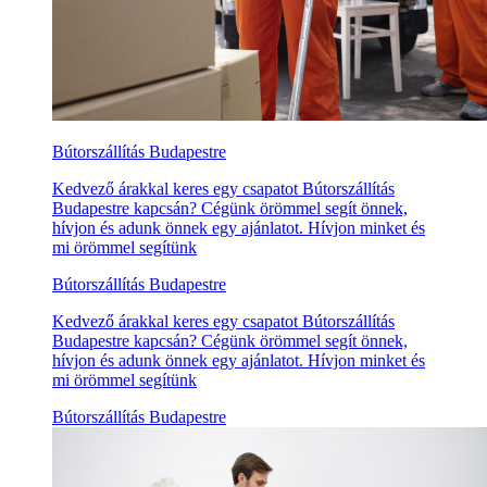
Bútorszállítás Budapestre
Kedvező árakkal keres egy csapatot Bútorszállítás
Budapestre kapcsán? Cégünk örömmel segít önnek,
hívjon és adunk önnek egy ajánlatot. Hívjon minket és
mi örömmel segítünk
Bútorszállítás Budapestre
Kedvező árakkal keres egy csapatot Bútorszállítás
Budapestre kapcsán? Cégünk örömmel segít önnek,
hívjon és adunk önnek egy ajánlatot. Hívjon minket és
mi örömmel segítünk
Bútorszállítás Budapestre