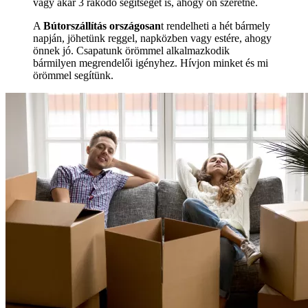
vagy akár 3 rakodó segítségét is, ahogy ön szeretné.
A
Bútorszállítás országosan
t rendelheti a hét bármely
napján, jöhetünk reggel, napközben vagy estére, ahogy
önnek jó. Csapatunk örömmel alkalmazkodik
bármilyen megrendelői igényhez. Hívjon minket és mi
örömmel segítünk.