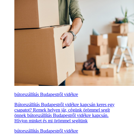
bútorszállítás Budapestről vidékre
Bútorszállítás Budapestről vidékre kapcsán keres egy
csapatot? Remek helyen jár, cégünk örömmel segít
önnek bútorszállítás Budapestről vidékre kapcsán.
Hívjon minket és mi örömmel segítünk
bútorszállítás Budapestről vidékre