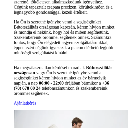
szeretné, tökéletesen alkalmazkodunk igényeihez.
Cégünk tapasztalt csapata precízen, körültekintően és a
legnagyobb gondossággal kezeli értékeit.
Ha Ön is szeretné igénybe venni a segítségünket
Bútorszállítás országosan kapcsán, kérem hívjon minket
és mondja el nekünk, hogy hol és miben segíthetünk.
Szakembereink örömmel segítenek önnek. Számunkra
fontos, hogy Ön elégedett legyen szolgáltatásunkkal,
éppen ezért cégünk igyekszik a piacon elérhető legjobb
minőségű szolgáltatást kínálni.
Ha megválaszolatlan kérdései maradtak
Bútorszállítás
országosan
vagy Ön is szeretné igénybe venni a
segítségünket kérem hívjon minket az év bármelyik
napján, a nap
06:00 - 22:00
órájában bármikor a
+36
(70) 678 00 24
telefonszámunkon és szakembereink
örömmel segítenek.
Ajánlatkérés