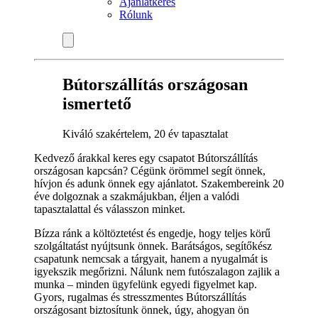
Ajánlatkérés
Rólunk
Bútorszállítás országosan
ismertető
Kiváló szakértelem, 20 év tapasztalat
Kedvező árakkal keres egy csapatot Bútorszállítás
országosan kapcsán? Cégünk örömmel segít önnek,
hívjon és adunk önnek egy ajánlatot. Szakembereink 20
éve dolgoznak a szakmájukban, éljen a valódi
tapasztalattal és válasszon minket.
Bízza ránk a költöztetést és engedje, hogy teljes körű
szolgáltatást nyújtsunk önnek. Barátságos, segítőkész
csapatunk nemcsak a tárgyait, hanem a nyugalmát is
igyekszik megőrizni. Nálunk nem futószalagon zajlik a
munka – minden ügyfelünk egyedi figyelmet kap.
Gyors, rugalmas és stresszmentes Bútorszállítás
országosant biztosítunk önnek, úgy, ahogyan ön