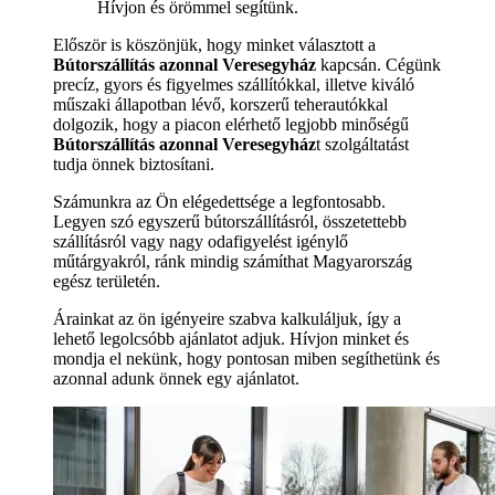
Hívjon és örömmel segítünk.
Először is köszönjük, hogy minket választott a
Bútorszállítás azonnal Veresegyház
kapcsán. Cégünk
precíz, gyors és figyelmes szállítókkal, illetve kiváló
műszaki állapotban lévő, korszerű teherautókkal
dolgozik, hogy a piacon elérhető legjobb minőségű
Bútorszállítás azonnal Veresegyház
t szolgáltatást
tudja önnek biztosítani.
Számunkra az Ön elégedettsége a legfontosabb.
Legyen szó egyszerű bútorszállításról, összetettebb
szállításról vagy nagy odafigyelést igénylő
műtárgyakról, ránk mindig számíthat Magyarország
egész területén.
Árainkat az ön igényeire szabva kalkuláljuk, így a
lehető legolcsóbb ajánlatot adjuk. Hívjon minket és
mondja el nekünk, hogy pontosan miben segíthetünk és
azonnal adunk önnek egy ajánlatot.