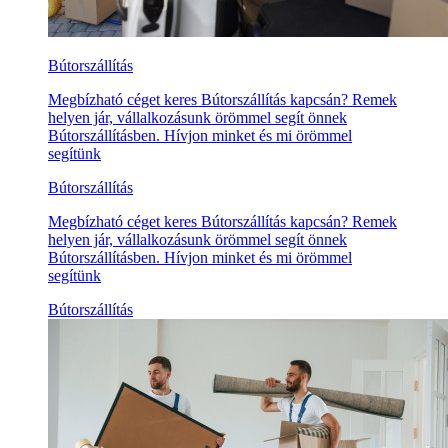
Bútorszállítás
Megbízható céget keres Bútorszállítás kapcsán? Remek
helyen jár, vállalkozásunk örömmel segít önnek
Bútorszállításben. Hívjon minket és mi örömmel
segítünk
Bútorszállítás
Megbízható céget keres Bútorszállítás kapcsán? Remek
helyen jár, vállalkozásunk örömmel segít önnek
Bútorszállításben. Hívjon minket és mi örömmel
segítünk
Bútorszállítás