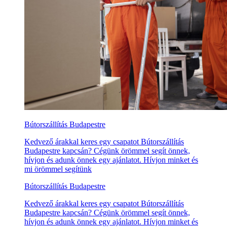
Bútorszállítás Budapestre
Kedvező árakkal keres egy csapatot Bútorszállítás
Budapestre kapcsán? Cégünk örömmel segít önnek,
hívjon és adunk önnek egy ajánlatot. Hívjon minket és
mi örömmel segítünk
Bútorszállítás Budapestre
Kedvező árakkal keres egy csapatot Bútorszállítás
Budapestre kapcsán? Cégünk örömmel segít önnek,
hívjon és adunk önnek egy ajánlatot. Hívjon minket és