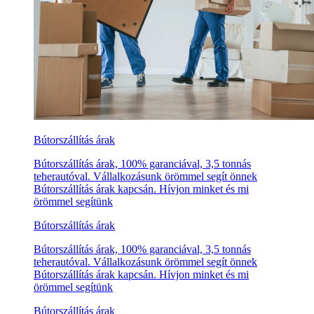
Bútorszállítás árak
Bútorszállítás árak, 100% garanciával, 3,5 tonnás
teherautóval. Vállalkozásunk örömmel segít önnek
Bútorszállítás árak kapcsán. Hívjon minket és mi
örömmel segítünk
Bútorszállítás árak
Bútorszállítás árak, 100% garanciával, 3,5 tonnás
teherautóval. Vállalkozásunk örömmel segít önnek
Bútorszállítás árak kapcsán. Hívjon minket és mi
örömmel segítünk
Bútorszállítás árak