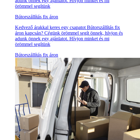
adunk önnek egy ajánlatot. Hívjon minket és mi
örömmel segítünk
Bútorszállítás fix áron
Kedvező árakkal keres egy csapatot Bútorszállítás fix
áron kapcsán? Cégünk örömmel segít önnek, hívjon és
adunk önnek egy ajánlatot. Hívjon minket és mi
örömmel segítünk
Bútorszállítás fix áron