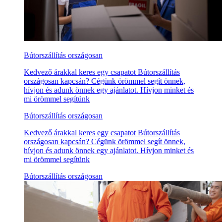
Bútorszállítás országosan
Kedvező árakkal keres egy csapatot Bútorszállítás
országosan kapcsán? Cégünk örömmel segít önnek,
hívjon és adunk önnek egy ajánlatot. Hívjon minket és
mi örömmel segítünk
Bútorszállítás országosan
Kedvező árakkal keres egy csapatot Bútorszállítás
országosan kapcsán? Cégünk örömmel segít önnek,
hívjon és adunk önnek egy ajánlatot. Hívjon minket és
mi örömmel segítünk
Bútorszállítás országosan