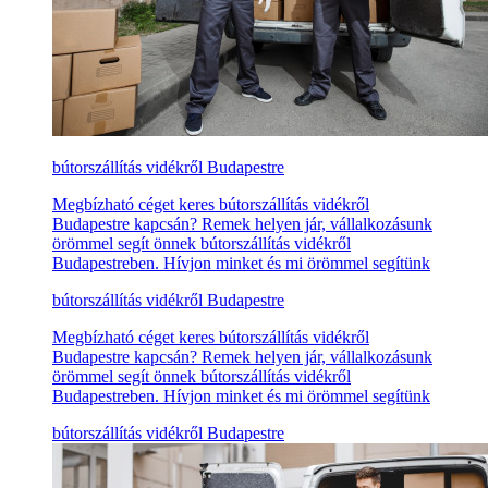
bútorszállítás vidékről Budapestre
Megbízható céget keres bútorszállítás vidékről
Budapestre kapcsán? Remek helyen jár, vállalkozásunk
örömmel segít önnek bútorszállítás vidékről
Budapestreben. Hívjon minket és mi örömmel segítünk
bútorszállítás vidékről Budapestre
Megbízható céget keres bútorszállítás vidékről
Budapestre kapcsán? Remek helyen jár, vállalkozásunk
örömmel segít önnek bútorszállítás vidékről
Budapestreben. Hívjon minket és mi örömmel segítünk
bútorszállítás vidékről Budapestre