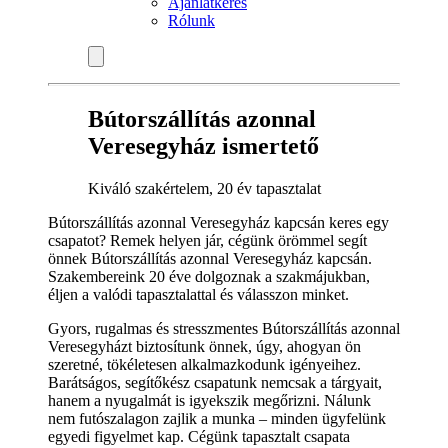
Ajánlatkérés
Rólunk
Bútorszállítás azonnal
Veresegyház ismertető
Kiváló szakértelem, 20 év tapasztalat
Bútorszállítás azonnal Veresegyház kapcsán keres egy
csapatot? Remek helyen jár, cégünk örömmel segít
önnek Bútorszállítás azonnal Veresegyház kapcsán.
Szakembereink 20 éve dolgoznak a szakmájukban,
éljen a valódi tapasztalattal és válasszon minket.
Gyors, rugalmas és stresszmentes Bútorszállítás azonnal
Veresegyházt biztosítunk önnek, úgy, ahogyan ön
szeretné, tökéletesen alkalmazkodunk igényeihez.
Barátságos, segítőkész csapatunk nemcsak a tárgyait,
hanem a nyugalmát is igyekszik megőrizni. Nálunk
nem futószalagon zajlik a munka – minden ügyfelünk
egyedi figyelmet kap. Cégünk tapasztalt csapata