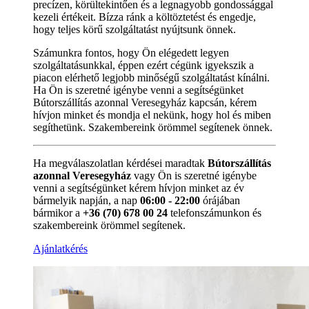
precízen, körültekintően és a legnagyobb gondossággal
kezeli értékeit. Bízza ránk a költöztetést és engedje,
hogy teljes körű szolgáltatást nyújtsunk önnek.
Számunkra fontos, hogy Ön elégedett legyen
szolgáltatásunkkal, éppen ezért cégünk igyekszik a
piacon elérhető legjobb minőségű szolgáltatást kínálni.
Ha Ön is szeretné igénybe venni a segítségünket
Bútorszállítás azonnal Veresegyház kapcsán, kérem
hívjon minket és mondja el nekünk, hogy hol és miben
segíthetünk. Szakembereink örömmel segítenek önnek.
Ha megválaszolatlan kérdései maradtak
Bútorszállítás
azonnal Veresegyház
vagy Ön is szeretné igénybe
venni a segítségünket kérem hívjon minket az év
bármelyik napján, a nap
06:00 - 22:00
órájában
bármikor a
+36 (70) 678 00 24
telefonszámunkon és
szakembereink örömmel segítenek.
Ajánlatkérés