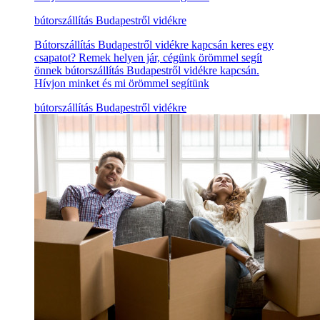
bútorszállítás Budapestről vidékre
Bútorszállítás Budapestről vidékre kapcsán keres egy
csapatot? Remek helyen jár, cégünk örömmel segít
önnek bútorszállítás Budapestről vidékre kapcsán.
Hívjon minket és mi örömmel segítünk
bútorszállítás Budapestről vidékre