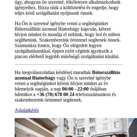
úgy, ahogyan ön szeretné, tökéletesen alkalmazkodunk
igényeihez. Bízza ránk a költöztetést és engedje, hogy
teljes körű szolgáltatást nyújtsunk önnek.
Ha Ön is szeretné igénybe venni a segítségünket
Bútorszállítás azonnal Biatorbágy kapcsán, kérem
hívjon minket és mondja el nekünk, hogy hol és miben
segíthetünk. Szakembereink örömmel segítenek önnek.
Számunkra fontos, hogy Ön elégedett legyen
szolgáltatásunkkal, éppen ezért cégünk igyekszik a
piacon elérhető legjobb minőségű szolgáltatást kínálni.
Ha megválaszolatlan kérdései maradtak
Bútorszállítás
azonnal Biatorbágy
vagy Ön is szeretné igénybe
venni a segítségünket kérem hívjon minket az év
bármelyik napján, a nap
06:00 - 22:00
órájában
bármikor a
+36 (70) 678 00 24
telefonszámunkon és
szakembereink örömmel segítenek.
Ajánlatkérés