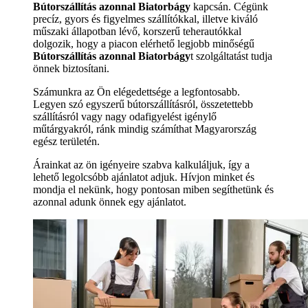
Bútorszállítás azonnal Biatorbágy
kapcsán. Cégünk
precíz, gyors és figyelmes szállítókkal, illetve kiváló
műszaki állapotban lévő, korszerű teherautókkal
dolgozik, hogy a piacon elérhető legjobb minőségű
Bútorszállítás azonnal Biatorbágy
t szolgáltatást tudja
önnek biztosítani.
Számunkra az Ön elégedettsége a legfontosabb.
Legyen szó egyszerű bútorszállításról, összetettebb
szállításról vagy nagy odafigyelést igénylő
műtárgyakról, ránk mindig számíthat Magyarország
egész területén.
Árainkat az ön igényeire szabva kalkuláljuk, így a
lehető legolcsóbb ajánlatot adjuk. Hívjon minket és
mondja el nekünk, hogy pontosan miben segíthetünk és
azonnal adunk önnek egy ajánlatot.