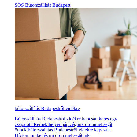
SOS Bútorszállítás Budapest
bútorszállítás Budapestről vidékre
Bútorszállítás Budapestről vidékre kapcsán keres egy
csapatot? Remek helyen jár, cégünk örömmel segít
önnek bútorszállítás Budapestről vidékre kapcsán.
Hívjon minket és mi örömmel segítünk