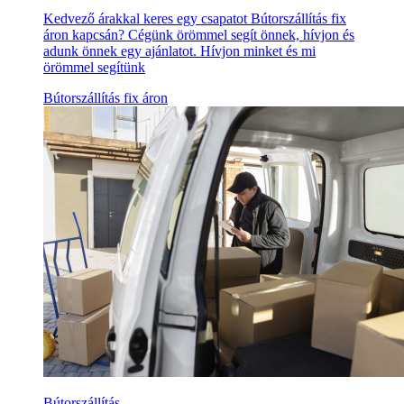
Kedvező árakkal keres egy csapatot Bútorszállítás fix
áron kapcsán? Cégünk örömmel segít önnek, hívjon és
adunk önnek egy ajánlatot. Hívjon minket és mi
örömmel segítünk
Bútorszállítás fix áron
Bútorszállítás