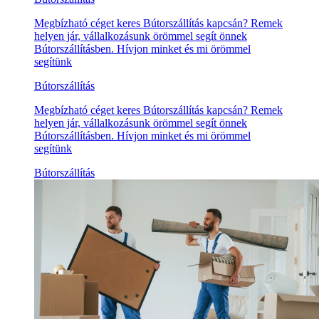
Megbízható céget keres Bútorszállítás kapcsán? Remek
helyen jár, vállalkozásunk örömmel segít önnek
Bútorszállításben. Hívjon minket és mi örömmel
segítünk
Bútorszállítás
Megbízható céget keres Bútorszállítás kapcsán? Remek
helyen jár, vállalkozásunk örömmel segít önnek
Bútorszállításben. Hívjon minket és mi örömmel
segítünk
Bútorszállítás