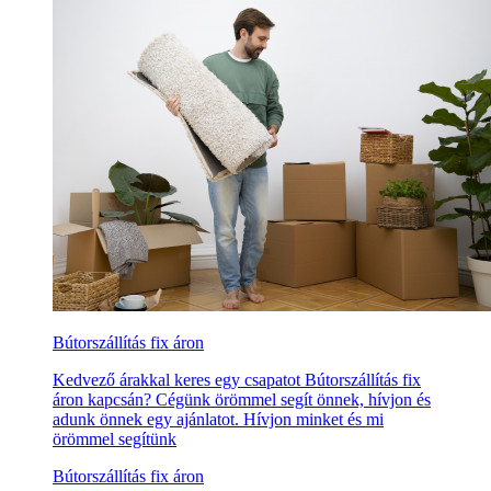
Bútorszállítás fix áron
Kedvező árakkal keres egy csapatot Bútorszállítás fix
áron kapcsán? Cégünk örömmel segít önnek, hívjon és
adunk önnek egy ajánlatot. Hívjon minket és mi
örömmel segítünk
Bútorszállítás fix áron