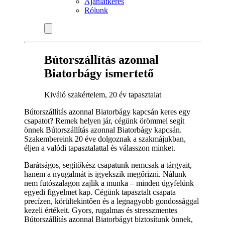
Ajánlatkérés
Rólunk
Bútorszállítás azonnal
Biatorbágy ismertető
Kiváló szakértelem, 20 év tapasztalat
Bútorszállítás azonnal Biatorbágy kapcsán keres egy
csapatot? Remek helyen jár, cégünk örömmel segít
önnek Bútorszállítás azonnal Biatorbágy kapcsán.
Szakembereink 20 éve dolgoznak a szakmájukban,
éljen a valódi tapasztalattal és válasszon minket.
Barátságos, segítőkész csapatunk nemcsak a tárgyait,
hanem a nyugalmát is igyekszik megőrizni. Nálunk
nem futószalagon zajlik a munka – minden ügyfelünk
egyedi figyelmet kap. Cégünk tapasztalt csapata
precízen, körültekintően és a legnagyobb gondossággal
kezeli értékeit. Gyors, rugalmas és stresszmentes
Bútorszállítás azonnal Biatorbágyt biztosítunk önnek,