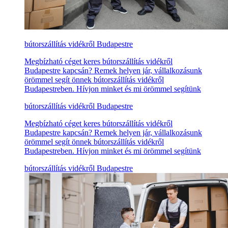
bútorszállítás vidékről Budapestre
Megbízható céget keres bútorszállítás vidékről
Budapestre kapcsán? Remek helyen jár, vállalkozásunk
örömmel segít önnek bútorszállítás vidékről
Budapestreben. Hívjon minket és mi örömmel segítünk
bútorszállítás vidékről Budapestre
Megbízható céget keres bútorszállítás vidékről
Budapestre kapcsán? Remek helyen jár, vállalkozásunk
örömmel segít önnek bútorszállítás vidékről
Budapestreben. Hívjon minket és mi örömmel segítünk
bútorszállítás vidékről Budapestre