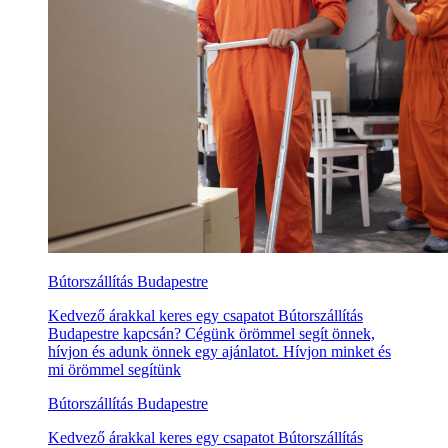
Bútorszállítás Budapestre
Kedvező árakkal keres egy csapatot Bútorszállítás
Budapestre kapcsán? Cégünk örömmel segít önnek,
hívjon és adunk önnek egy ajánlatot. Hívjon minket és
mi örömmel segítünk
Bútorszállítás Budapestre
Kedvező árakkal keres egy csapatot Bútorszállítás