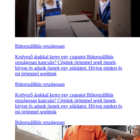
Bútorszállítás országosan
Kedvező árakkal keres egy csapatot Bútorszállítás
országosan kapcsán? Cégünk örömmel segít önnek,
hívjon és adunk önnek egy ajánlatot. Hívjon minket és
mi örömmel segítünk
Bútorszállítás országosan
Kedvező árakkal keres egy csapatot Bútorszállítás
országosan kapcsán? Cégünk örömmel segít önnek,
hívjon és adunk önnek egy ajánlatot. Hívjon minket és
mi örömmel segítünk
Bútorszállítás országosan