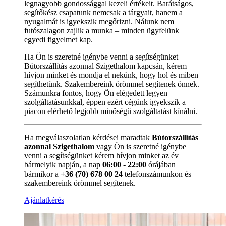
legnagyobb gondossággal kezeli értékeit. Barátságos,
segítőkész csapatunk nemcsak a tárgyait, hanem a
nyugalmát is igyekszik megőrizni. Nálunk nem
futószalagon zajlik a munka – minden ügyfelünk
egyedi figyelmet kap.
Ha Ön is szeretné igénybe venni a segítségünket
Bútorszállítás azonnal Szigethalom kapcsán, kérem
hívjon minket és mondja el nekünk, hogy hol és miben
segíthetünk. Szakembereink örömmel segítenek önnek.
Számunkra fontos, hogy Ön elégedett legyen
szolgáltatásunkkal, éppen ezért cégünk igyekszik a
piacon elérhető legjobb minőségű szolgáltatást kínálni.
Ha megválaszolatlan kérdései maradtak
Bútorszállítás
azonnal Szigethalom
vagy Ön is szeretné igénybe
venni a segítségünket kérem hívjon minket az év
bármelyik napján, a nap
06:00 - 22:00
órájában
bármikor a
+36 (70) 678 00 24
telefonszámunkon és
szakembereink örömmel segítenek.
Ajánlatkérés