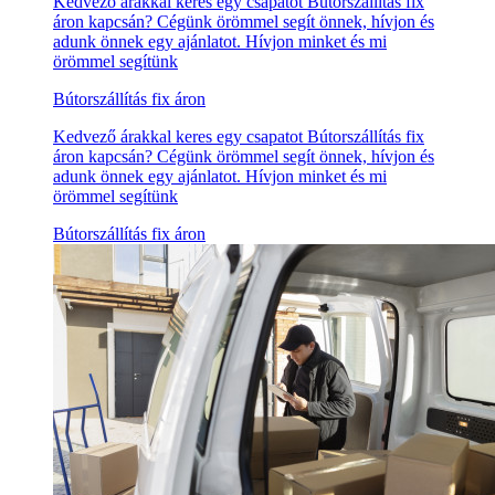
Kedvező árakkal keres egy csapatot Bútorszállítás fix
áron kapcsán? Cégünk örömmel segít önnek, hívjon és
adunk önnek egy ajánlatot. Hívjon minket és mi
örömmel segítünk
Bútorszállítás fix áron
Kedvező árakkal keres egy csapatot Bútorszállítás fix
áron kapcsán? Cégünk örömmel segít önnek, hívjon és
adunk önnek egy ajánlatot. Hívjon minket és mi
örömmel segítünk
Bútorszállítás fix áron