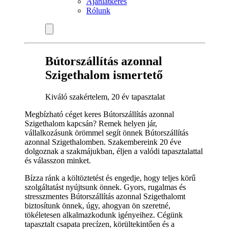
Ajánlatkérés
Rólunk
Bútorszállítás azonnal
Szigethalom ismertető
Kiváló szakértelem, 20 év tapasztalat
Megbízható céget keres Bútorszállítás azonnal
Szigethalom kapcsán? Remek helyen jár,
vállalkozásunk örömmel segít önnek Bútorszállítás
azonnal Szigethalomben. Szakembereink 20 éve
dolgoznak a szakmájukban, éljen a valódi tapasztalattal
és válasszon minket.
Bízza ránk a költöztetést és engedje, hogy teljes körű
szolgáltatást nyújtsunk önnek. Gyors, rugalmas és
stresszmentes Bútorszállítás azonnal Szigethalomt
biztosítunk önnek, úgy, ahogyan ön szeretné,
tökéletesen alkalmazkodunk igényeihez. Cégünk
tapasztalt csapata precízen, körültekintően és a