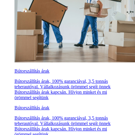
Bútorszállítás árak
Bútorszállítás árak, 100% garanciával, 3,5 tonnás
teherautóval. Vállalkozásunk örömmel segít önnek
Bútorszállítás árak kapcsán. Hívjon minket és mi
örömmel segítünk
Bútorszállítás árak
Bútorszállítás árak, 100% garanciával, 3,5 tonnás
teherautóval. Vállalkozásunk örömmel segít önnek
Bútorszállítás árak kapcsán. Hívjon minket és mi
örömmel segítünk