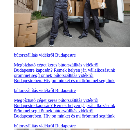
bútorszállítás vidékről Budapestre
Megbízható céget keres bútorszállítás vidékről
Budapestre kapcsán? Remek helyen jár, vállalkozásunk
örömmel segít önnek bútorszállítás vidékről
Budapestreben. Hívjon minket és mi örömmel segítünk
bútorszállítás vidékről Budapestre
Megbízható céget keres bútorszállítás vidékről
Budapestre kapcsán? Remek helyen jár, vállalkozásunk
örömmel segít önnek bútorszállítás vidékről
Budapestreben. Hívjon minket és mi örömmel segítünk
bútorszállítás vidékről Budapestre