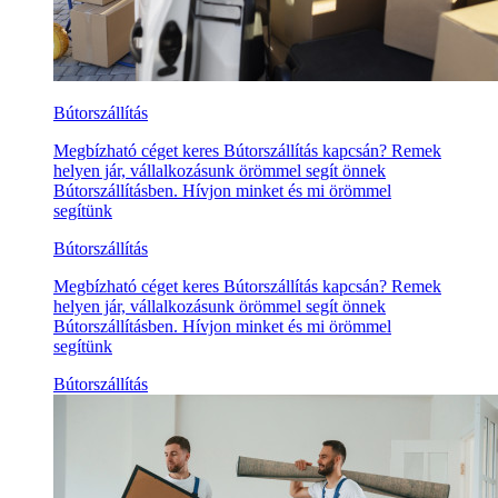
Bútorszállítás
Megbízható céget keres Bútorszállítás kapcsán? Remek
helyen jár, vállalkozásunk örömmel segít önnek
Bútorszállításben. Hívjon minket és mi örömmel
segítünk
Bútorszállítás
Megbízható céget keres Bútorszállítás kapcsán? Remek
helyen jár, vállalkozásunk örömmel segít önnek
Bútorszállításben. Hívjon minket és mi örömmel
segítünk
Bútorszállítás