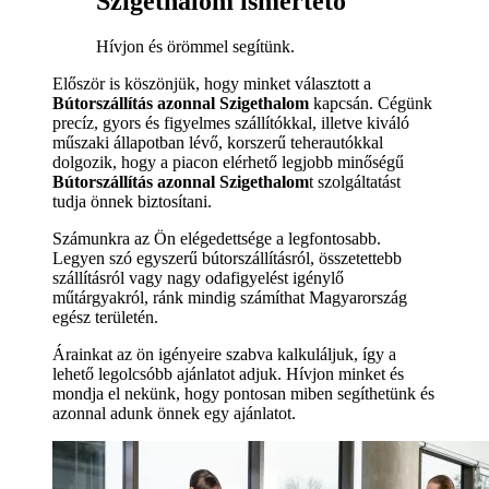
Szigethalom ismertető
Hívjon és örömmel segítünk.
Először is köszönjük, hogy minket választott a
Bútorszállítás azonnal Szigethalom
kapcsán. Cégünk
precíz, gyors és figyelmes szállítókkal, illetve kiváló
műszaki állapotban lévő, korszerű teherautókkal
dolgozik, hogy a piacon elérhető legjobb minőségű
Bútorszállítás azonnal Szigethalom
t szolgáltatást
tudja önnek biztosítani.
Számunkra az Ön elégedettsége a legfontosabb.
Legyen szó egyszerű bútorszállításról, összetettebb
szállításról vagy nagy odafigyelést igénylő
műtárgyakról, ránk mindig számíthat Magyarország
egész területén.
Árainkat az ön igényeire szabva kalkuláljuk, így a
lehető legolcsóbb ajánlatot adjuk. Hívjon minket és
mondja el nekünk, hogy pontosan miben segíthetünk és
azonnal adunk önnek egy ajánlatot.