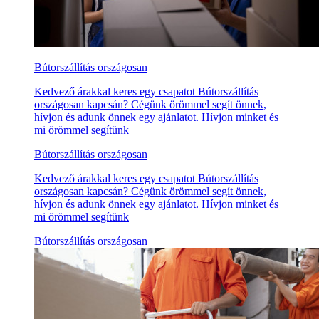
Bútorszállítás országosan
Kedvező árakkal keres egy csapatot Bútorszállítás
országosan kapcsán? Cégünk örömmel segít önnek,
hívjon és adunk önnek egy ajánlatot. Hívjon minket és
mi örömmel segítünk
Bútorszállítás országosan
Kedvező árakkal keres egy csapatot Bútorszállítás
országosan kapcsán? Cégünk örömmel segít önnek,
hívjon és adunk önnek egy ajánlatot. Hívjon minket és
mi örömmel segítünk
Bútorszállítás országosan