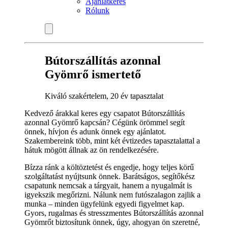
Ajánlatkérés
Rólunk
Bútorszállítás azonnal
Gyömrő ismertető
Kiváló szakértelem, 20 év tapasztalat
Kedvező árakkal keres egy csapatot Bútorszállítás
azonnal Gyömrő kapcsán? Cégünk örömmel segít
önnek, hívjon és adunk önnek egy ajánlatot.
Szakembereink több, mint két évtizedes tapasztalattal a
hátuk mögött állnak az ön rendelkezésére.
Bízza ránk a költöztetést és engedje, hogy teljes körű
szolgáltatást nyújtsunk önnek. Barátságos, segítőkész
csapatunk nemcsak a tárgyait, hanem a nyugalmát is
igyekszik megőrizni. Nálunk nem futószalagon zajlik a
munka – minden ügyfelünk egyedi figyelmet kap.
Gyors, rugalmas és stresszmentes Bútorszállítás azonnal
Gyömrőt biztosítunk önnek, úgy, ahogyan ön szeretné,