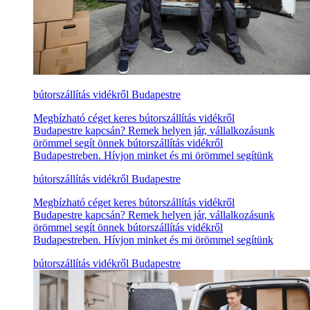
bútorszállítás vidékről Budapestre
Megbízható céget keres bútorszállítás vidékről
Budapestre kapcsán? Remek helyen jár, vállalkozásunk
örömmel segít önnek bútorszállítás vidékről
Budapestreben. Hívjon minket és mi örömmel segítünk
bútorszállítás vidékről Budapestre
Megbízható céget keres bútorszállítás vidékről
Budapestre kapcsán? Remek helyen jár, vállalkozásunk
örömmel segít önnek bútorszállítás vidékről
Budapestreben. Hívjon minket és mi örömmel segítünk
bútorszállítás vidékről Budapestre