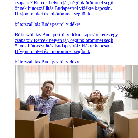
csapatot? Remek helyen jár, cégünk örömmel segít
önnek bútorszállítás Budapestről vidékre kapcsán.
Hívjon minket és mi örömmel segítünk
bútorszállítás Budapestről vidékre
Bútorszállítás Budapestről vidékre kapcsán keres egy
csapatot? Remek helyen jár, cégünk örömmel segít
önnek bútorszállítás Budapestről vidékre kapcsán.
Hívjon minket és mi örömmel segítünk
bútorszállítás Budapestről vidékre