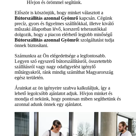
Hívjon és örömmel segítünk.
Először is köszönjük, hogy minket választott a
Bútorszállítás azonnal Gyömrő
kapcsán. Cégünk
precíz, gyors és figyelmes szállítókkal, illetve kiváló
műszaki állapotban lévő, korszerű teherautókkal
dolgozik, hogy a piacon elérhető legjobb minőségű
Bútorszállítás azonnal Gyömrő
t szolgáltatást tudja
önnek biztosítani.
Számunkra az Ön elégedettsége a legfontosabb.
Legyen szó egyszerű bútorszállításról, összetettebb
szállításról vagy nagy odafigyelést igénylő
műtárgyakról, ránk mindig számíthat Magyarország
egész területén.
Árainkat az ön igényeire szabva kalkuláljuk, így a
lehető legolcsóbb ajánlatot adjuk. Hívjon minket és
mondja el nekünk, hogy pontosan miben segíthetünk és
azonnal adunk önnek egy ajánlatot.