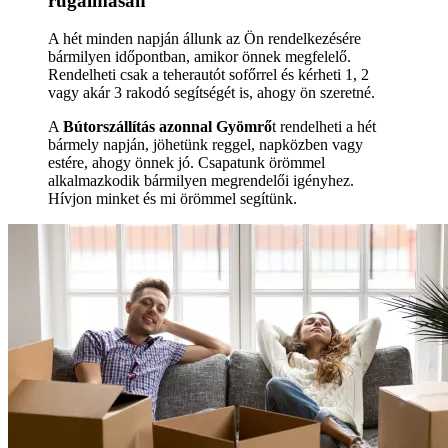
rugalmasan
A hét minden napján állunk az Ön rendelkezésére
bármilyen időpontban, amikor önnek megfelelő.
Rendelheti csak a teherautót sofőrrel és kérheti 1, 2
vagy akár 3 rakodó segítségét is, ahogy ön szeretné.
A
Bútorszállítás azonnal Gyömrő
t rendelheti a hét
bármely napján, jöhetünk reggel, napközben vagy
estére, ahogy önnek jó. Csapatunk örömmel
alkalmazkodik bármilyen megrendelői igényhez.
Hívjon minket és mi örömmel segítünk.