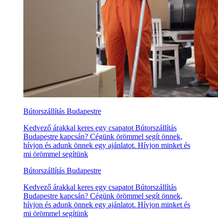
Bútorszállítás Budapestre
Kedvező árakkal keres egy csapatot Bútorszállítás
Budapestre kapcsán? Cégünk örömmel segít önnek,
hívjon és adunk önnek egy ajánlatot. Hívjon minket és
mi örömmel segítünk
Bútorszállítás Budapestre
Kedvező árakkal keres egy csapatot Bútorszállítás
Budapestre kapcsán? Cégünk örömmel segít önnek,
hívjon és adunk önnek egy ajánlatot. Hívjon minket és
mi örömmel segítünk