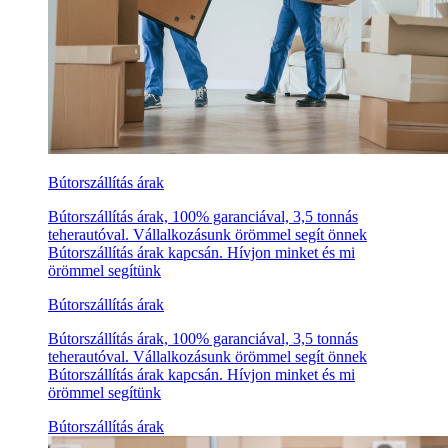
Bútorszállítás árak
Bútorszállítás árak, 100% garanciával, 3,5 tonnás
teherautóval. Vállalkozásunk örömmel segít önnek
Bútorszállítás árak kapcsán. Hívjon minket és mi
örömmel segítünk
Bútorszállítás árak
Bútorszállítás árak, 100% garanciával, 3,5 tonnás
teherautóval. Vállalkozásunk örömmel segít önnek
Bútorszállítás árak kapcsán. Hívjon minket és mi
örömmel segítünk
Bútorszállítás árak