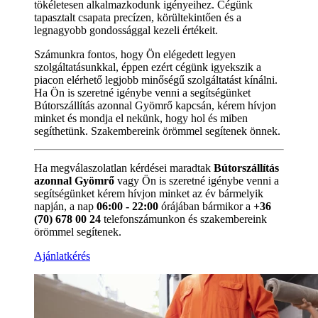
tökéletesen alkalmazkodunk igényeihez. Cégünk
tapasztalt csapata precízen, körültekintően és a
legnagyobb gondossággal kezeli értékeit.
Számunkra fontos, hogy Ön elégedett legyen
szolgáltatásunkkal, éppen ezért cégünk igyekszik a
piacon elérhető legjobb minőségű szolgáltatást kínálni.
Ha Ön is szeretné igénybe venni a segítségünket
Bútorszállítás azonnal Gyömrő kapcsán, kérem hívjon
minket és mondja el nekünk, hogy hol és miben
segíthetünk. Szakembereink örömmel segítenek önnek.
Ha megválaszolatlan kérdései maradtak
Bútorszállítás
azonnal Gyömrő
vagy Ön is szeretné igénybe venni a
segítségünket kérem hívjon minket az év bármelyik
napján, a nap
06:00 - 22:00
órájában bármikor a
+36
(70) 678 00 24
telefonszámunkon és szakembereink
örömmel segítenek.
Ajánlatkérés