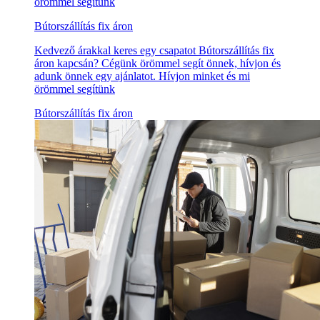
örömmel segítünk
Bútorszállítás fix áron
Kedvező árakkal keres egy csapatot Bútorszállítás fix
áron kapcsán? Cégünk örömmel segít önnek, hívjon és
adunk önnek egy ajánlatot. Hívjon minket és mi
örömmel segítünk
Bútorszállítás fix áron