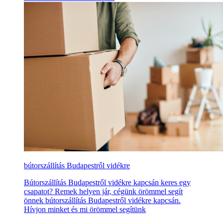
bútorszállítás Budapestről vidékre
Bútorszállítás Budapestről vidékre kapcsán keres egy
csapatot? Remek helyen jár, cégünk örömmel segít
önnek bútorszállítás Budapestről vidékre kapcsán.
Hívjon minket és mi örömmel segítünk