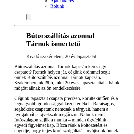
Ajánlatkérés
Rólunk
Bútorszállítás azonnal
Tárnok ismertető
Kiváló szakértelem, 20 év tapasztalat
Bútorszállítás azonnal Tárnok kapcsán keres egy
csapatot? Remek helyen jár, cégünk örömmel segít
önnek Bútorszállítás azonnal Tárnok kapcsán.
Szakembereink több, mint 20 éves tapasztalattal a hátuk
mögött állnak az ön rendelkezésére.
Cégünk tapasztalt csapata precízen, körültekintően és a
legnagyobb gondossággal kezeli értékeit. Barátságos,
segítőkész csapatunk nemcsak a tárgyait, hanem a
nyugalmát is igyekszik megőrizni. Nálunk nem
futószalagon zajlik a munka – minden ügyfelünk
egyedi figyelmet kap. Bízza ránk a költöztetést és
engedje, hogy teljes körű szolgáltatást nyújtsunk önnek.