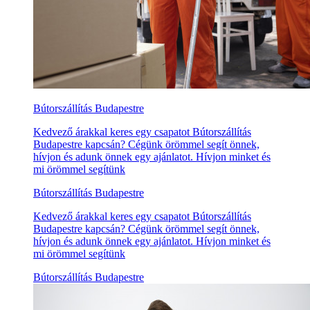
Bútorszállítás Budapestre
Kedvező árakkal keres egy csapatot Bútorszállítás
Budapestre kapcsán? Cégünk örömmel segít önnek,
hívjon és adunk önnek egy ajánlatot. Hívjon minket és
mi örömmel segítünk
Bútorszállítás Budapestre
Kedvező árakkal keres egy csapatot Bútorszállítás
Budapestre kapcsán? Cégünk örömmel segít önnek,
hívjon és adunk önnek egy ajánlatot. Hívjon minket és
mi örömmel segítünk
Bútorszállítás Budapestre