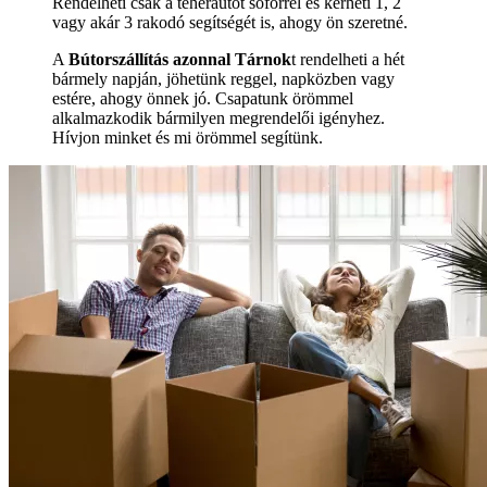
Rendelheti csak a teherautót sofőrrel és kérheti 1, 2
vagy akár 3 rakodó segítségét is, ahogy ön szeretné.
A
Bútorszállítás azonnal Tárnok
t rendelheti a hét
bármely napján, jöhetünk reggel, napközben vagy
estére, ahogy önnek jó. Csapatunk örömmel
alkalmazkodik bármilyen megrendelői igényhez.
Hívjon minket és mi örömmel segítünk.