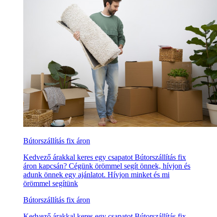
Bútorszállítás fix áron
Kedvező árakkal keres egy csapatot Bútorszállítás fix
áron kapcsán? Cégünk örömmel segít önnek, hívjon és
adunk önnek egy ajánlatot. Hívjon minket és mi
örömmel segítünk
Bútorszállítás fix áron
Kedvező árakkal keres egy csapatot Bútorszállítás fix