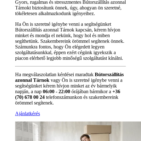
Gyors, rugalmas és stresszmentes Bútorszállítás azonnal
Tárnokt biztosítunk önnek, úgy, ahogyan ön szeretné,
tökéletesen alkalmazkodunk igényeihez.
Ha Ön is szeretné igénybe venni a segítségünket
Bútorszállítás azonnal Tárnok kapcsán, kérem hívjon
minket és mondja el nekünk, hogy hol és miben
segíthetünk. Szakembereink örömmel segítenek önnek.
Számunkra fontos, hogy Ön elégedett legyen
szolgáltatásunkkal, éppen ezért cégünk igyekszik a
piacon elérhető legjobb minőségű szolgáltatást kínálni.
Ha megválaszolatlan kérdései maradtak
Bútorszállítás
azonnal Tárnok
vagy Ön is szeretné igénybe venni a
segítségünket kérem hívjon minket az év bármelyik
napján, a nap
06:00 - 22:00
órájában bármikor a
+36
(70) 678 00 24
telefonszámunkon és szakembereink
örömmel segítenek.
Ajánlatkérés