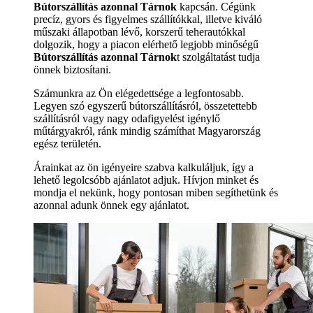
Bútorszállítás azonnal Tárnok
kapcsán. Cégünk
precíz, gyors és figyelmes szállítókkal, illetve kiváló
műszaki állapotban lévő, korszerű teherautókkal
dolgozik, hogy a piacon elérhető legjobb minőségű
Bútorszállítás azonnal Tárnok
t szolgáltatást tudja
önnek biztosítani.
Számunkra az Ön elégedettsége a legfontosabb.
Legyen szó egyszerű bútorszállításról, összetettebb
szállításról vagy nagy odafigyelést igénylő
műtárgyakról, ránk mindig számíthat Magyarország
egész területén.
Árainkat az ön igényeire szabva kalkuláljuk, így a
lehető legolcsóbb ajánlatot adjuk. Hívjon minket és
mondja el nekünk, hogy pontosan miben segíthetünk és
azonnal adunk önnek egy ajánlatot.