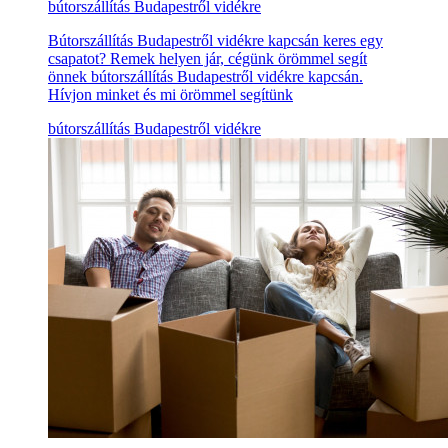
bútorszállítás Budapestről vidékre
Bútorszállítás Budapestről vidékre kapcsán keres egy
csapatot? Remek helyen jár, cégünk örömmel segít
önnek bútorszállítás Budapestről vidékre kapcsán.
Hívjon minket és mi örömmel segítünk
bútorszállítás Budapestről vidékre