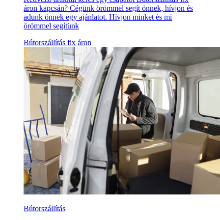
áron kapcsán? Cégünk örömmel segít önnek, hívjon és
adunk önnek egy ajánlatot. Hívjon minket és mi
örömmel segítünk
Bútorszállítás fix áron
Bútorszállítás