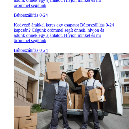
adunk önnek egy ajánlatot. Hívjon minket és mi
örömmel segítünk
Bútorszállítás 0-24
Kedvező árakkal keres egy csapatot Bútorszállítás 0-24
kapcsán? Cégünk örömmel segít önnek, hívjon és
adunk önnek egy ajánlatot. Hívjon minket és mi
örömmel segítünk
Bútorszállítás 0-24