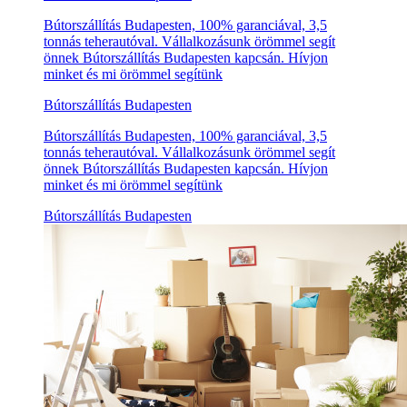
Bútorszállítás Budapesten, 100% garanciával, 3,5
tonnás teherautóval. Vállalkozásunk örömmel segít
önnek Bútorszállítás Budapesten kapcsán. Hívjon
minket és mi örömmel segítünk
Bútorszállítás Budapesten
Bútorszállítás Budapesten, 100% garanciával, 3,5
tonnás teherautóval. Vállalkozásunk örömmel segít
önnek Bútorszállítás Budapesten kapcsán. Hívjon
minket és mi örömmel segítünk
Bútorszállítás Budapesten