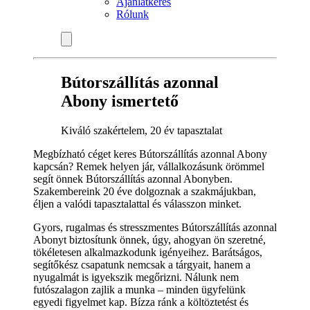
Ajánlatkérés
Rólunk
Bútorszállítás azonnal
Abony ismertető
Kiváló szakértelem, 20 év tapasztalat
Megbízható céget keres Bútorszállítás azonnal Abony
kapcsán? Remek helyen jár, vállalkozásunk örömmel
segít önnek Bútorszállítás azonnal Abonyben.
Szakembereink 20 éve dolgoznak a szakmájukban,
éljen a valódi tapasztalattal és válasszon minket.
Gyors, rugalmas és stresszmentes Bútorszállítás azonnal
Abonyt biztosítunk önnek, úgy, ahogyan ön szeretné,
tökéletesen alkalmazkodunk igényeihez. Barátságos,
segítőkész csapatunk nemcsak a tárgyait, hanem a
nyugalmát is igyekszik megőrizni. Nálunk nem
futószalagon zajlik a munka – minden ügyfelünk
egyedi figyelmet kap. Bízza ránk a költöztetést és