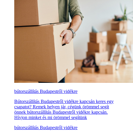
bútorszállítás Budapestről vidékre
Bútorszállítás Budapestről vidékre kapcsán keres egy
csapatot? Remek helyen jár, cégünk örömmel segít
önnek bútorszállítás Budapestről vidékre kapcsán.
Hívjon minket és mi örömmel segítünk
bútorszállítás Budapestről vidékre