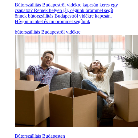
Bútorszállítás Budapestről vidékre kapcsán keres egy
csapatot? Remek helyen jár, cégünk örömmel segít
önnek bútorszállítás Budapestről vidékre kapcsán.
Hívjon minket és mi örömmel segítünk
bútorszállítás Budapestről vidékre
Bútorszállítás Budapesten