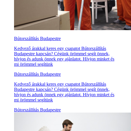
Bútorszállítás Budapestre
Kedvező árakkal keres egy csapatot Bútorszállítás
Budapestre kapcsán? Cégünk örömmel segít önnek,
hívjon és adunk önnek egy ajánlatot. Hívjon minket és
mi örömmel segítünk
Bútorszállítás Budapestre
Kedvező árakkal keres egy csapatot Bútorszállítás
Budapestre kapcsán? Cégünk örömmel segít önnek,
hívjon és adunk önnek egy ajánlatot. Hívjon minket és
mi örömmel segítünk
Bútorszállítás Budapestre