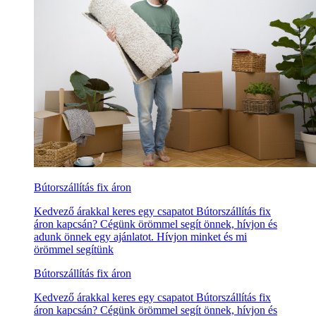
Bútorszállítás fix áron
Kedvező árakkal keres egy csapatot Bútorszállítás fix
áron kapcsán? Cégünk örömmel segít önnek, hívjon és
adunk önnek egy ajánlatot. Hívjon minket és mi
örömmel segítünk
Bútorszállítás fix áron
Kedvező árakkal keres egy csapatot Bútorszállítás fix
áron kapcsán? Cégünk örömmel segít önnek, hívjon és