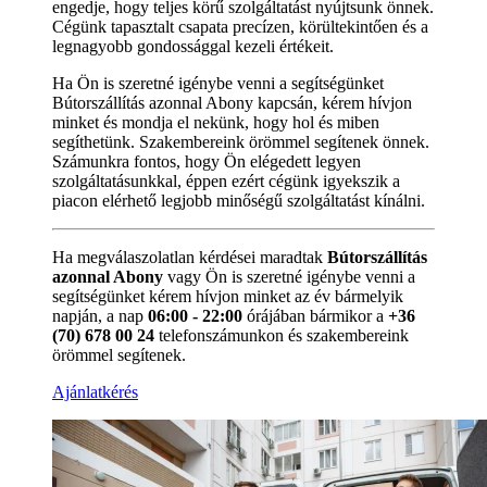
engedje, hogy teljes körű szolgáltatást nyújtsunk önnek.
Cégünk tapasztalt csapata precízen, körültekintően és a
legnagyobb gondossággal kezeli értékeit.
Ha Ön is szeretné igénybe venni a segítségünket
Bútorszállítás azonnal Abony kapcsán, kérem hívjon
minket és mondja el nekünk, hogy hol és miben
segíthetünk. Szakembereink örömmel segítenek önnek.
Számunkra fontos, hogy Ön elégedett legyen
szolgáltatásunkkal, éppen ezért cégünk igyekszik a
piacon elérhető legjobb minőségű szolgáltatást kínálni.
Ha megválaszolatlan kérdései maradtak
Bútorszállítás
azonnal Abony
vagy Ön is szeretné igénybe venni a
segítségünket kérem hívjon minket az év bármelyik
napján, a nap
06:00 - 22:00
órájában bármikor a
+36
(70) 678 00 24
telefonszámunkon és szakembereink
örömmel segítenek.
Ajánlatkérés