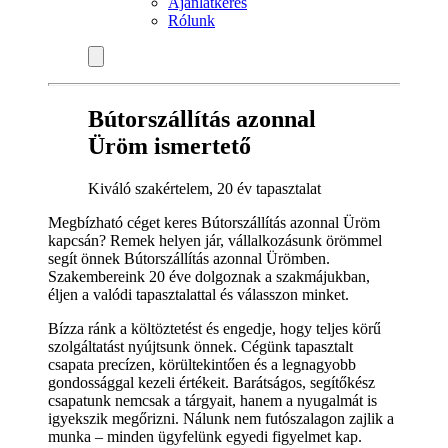
Ajánlatkérés
Rólunk
Bútorszállítás azonnal
Üröm ismertető
Kiváló szakértelem, 20 év tapasztalat
Megbízható céget keres Bútorszállítás azonnal Üröm
kapcsán? Remek helyen jár, vállalkozásunk örömmel
segít önnek Bútorszállítás azonnal Ürömben.
Szakembereink 20 éve dolgoznak a szakmájukban,
éljen a valódi tapasztalattal és válasszon minket.
Bízza ránk a költöztetést és engedje, hogy teljes körű
szolgáltatást nyújtsunk önnek. Cégünk tapasztalt
csapata precízen, körültekintően és a legnagyobb
gondossággal kezeli értékeit. Barátságos, segítőkész
csapatunk nemcsak a tárgyait, hanem a nyugalmát is
igyekszik megőrizni. Nálunk nem futószalagon zajlik a
munka – minden ügyfelünk egyedi figyelmet kap.