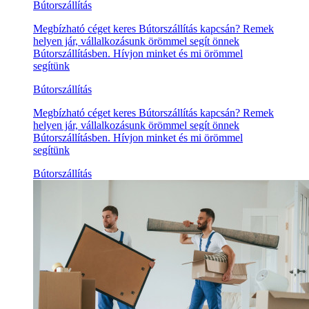
Bútorszállítás
Megbízható céget keres Bútorszállítás kapcsán? Remek
helyen jár, vállalkozásunk örömmel segít önnek
Bútorszállításben. Hívjon minket és mi örömmel
segítünk
Bútorszállítás
Megbízható céget keres Bútorszállítás kapcsán? Remek
helyen jár, vállalkozásunk örömmel segít önnek
Bútorszállításben. Hívjon minket és mi örömmel
segítünk
Bútorszállítás