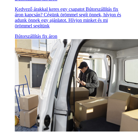
Kedvező árakkal keres egy csapatot Bútorszállítás fix
áron kapcsán? Cégünk örömmel segít önnek, hívjon és
adunk önnek egy ajánlatot. Hívjon minket és mi
örömmel segítünk
Bútorszállítás fix áron