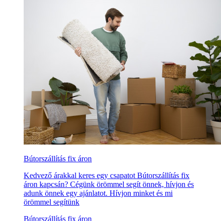
Bútorszállítás fix áron
Kedvező árakkal keres egy csapatot Bútorszállítás fix
áron kapcsán? Cégünk örömmel segít önnek, hívjon és
adunk önnek egy ajánlatot. Hívjon minket és mi
örömmel segítünk
Bútorszállítás fix áron