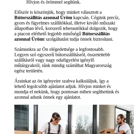
Hívjon és örömmel segítünk.
Először is köszönjük, hogy minket választott a
Bútorszállítás azonnal Üröm
kapcsán. Cégünk precíz,
gyors és figyelmes szállítókkal, illetve kiváló műszaki
állapotban lévő, korszerű teherautókkal dolgozik, hogy
a piacon elérhető legjobb minőségű
Bútorszállítás
azonnal Üröm
t szolgáltatást tudja önnek biztosítani.
Számunkra az Ön elégedettsége a legfontosabb.
Legyen szó egyszerű bútorszállításról, összetettebb
szállításról vagy nagy odafigyelést igénylő
műtárgyakról, ránk mindig számíthat Magyarország
egész területén.
Árainkat az ön igényeire szabva kalkuláljuk, így a
lehető legolcsóbb ajánlatot adjuk. Hívjon minket és
mondja el nekünk, hogy pontosan miben segíthetünk és
azonnal adunk önnek egy ajánlatot.