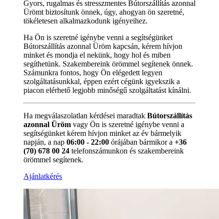
Gyors, rugalmas és stresszmentes Bútorszállítás azonnal
Ürömt biztosítunk önnek, úgy, ahogyan ön szeretné,
tökéletesen alkalmazkodunk igényeihez.
Ha Ön is szeretné igénybe venni a segítségünket
Bútorszállítás azonnal Üröm kapcsán, kérem hívjon
minket és mondja el nekünk, hogy hol és miben
segíthetünk. Szakembereink örömmel segítenek önnek.
Számunkra fontos, hogy Ön elégedett legyen
szolgáltatásunkkal, éppen ezért cégünk igyekszik a
piacon elérhető legjobb minőségű szolgáltatást kínálni.
Ha megválaszolatlan kérdései maradtak
Bútorszállítás
azonnal Üröm
vagy Ön is szeretné igénybe venni a
segítségünket kérem hívjon minket az év bármelyik
napján, a nap
06:00 - 22:00
órájában bármikor a
+36
(70) 678 00 24
telefonszámunkon és szakembereink
örömmel segítenek.
Ajánlatkérés