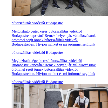
bútorszállítás vidékről Budapestre
Megbízható céget keres bútorszállítás vidékről
Budapestre kapcsán? Remek helyen jár, vállalkozásunk
örömmel segít önnek bútorszállítás vidékről
Budapestreben. Hívjon minket és mi örömmel segítünk
bútorszállítás vidékről Budapestre
Megbízható céget keres bútorszállítás vidékről
Budapestre kapcsán? Remek helyen jár, vállalkozásunk
örömmel segít önnek bútorszállítás vidékről
Budapestreben. Hívjon minket és mi örömmel segítünk
bútorszállítás vidékről Budapestre