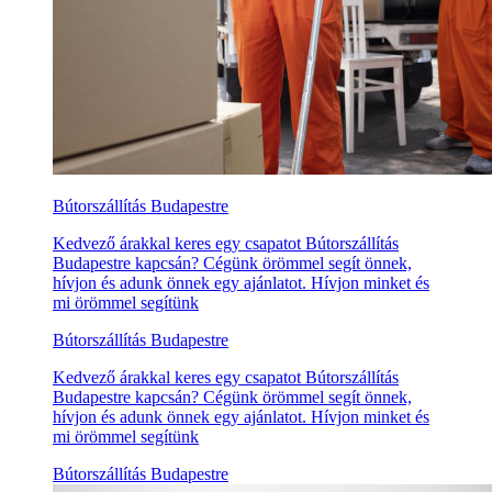
Bútorszállítás Budapestre
Kedvező árakkal keres egy csapatot Bútorszállítás
Budapestre kapcsán? Cégünk örömmel segít önnek,
hívjon és adunk önnek egy ajánlatot. Hívjon minket és
mi örömmel segítünk
Bútorszállítás Budapestre
Kedvező árakkal keres egy csapatot Bútorszállítás
Budapestre kapcsán? Cégünk örömmel segít önnek,
hívjon és adunk önnek egy ajánlatot. Hívjon minket és
mi örömmel segítünk
Bútorszállítás Budapestre