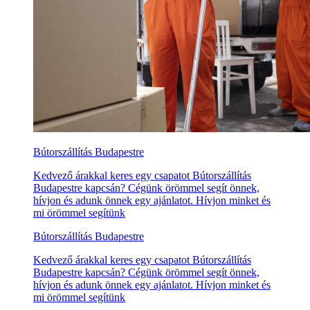
Bútorszállítás Budapestre
Kedvező árakkal keres egy csapatot Bútorszállítás
Budapestre kapcsán? Cégünk örömmel segít önnek,
hívjon és adunk önnek egy ajánlatot. Hívjon minket és
mi örömmel segítünk
Bútorszállítás Budapestre
Kedvező árakkal keres egy csapatot Bútorszállítás
Budapestre kapcsán? Cégünk örömmel segít önnek,
hívjon és adunk önnek egy ajánlatot. Hívjon minket és
mi örömmel segítünk