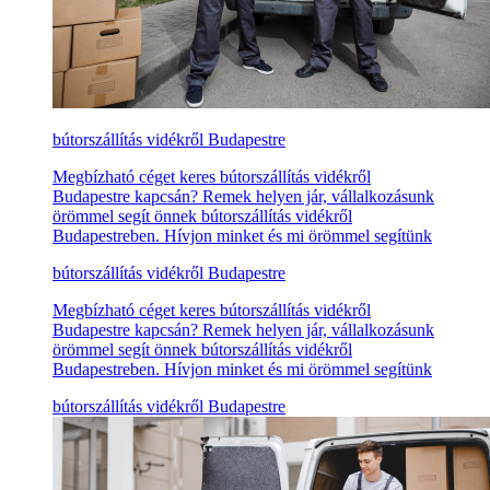
bútorszállítás vidékről Budapestre
Megbízható céget keres bútorszállítás vidékről
Budapestre kapcsán? Remek helyen jár, vállalkozásunk
örömmel segít önnek bútorszállítás vidékről
Budapestreben. Hívjon minket és mi örömmel segítünk
bútorszállítás vidékről Budapestre
Megbízható céget keres bútorszállítás vidékről
Budapestre kapcsán? Remek helyen jár, vállalkozásunk
örömmel segít önnek bútorszállítás vidékről
Budapestreben. Hívjon minket és mi örömmel segítünk
bútorszállítás vidékről Budapestre