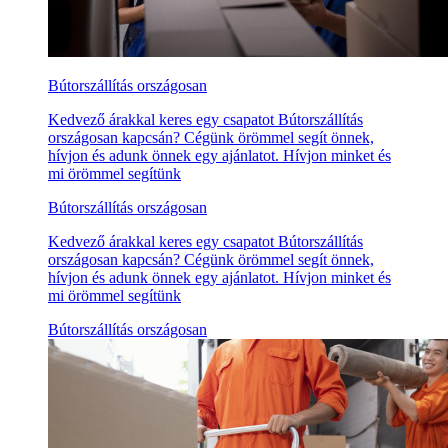
Bútorszállítás országosan
Kedvező árakkal keres egy csapatot Bútorszállítás
országosan kapcsán? Cégünk örömmel segít önnek,
hívjon és adunk önnek egy ajánlatot. Hívjon minket és
mi örömmel segítünk
Bútorszállítás országosan
Kedvező árakkal keres egy csapatot Bútorszállítás
országosan kapcsán? Cégünk örömmel segít önnek,
hívjon és adunk önnek egy ajánlatot. Hívjon minket és
mi örömmel segítünk
Bútorszállítás országosan