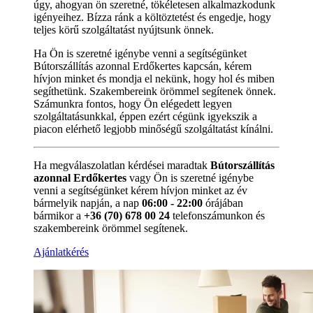
úgy, ahogyan ön szeretné, tökéletesen alkalmazkodunk
igényeihez. Bízza ránk a költöztetést és engedje, hogy
teljes körű szolgáltatást nyújtsunk önnek.
Ha Ön is szeretné igénybe venni a segítségünket
Bútorszállítás azonnal Erdőkertes kapcsán, kérem
hívjon minket és mondja el nekünk, hogy hol és miben
segíthetünk. Szakembereink örömmel segítenek önnek.
Számunkra fontos, hogy Ön elégedett legyen
szolgáltatásunkkal, éppen ezért cégünk igyekszik a
piacon elérhető legjobb minőségű szolgáltatást kínálni.
Ha megválaszolatlan kérdései maradtak
Bútorszállítás
azonnal Erdőkertes
vagy Ön is szeretné igénybe
venni a segítségünket kérem hívjon minket az év
bármelyik napján, a nap
06:00 - 22:00
órájában
bármikor a
+36 (70) 678 00 24
telefonszámunkon és
szakembereink örömmel segítenek.
Ajánlatkérés