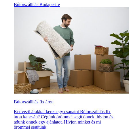
Bútorszállítás Budapestre
Bútorszállítás fix áron
Kedvező árakkal keres egy csapatot Bútorszállítás fix
áron kapcsán? Cégünk örömmel segít önnek, hívjon és
adunk önnek egy ajánlatot. Hívjon minket és mi
örömmel segítünk