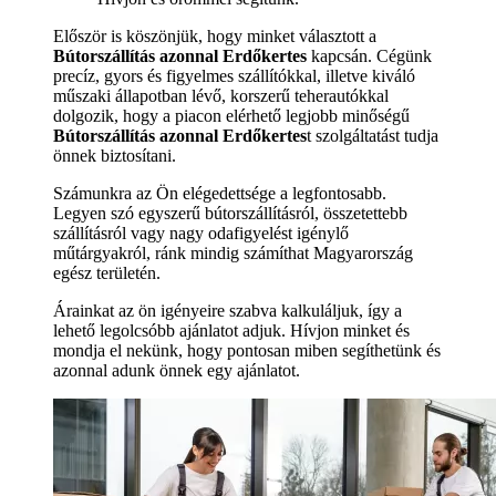
Először is köszönjük, hogy minket választott a
Bútorszállítás azonnal Erdőkertes
kapcsán. Cégünk
precíz, gyors és figyelmes szállítókkal, illetve kiváló
műszaki állapotban lévő, korszerű teherautókkal
dolgozik, hogy a piacon elérhető legjobb minőségű
Bútorszállítás azonnal Erdőkertes
t szolgáltatást tudja
önnek biztosítani.
Számunkra az Ön elégedettsége a legfontosabb.
Legyen szó egyszerű bútorszállításról, összetettebb
szállításról vagy nagy odafigyelést igénylő
műtárgyakról, ránk mindig számíthat Magyarország
egész területén.
Árainkat az ön igényeire szabva kalkuláljuk, így a
lehető legolcsóbb ajánlatot adjuk. Hívjon minket és
mondja el nekünk, hogy pontosan miben segíthetünk és
azonnal adunk önnek egy ajánlatot.