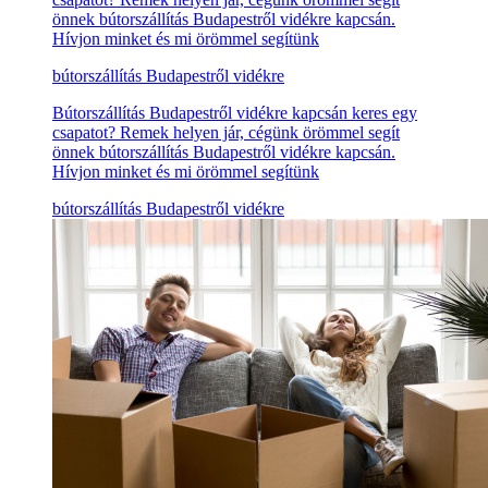
önnek bútorszállítás Budapestről vidékre kapcsán.
Hívjon minket és mi örömmel segítünk
bútorszállítás Budapestről vidékre
Bútorszállítás Budapestről vidékre kapcsán keres egy
csapatot? Remek helyen jár, cégünk örömmel segít
önnek bútorszállítás Budapestről vidékre kapcsán.
Hívjon minket és mi örömmel segítünk
bútorszállítás Budapestről vidékre