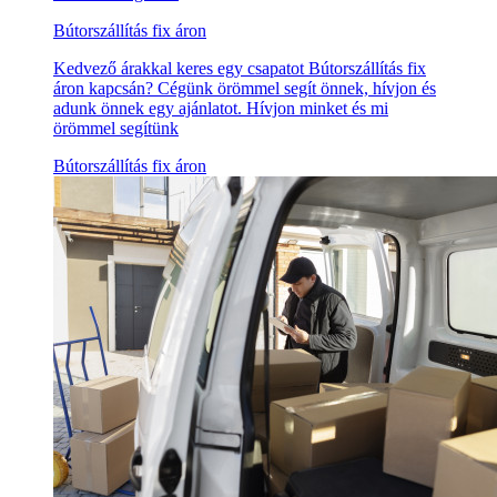
Bútorszállítás fix áron
Kedvező árakkal keres egy csapatot Bútorszállítás fix
áron kapcsán? Cégünk örömmel segít önnek, hívjon és
adunk önnek egy ajánlatot. Hívjon minket és mi
örömmel segítünk
Bútorszállítás fix áron