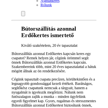
Ajánlatkérés
Rólunk
Bútorszállítás azonnal
Erdőkertes ismertető
Kiváló szakértelem, 20 év tapasztalat
Bútorszállítás azonnal Erdőkertes kapcsán keres egy
csapatot? Remek helyen jár, cégünk örömmel segít
önnek Bútorszállítás azonnal Erdőkertes kapcsán.
Szakembereink több, mint 20 éves tapasztalattal a hátuk
mögött állnak az ön rendelkezésére.
Cégünk tapasztalt csapata precízen, körültekintően és a
legnagyobb gondossággal kezeli értékeit. Barátságos,
segítőkész csapatunk nemcsak a tárgyait, hanem a
nyugalmát is igyekszik megőrizni. Nálunk nem
futószalagon zajlik a munka – minden ügyfelünk
egyedi figyelmet kap. Gyors, rugalmas és stresszmentes
Bútorszállítás azonnal Erdőkertest biztosítunk önnek,