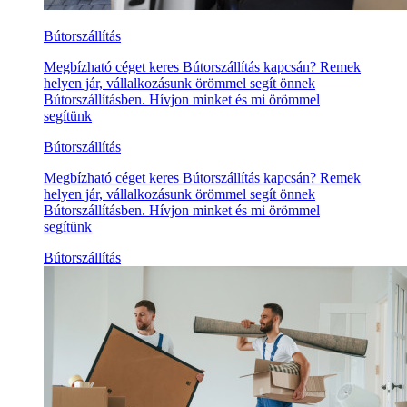
Bútorszállítás
Megbízható céget keres Bútorszállítás kapcsán? Remek
helyen jár, vállalkozásunk örömmel segít önnek
Bútorszállításben. Hívjon minket és mi örömmel
segítünk
Bútorszállítás
Megbízható céget keres Bútorszállítás kapcsán? Remek
helyen jár, vállalkozásunk örömmel segít önnek
Bútorszállításben. Hívjon minket és mi örömmel
segítünk
Bútorszállítás