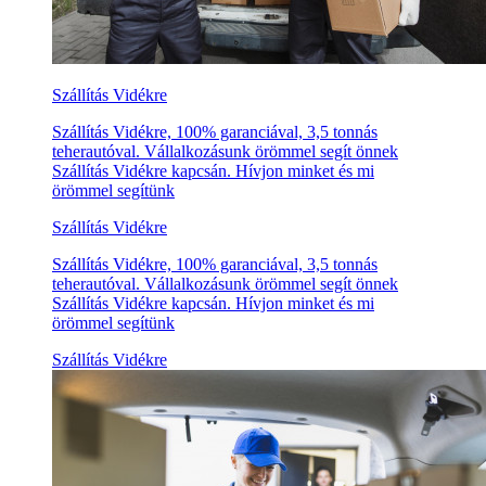
Szállítás Vidékre
Szállítás Vidékre, 100% garanciával, 3,5 tonnás
teherautóval. Vállalkozásunk örömmel segít önnek
Szállítás Vidékre kapcsán. Hívjon minket és mi
örömmel segítünk
Szállítás Vidékre
Szállítás Vidékre, 100% garanciával, 3,5 tonnás
teherautóval. Vállalkozásunk örömmel segít önnek
Szállítás Vidékre kapcsán. Hívjon minket és mi
örömmel segítünk
Szállítás Vidékre