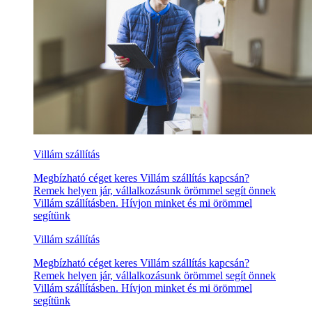
Villám szállítás
Megbízható céget keres Villám szállítás kapcsán?
Remek helyen jár, vállalkozásunk örömmel segít önnek
Villám szállításben. Hívjon minket és mi örömmel
segítünk
Villám szállítás
Megbízható céget keres Villám szállítás kapcsán?
Remek helyen jár, vállalkozásunk örömmel segít önnek
Villám szállításben. Hívjon minket és mi örömmel
segítünk