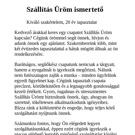
Szállítás Üröm ismertető
Kiváló szakértelem, 20 év tapasztalat
Kedvező árakkal keres egy csapatot Szállítás Üröm
kapcsán? Cégünk örömmel segít önnek, hívjon és
adunk önnek egy ajánlatot. Szakembereink több, mint
két évtizedes tapasztalattal a hátuk mögött állnak az ön
rendelkezésére.
Barátságos, segítőkész csapatunk nemcsak a tárgyait,
hanem a nyugalmát is igyekszik megőrizni. Nálunk
nem futószalagon zajlik a munka – minden ügyfelünk
egyedi figyelmet kap. Cégünk tapasztalt csapata
precízen, körültekintően és a legnagyobb gondossággal
kezeli értékeit. Gyors, rugalmas és stresszmentes
Szállítás Ürömt biztosítunk önnek, úgy, ahogyan ön
szeretné, tökéletesen alkalmazkodunk igényeihez.
Bízza ránk a költöztetést és engedje, hogy teljes körű
szolgáltatást nyújtsunk önnek.
Számunkra fontos, hogy Ön elégedett legyen
szolgáltatásunkkal, éppen ezért cégünk igyekszik a
piacon elérhető legjobb minőségű szolgáltatást kínálni.