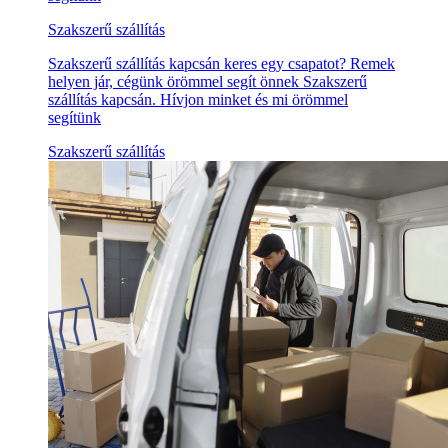
Szakszerű szállítás
Szakszerű szállítás kapcsán keres egy csapatot? Remek
helyen jár, cégünk örömmel segít önnek Szakszerű
szállítás kapcsán. Hívjon minket és mi örömmel
segítünk
Szakszerű szállítás