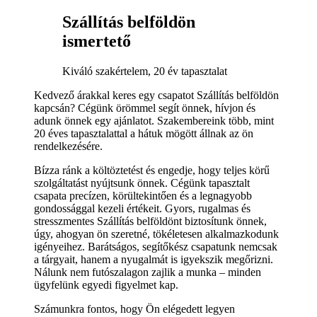
Szállítás belföldön
ismertető
Kiváló szakértelem, 20 év tapasztalat
Kedvező árakkal keres egy csapatot Szállítás belföldön
kapcsán? Cégünk örömmel segít önnek, hívjon és
adunk önnek egy ajánlatot. Szakembereink több, mint
20 éves tapasztalattal a hátuk mögött állnak az ön
rendelkezésére.
Bízza ránk a költöztetést és engedje, hogy teljes körű
szolgáltatást nyújtsunk önnek. Cégünk tapasztalt
csapata precízen, körültekintően és a legnagyobb
gondossággal kezeli értékeit. Gyors, rugalmas és
stresszmentes Szállítás belföldönt biztosítunk önnek,
úgy, ahogyan ön szeretné, tökéletesen alkalmazkodunk
igényeihez. Barátságos, segítőkész csapatunk nemcsak
a tárgyait, hanem a nyugalmát is igyekszik megőrizni.
Nálunk nem futószalagon zajlik a munka – minden
ügyfelünk egyedi figyelmet kap.
Számunkra fontos, hogy Ön elégedett legyen