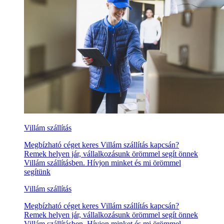
Villám szállítás
Megbízható céget keres Villám szállítás kapcsán?
Remek helyen jár, vállalkozásunk örömmel segít önnek
Villám szállításben. Hívjon minket és mi örömmel
segítünk
Villám szállítás
Megbízható céget keres Villám szállítás kapcsán?
Remek helyen jár, vállalkozásunk örömmel segít önnek
Villám szállításben. Hívjon minket és mi örömmel