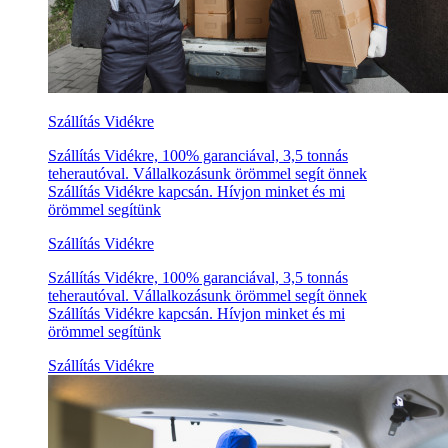
Szállítás Vidékre
Szállítás Vidékre, 100% garanciával, 3,5 tonnás
teherautóval. Vállalkozásunk örömmel segít önnek
Szállítás Vidékre kapcsán. Hívjon minket és mi
örömmel segítünk
Szállítás Vidékre
Szállítás Vidékre, 100% garanciával, 3,5 tonnás
teherautóval. Vállalkozásunk örömmel segít önnek
Szállítás Vidékre kapcsán. Hívjon minket és mi
örömmel segítünk
Szállítás Vidékre