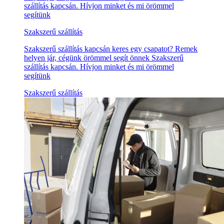
szállítás kapcsán. Hívjon minket és mi örömmel
segítünk
Szakszerű szállítás
Szakszerű szállítás kapcsán keres egy csapatot? Remek
helyen jár, cégünk örömmel segít önnek Szakszerű
szállítás kapcsán. Hívjon minket és mi örömmel
segítünk
Szakszerű szállítás