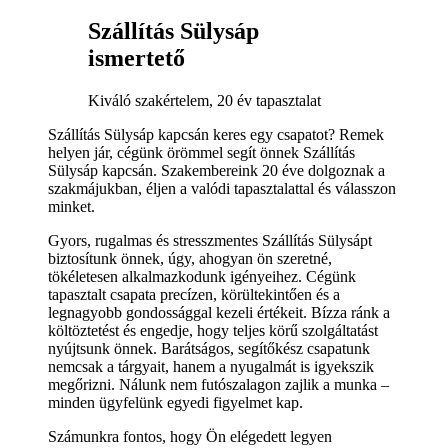
Szállítás Sülysáp
ismertető
Kiváló szakértelem, 20 év tapasztalat
Szállítás Sülysáp kapcsán keres egy csapatot? Remek
helyen jár, cégünk örömmel segít önnek Szállítás
Sülysáp kapcsán. Szakembereink 20 éve dolgoznak a
szakmájukban, éljen a valódi tapasztalattal és válasszon
minket.
Gyors, rugalmas és stresszmentes Szállítás Sülysápt
biztosítunk önnek, úgy, ahogyan ön szeretné,
tökéletesen alkalmazkodunk igényeihez. Cégünk
tapasztalt csapata precízen, körültekintően és a
legnagyobb gondossággal kezeli értékeit. Bízza ránk a
költöztetést és engedje, hogy teljes körű szolgáltatást
nyújtsunk önnek. Barátságos, segítőkész csapatunk
nemcsak a tárgyait, hanem a nyugalmát is igyekszik
megőrizni. Nálunk nem futószalagon zajlik a munka –
minden ügyfelünk egyedi figyelmet kap.
Számunkra fontos, hogy Ön elégedett legyen