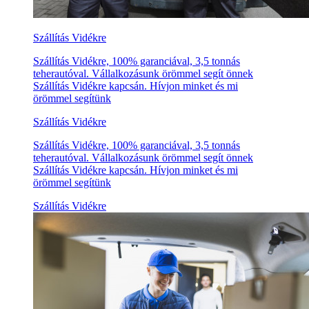
Szállítás Vidékre
Szállítás Vidékre, 100% garanciával, 3,5 tonnás
teherautóval. Vállalkozásunk örömmel segít önnek
Szállítás Vidékre kapcsán. Hívjon minket és mi
örömmel segítünk
Szállítás Vidékre
Szállítás Vidékre, 100% garanciával, 3,5 tonnás
teherautóval. Vállalkozásunk örömmel segít önnek
Szállítás Vidékre kapcsán. Hívjon minket és mi
örömmel segítünk
Szállítás Vidékre