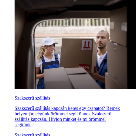
Szakszerű szállítás
Szakszerű szállítás kapcsán keres egy csapatot? Remek
helyen jár, cégünk örömmel segít önnek Szakszerű
szállítás kapcsán. Hívjon minket és mi örömmel
segítünk
Szakszerű szállítás