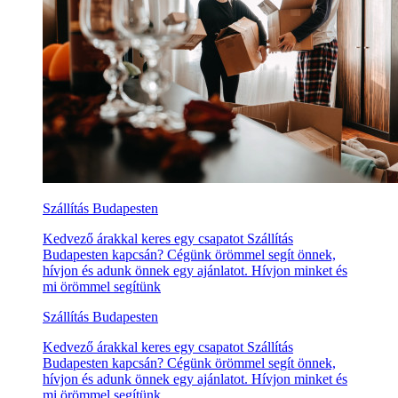
Szállítás Budapesten
Kedvező árakkal keres egy csapatot Szállítás
Budapesten kapcsán? Cégünk örömmel segít önnek,
hívjon és adunk önnek egy ajánlatot. Hívjon minket és
mi örömmel segítünk
Szállítás Budapesten
Kedvező árakkal keres egy csapatot Szállítás
Budapesten kapcsán? Cégünk örömmel segít önnek,
hívjon és adunk önnek egy ajánlatot. Hívjon minket és
mi örömmel segítünk