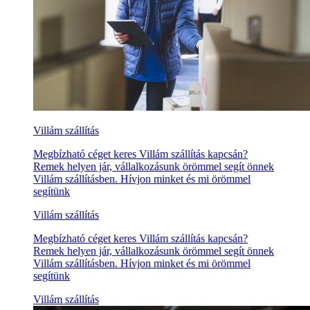
Villám szállítás
Megbízható céget keres Villám szállítás kapcsán?
Remek helyen jár, vállalkozásunk örömmel segít önnek
Villám szállításben. Hívjon minket és mi örömmel
segítünk
Villám szállítás
Megbízható céget keres Villám szállítás kapcsán?
Remek helyen jár, vállalkozásunk örömmel segít önnek
Villám szállításben. Hívjon minket és mi örömmel
segítünk
Villám szállítás