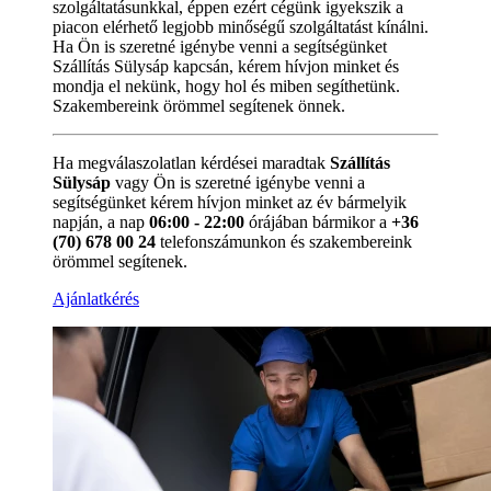
szolgáltatásunkkal, éppen ezért cégünk igyekszik a
piacon elérhető legjobb minőségű szolgáltatást kínálni.
Ha Ön is szeretné igénybe venni a segítségünket
Szállítás Sülysáp kapcsán, kérem hívjon minket és
mondja el nekünk, hogy hol és miben segíthetünk.
Szakembereink örömmel segítenek önnek.
Ha megválaszolatlan kérdései maradtak
Szállítás
Sülysáp
vagy Ön is szeretné igénybe venni a
segítségünket kérem hívjon minket az év bármelyik
napján, a nap
06:00 - 22:00
órájában bármikor a
+36
(70) 678 00 24
telefonszámunkon és szakembereink
örömmel segítenek.
Ajánlatkérés