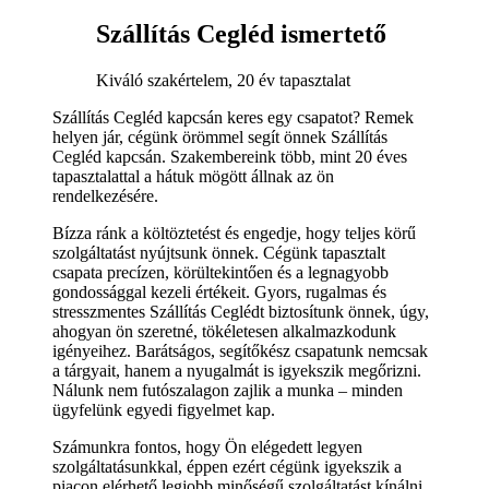
Szállítás Cegléd ismertető
Kiváló szakértelem, 20 év tapasztalat
Szállítás Cegléd kapcsán keres egy csapatot? Remek
helyen jár, cégünk örömmel segít önnek Szállítás
Cegléd kapcsán. Szakembereink több, mint 20 éves
tapasztalattal a hátuk mögött állnak az ön
rendelkezésére.
Bízza ránk a költöztetést és engedje, hogy teljes körű
szolgáltatást nyújtsunk önnek. Cégünk tapasztalt
csapata precízen, körültekintően és a legnagyobb
gondossággal kezeli értékeit. Gyors, rugalmas és
stresszmentes Szállítás Ceglédt biztosítunk önnek, úgy,
ahogyan ön szeretné, tökéletesen alkalmazkodunk
igényeihez. Barátságos, segítőkész csapatunk nemcsak
a tárgyait, hanem a nyugalmát is igyekszik megőrizni.
Nálunk nem futószalagon zajlik a munka – minden
ügyfelünk egyedi figyelmet kap.
Számunkra fontos, hogy Ön elégedett legyen
szolgáltatásunkkal, éppen ezért cégünk igyekszik a
piacon elérhető legjobb minőségű szolgáltatást kínálni.