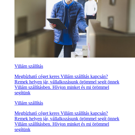
Villám szállítás
Megbízható céget keres Villám szállítás kapcsán?
Remek helyen jár, vállalkozásunk örömmel segít önnek
Villám szállításben. Hívjon minket és mi örömmel
segítünk
Villám szállítás
Megbízható céget keres Villám szállítás kapcsán?
Remek helyen jár, vállalkozásunk örömmel segít önnek
Villám szállításben. Hívjon minket és mi örömmel
segítünk