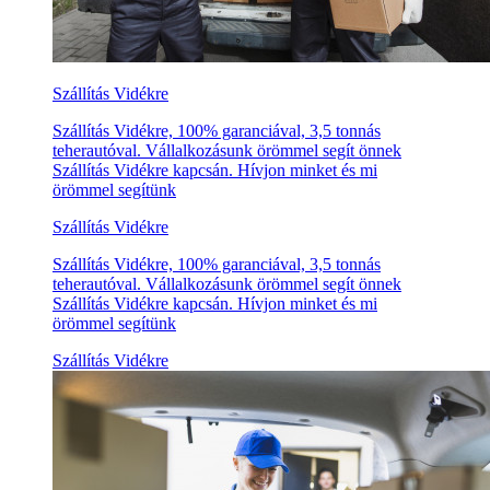
Szállítás Vidékre
Szállítás Vidékre, 100% garanciával, 3,5 tonnás
teherautóval. Vállalkozásunk örömmel segít önnek
Szállítás Vidékre kapcsán. Hívjon minket és mi
örömmel segítünk
Szállítás Vidékre
Szállítás Vidékre, 100% garanciával, 3,5 tonnás
teherautóval. Vállalkozásunk örömmel segít önnek
Szállítás Vidékre kapcsán. Hívjon minket és mi
örömmel segítünk
Szállítás Vidékre