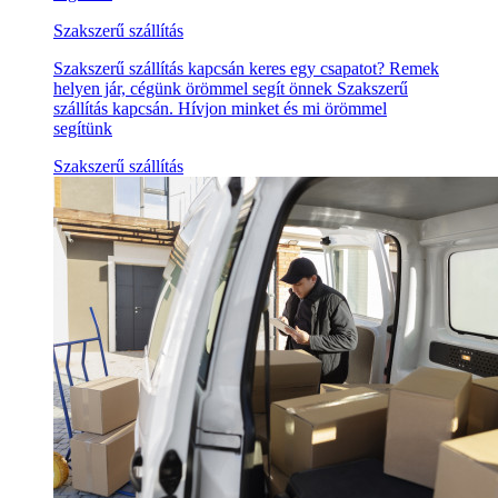
Szakszerű szállítás
Szakszerű szállítás kapcsán keres egy csapatot? Remek
helyen jár, cégünk örömmel segít önnek Szakszerű
szállítás kapcsán. Hívjon minket és mi örömmel
segítünk
Szakszerű szállítás