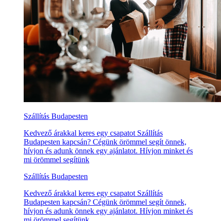
Szállítás Budapesten
Kedvező árakkal keres egy csapatot Szállítás
Budapesten kapcsán? Cégünk örömmel segít önnek,
hívjon és adunk önnek egy ajánlatot. Hívjon minket és
mi örömmel segítünk
Szállítás Budapesten
Kedvező árakkal keres egy csapatot Szállítás
Budapesten kapcsán? Cégünk örömmel segít önnek,
hívjon és adunk önnek egy ajánlatot. Hívjon minket és
mi örömmel segítünk