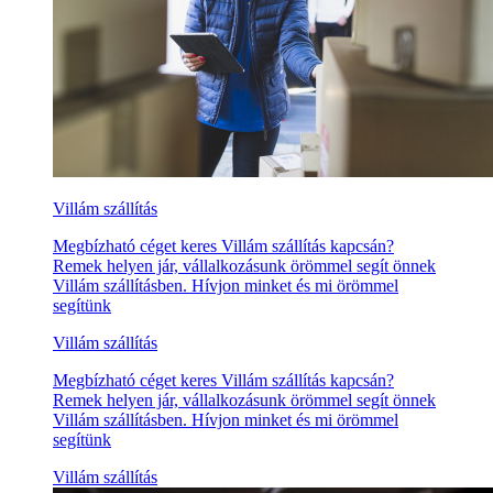
Villám szállítás
Megbízható céget keres Villám szállítás kapcsán?
Remek helyen jár, vállalkozásunk örömmel segít önnek
Villám szállításben. Hívjon minket és mi örömmel
segítünk
Villám szállítás
Megbízható céget keres Villám szállítás kapcsán?
Remek helyen jár, vállalkozásunk örömmel segít önnek
Villám szállításben. Hívjon minket és mi örömmel
segítünk
Villám szállítás