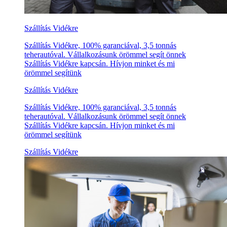
Szállítás Vidékre
Szállítás Vidékre, 100% garanciával, 3,5 tonnás
teherautóval. Vállalkozásunk örömmel segít önnek
Szállítás Vidékre kapcsán. Hívjon minket és mi
örömmel segítünk
Szállítás Vidékre
Szállítás Vidékre, 100% garanciával, 3,5 tonnás
teherautóval. Vállalkozásunk örömmel segít önnek
Szállítás Vidékre kapcsán. Hívjon minket és mi
örömmel segítünk
Szállítás Vidékre