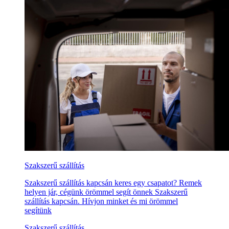
Szakszerű szállítás
Szakszerű szállítás kapcsán keres egy csapatot? Remek
helyen jár, cégünk örömmel segít önnek Szakszerű
szállítás kapcsán. Hívjon minket és mi örömmel
segítünk
Szakszerű szállítás