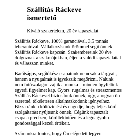
Szállítás Ráckeve
ismertető
Kiváló szakértelem, 20 év tapasztalat
Szállítás Ráckeve, 100% garanciával, 3,5 tonnás
teherautóval. Vállalkozásunk örömmel segít önnek
Szállítás Ráckeve kapcsán. Szakembereink 20 éve
dolgoznak a szakmájukban, éljen a valódi tapasztalattal
és válasszon minket.
Barátságos, segítőkész csapatunk nemcsak a tárgyait,
hanem a nyugalmát is igyekszik megőrizni. Nálunk
nem futószalagon zajlik a munka – minden ügyfelünk
egyedi figyelmet kap. Gyors, rugalmas és stresszmentes
Szállítás Ráckevet biztosítunk önnek, úgy, ahogyan ön
szeretné, tökéletesen alkalmazkodunk igényeihez.
Bízza ránk a költöztetést és engedje, hogy teljes körű
szolgáltatást nyújtsunk önnek. Cégünk tapasztalt
csapata precízen, körültekintően és a legnagyobb
gondossággal kezeli értékeit.
Számunkra fontos, hogy Ön elégedett legyen