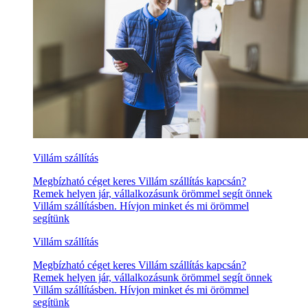
Villám szállítás
Megbízható céget keres Villám szállítás kapcsán?
Remek helyen jár, vállalkozásunk örömmel segít önnek
Villám szállításben. Hívjon minket és mi örömmel
segítünk
Villám szállítás
Megbízható céget keres Villám szállítás kapcsán?
Remek helyen jár, vállalkozásunk örömmel segít önnek
Villám szállításben. Hívjon minket és mi örömmel
segítünk