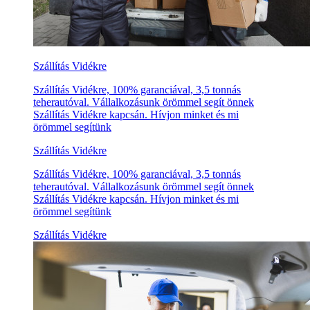
Szállítás Vidékre
Szállítás Vidékre, 100% garanciával, 3,5 tonnás
teherautóval. Vállalkozásunk örömmel segít önnek
Szállítás Vidékre kapcsán. Hívjon minket és mi
örömmel segítünk
Szállítás Vidékre
Szállítás Vidékre, 100% garanciával, 3,5 tonnás
teherautóval. Vállalkozásunk örömmel segít önnek
Szállítás Vidékre kapcsán. Hívjon minket és mi
örömmel segítünk
Szállítás Vidékre