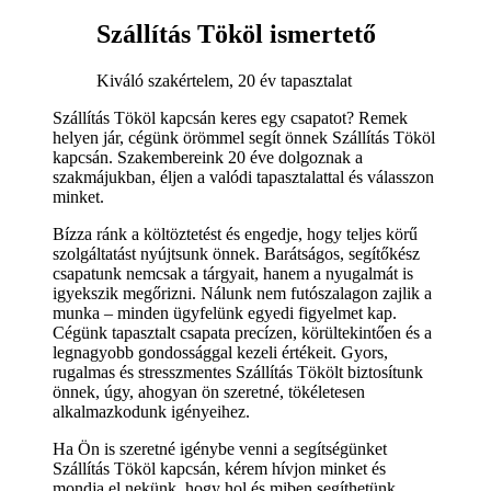
Szállítás Tököl ismertető
Kiváló szakértelem, 20 év tapasztalat
Szállítás Tököl kapcsán keres egy csapatot? Remek
helyen jár, cégünk örömmel segít önnek Szállítás Tököl
kapcsán. Szakembereink 20 éve dolgoznak a
szakmájukban, éljen a valódi tapasztalattal és válasszon
minket.
Bízza ránk a költöztetést és engedje, hogy teljes körű
szolgáltatást nyújtsunk önnek. Barátságos, segítőkész
csapatunk nemcsak a tárgyait, hanem a nyugalmát is
igyekszik megőrizni. Nálunk nem futószalagon zajlik a
munka – minden ügyfelünk egyedi figyelmet kap.
Cégünk tapasztalt csapata precízen, körültekintően és a
legnagyobb gondossággal kezeli értékeit. Gyors,
rugalmas és stresszmentes Szállítás Tökölt biztosítunk
önnek, úgy, ahogyan ön szeretné, tökéletesen
alkalmazkodunk igényeihez.
Ha Ön is szeretné igénybe venni a segítségünket
Szállítás Tököl kapcsán, kérem hívjon minket és
mondja el nekünk, hogy hol és miben segíthetünk.