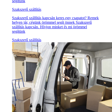
segítünk
Szakszerű szállítás
Szakszerű szállítás kapcsán keres egy csapatot? Remek
helyen jár, cégünk örömmel segít önnek Szakszerű
szállítás kapcsán. Hívjon minket és mi örömmel
segítünk
Szakszerű szállítás