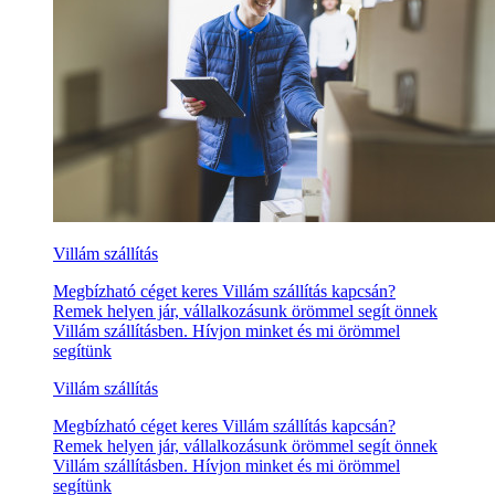
Villám szállítás
Megbízható céget keres Villám szállítás kapcsán?
Remek helyen jár, vállalkozásunk örömmel segít önnek
Villám szállításben. Hívjon minket és mi örömmel
segítünk
Villám szállítás
Megbízható céget keres Villám szállítás kapcsán?
Remek helyen jár, vállalkozásunk örömmel segít önnek
Villám szállításben. Hívjon minket és mi örömmel
segítünk