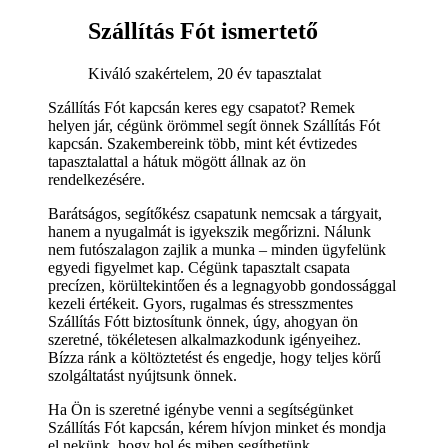
Szállítás Fót ismertető
Kiváló szakértelem, 20 év tapasztalat
Szállítás Fót kapcsán keres egy csapatot? Remek
helyen jár, cégünk örömmel segít önnek Szállítás Fót
kapcsán. Szakembereink több, mint két évtizedes
tapasztalattal a hátuk mögött állnak az ön
rendelkezésére.
Barátságos, segítőkész csapatunk nemcsak a tárgyait,
hanem a nyugalmát is igyekszik megőrizni. Nálunk
nem futószalagon zajlik a munka – minden ügyfelünk
egyedi figyelmet kap. Cégünk tapasztalt csapata
precízen, körültekintően és a legnagyobb gondossággal
kezeli értékeit. Gyors, rugalmas és stresszmentes
Szállítás Fótt biztosítunk önnek, úgy, ahogyan ön
szeretné, tökéletesen alkalmazkodunk igényeihez.
Bízza ránk a költöztetést és engedje, hogy teljes körű
szolgáltatást nyújtsunk önnek.
Ha Ön is szeretné igénybe venni a segítségünket
Szállítás Fót kapcsán, kérem hívjon minket és mondja
el nekünk, hogy hol és miben segíthetünk.