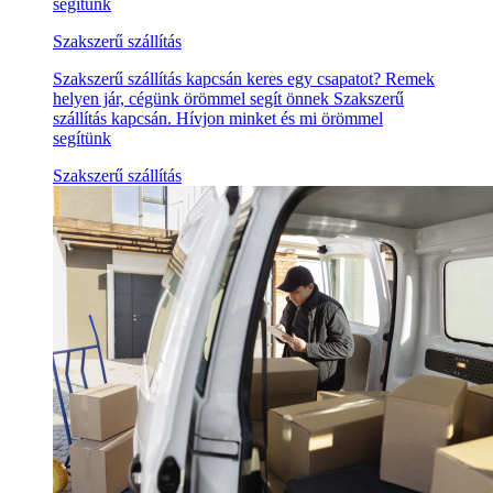
segítünk
Szakszerű szállítás
Szakszerű szállítás kapcsán keres egy csapatot? Remek
helyen jár, cégünk örömmel segít önnek Szakszerű
szállítás kapcsán. Hívjon minket és mi örömmel
segítünk
Szakszerű szállítás