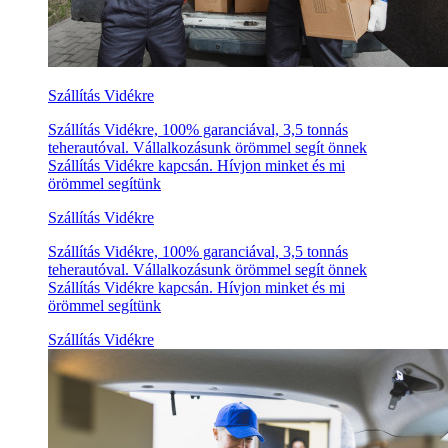
Szállítás Vidékre
Szállítás Vidékre, 100% garanciával, 3,5 tonnás
teherautóval. Vállalkozásunk örömmel segít önnek
Szállítás Vidékre kapcsán. Hívjon minket és mi
örömmel segítünk
Szállítás Vidékre
Szállítás Vidékre, 100% garanciával, 3,5 tonnás
teherautóval. Vállalkozásunk örömmel segít önnek
Szállítás Vidékre kapcsán. Hívjon minket és mi
örömmel segítünk
Szállítás Vidékre