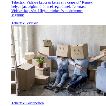
Tehertaxi Vidékre kapcsán keres egy csapatot? Remek
helyen jár, cégünk örömmel segít önnek Tehertaxi
Vidékre kapcsán. Hívjon minket és mi örömmel
segítünk
Tehertaxi Vidékre
Tehertaxi Budapesten