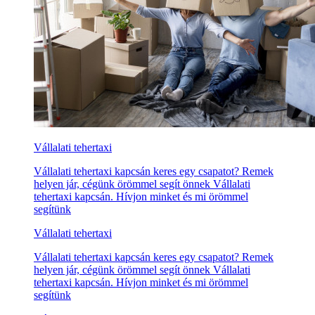
Vállalati tehertaxi
Vállalati tehertaxi kapcsán keres egy csapatot? Remek
helyen jár, cégünk örömmel segít önnek Vállalati
tehertaxi kapcsán. Hívjon minket és mi örömmel
segítünk
Vállalati tehertaxi
Vállalati tehertaxi kapcsán keres egy csapatot? Remek
helyen jár, cégünk örömmel segít önnek Vállalati
tehertaxi kapcsán. Hívjon minket és mi örömmel
segítünk