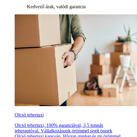
Kedvező árak, valódi garancia
Olcsó tehertaxi
Olcsó tehertaxi, 100% garanciával, 3,5 tonnás
teherautóval. Vállalkozásunk örömmel segít önnek
Olcsó tehertaxi kapcsán. Hívjon minket és mi örömmel