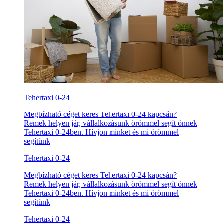
Tehertaxi 0-24
Megbízható céget keres Tehertaxi 0-24 kapcsán?
Remek helyen jár, vállalkozásunk örömmel segít önnek
Tehertaxi 0-24ben. Hívjon minket és mi örömmel
segítünk
Tehertaxi 0-24
Megbízható céget keres Tehertaxi 0-24 kapcsán?
Remek helyen jár, vállalkozásunk örömmel segít önnek
Tehertaxi 0-24ben. Hívjon minket és mi örömmel
segítünk
Tehertaxi 0-24