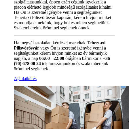
szolgáltatásunkkal, éppen ezért cégünk igyekszik a
piacon elérhető legjobb minőségű szolgáltatást kínálni.
Ha Ön is szeretné igénybe venni a segítségünket
Tehertaxi Pilisvörösvár kapcsán, kérem hívjon minket
és mondja el nekünk, hogy hol és miben segíthetünk.
Szakembereink örömmel segítenek önnek.
Ha megválaszolatlan kérdései maradtak
Tehertaxi
Pilisvörösvár
vagy Ön is szeretné igénybe venni a
segítségünket kérem hívjon minket az év bármelyik
napján, a nap
06:00 - 22:00
órájában bármikor a
+36
(70) 678 00 24
telefonszámunkon és szakembereink
örömmel segítenek.
Ajánlatkérés