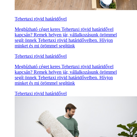
Tehertaxi rövid határidővel
Megbízható céget keres Tehertaxi rövid határidővel
kapcsán? Remek helyen jár, vállalkozásunk örömmel
segít önnek Tehertaxi rövid határidővelben. Hívjon
minket és mi örömmel segítünk
Tehertaxi rövid határidővel
Megbízható céget keres Tehertaxi rövid határidővel
kapcsán? Remek helyen jár, vállalkozásunk örömmel
segít önnek Tehertaxi rövid határidővelben. Hívjon
minket és mi örömmel segítünk
Tehertaxi rövid határidővel