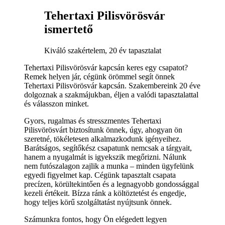
Tehertaxi Pilisvörösvár
ismertető
Kiváló szakértelem, 20 év tapasztalat
Tehertaxi Pilisvörösvár kapcsán keres egy csapatot?
Remek helyen jár, cégünk örömmel segít önnek
Tehertaxi Pilisvörösvár kapcsán. Szakembereink 20 éve
dolgoznak a szakmájukban, éljen a valódi tapasztalattal
és válasszon minket.
Gyors, rugalmas és stresszmentes Tehertaxi
Pilisvörösvárt biztosítunk önnek, úgy, ahogyan ön
szeretné, tökéletesen alkalmazkodunk igényeihez.
Barátságos, segítőkész csapatunk nemcsak a tárgyait,
hanem a nyugalmát is igyekszik megőrizni. Nálunk
nem futószalagon zajlik a munka – minden ügyfelünk
egyedi figyelmet kap. Cégünk tapasztalt csapata
precízen, körültekintően és a legnagyobb gondossággal
kezeli értékeit. Bízza ránk a költöztetést és engedje,
hogy teljes körű szolgáltatást nyújtsunk önnek.
Számunkra fontos, hogy Ön elégedett legyen