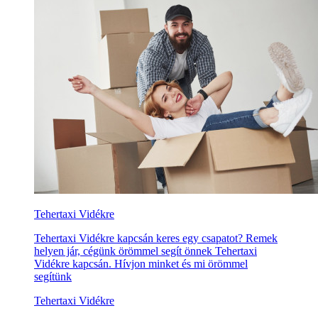
Tehertaxi Vidékre
Tehertaxi Vidékre kapcsán keres egy csapatot? Remek
helyen jár, cégünk örömmel segít önnek Tehertaxi
Vidékre kapcsán. Hívjon minket és mi örömmel
segítünk
Tehertaxi Vidékre