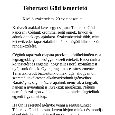
Tehertaxi Göd ismertető
Kiváló szakértelem, 20 év tapasztalat
Kedvező árakkal keres egy csapatot Tehertaxi Göd
kapcsán? Cégünk örömmel segít önnek, hívjon és
adunk önnek egy ajánlatot. Szakembereink több, mint
két évtizedes tapasztalattal a hátuk mögött állnak az ön
rendelkezésére.
Cégünk tapasztalt csapata precízen, körültekintően és a
legnagyobb gondossággal kezeli értékeit. Bízza ránk a
költöztetést és engedje, hogy teljes körű szolgáltatást
nyújtsunk önnek. Gyors, rugalmas és stresszmentes
Tehertaxi Gödt biztosítunk önnek, úgy, ahogyan ön
szeretné, tökéletesen alkalmazkodunk igényeihez.
Barátságos, segítőkész csapatunk nemcsak a tárgyait,
hanem a nyugalmát is igyekszik megőrizni. Nálunk
nem futószalagon zajlik a munka – minden ügyfelünk
egyedi figyelmet kap.
Ha Ön is szeretné igénybe venni a segítségünket
Tehertaxi Göd kapcsán, kérem hívjon minket és mondja
el nekünk, hogy hol és miben segíthetünk.