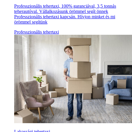
Professzionális tehertaxi, 100% garanciával, 3,5 tonnás
teherautóval. Vállalkozásunk örömmel segít önnek
Professzionális tehertaxi kapcsán. Hívjon minket és mi
örömmel segítünk
Professzionális tehertaxi
Lakossági tehertaxi