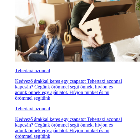
Tehertaxi azonnal
Kedvező árakkal keres egy csapatot Tehertaxi azonnal
kapcsán? Cégünk örömmel segít önnek, hívjon és
adunk önnek egy ajánlatot. Hívjon minket és mi
örömmel segítünk
Tehertaxi azonnal
Kedvező árakkal keres egy csapatot Tehertaxi azonnal
kapcsán? Cégünk örömmel segít önnek, hívjon és
adunk önnek egy ajánlatot. Hívjon minket és mi
örömmel segítünk