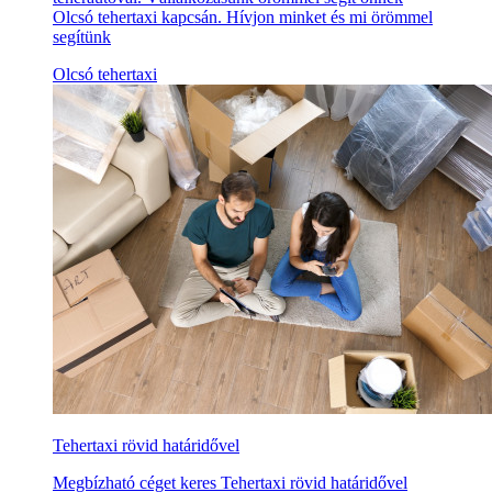
Olcsó tehertaxi kapcsán. Hívjon minket és mi örömmel
segítünk
Olcsó tehertaxi
Tehertaxi rövid határidővel
Megbízható céget keres Tehertaxi rövid határidővel