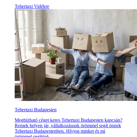
Tehertaxi Vidékre
Tehertaxi Budapesten
Megbízható céget keres Tehertaxi Budapesten kapcsán?
Remek helyen jár, vállalkozásunk örömmel segít önnek
Tehertaxi Budapestenben. Hívjon minket és mi
örömmel segítünk