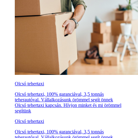
Olcsó tehertaxi
Olcsó tehertaxi, 100% garanciával, 3,5 tonnás
teherautóval. Vállalkozásunk örömmel segít önnek
Olcsó tehertaxi kapcsán. Hívjon minket és mi örömmel
segítünk
Olcsó tehertaxi
Olcsó tehertaxi, 100% garanciával, 3,5 tonnás
teherautóval. Vállalkozásunk örömmel segít önnek