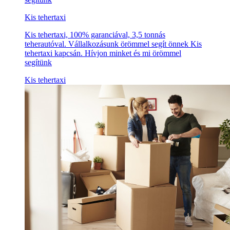
Kis tehertaxi
Kis tehertaxi, 100% garanciával, 3,5 tonnás
teherautóval. Vállalkozásunk örömmel segít önnek Kis
tehertaxi kapcsán. Hívjon minket és mi örömmel
segítünk
Kis tehertaxi